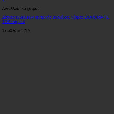
Ανταλλακτικά χύτρας
Δίσκος ενδείξεων κεντρικής βαλβίδας, χύτρας DUROMATIC
TOP original
17.50
€
με Φ.Π.Α.