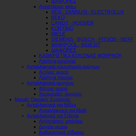
ΔΙΑΦΟΡΕΣ
Αντιστάσεις κάτω
AEG - ZANNUSI - ELECTROLUX
BEKO
CANDY - HOOVER
KORTING
MIELE
SIEMENS - BOSCH - PITSOS - NEFF
WHIRPOOL - INDESIT
ΔΙΑΦΟΡΕΣ
ΚΑΘΑΡΙΣΤΙΚΑ ΚΟΥΖΙΝΑΣ ΦΟΥΡΝΟΥ
Λάστιχα κουζινας
Ανταλλακτικά πλυντήριού ρούχων
Αντλίες νερού
Λάστιχα πόρτας
Ανταλλακτικά ψυγείου
Φίλτρα νερού
Χειρολαβές ψυγείου
Μικρές Οικιακές Συσκευές
Ανταλλακτικά για Μίξερ
Ανταλλακτικά για Multi
Ανταλλακτικά για Σίδερα
Αντιστάσεις μπόιλερ
Δοχεία νερού
Καθαριστικά σίδερου