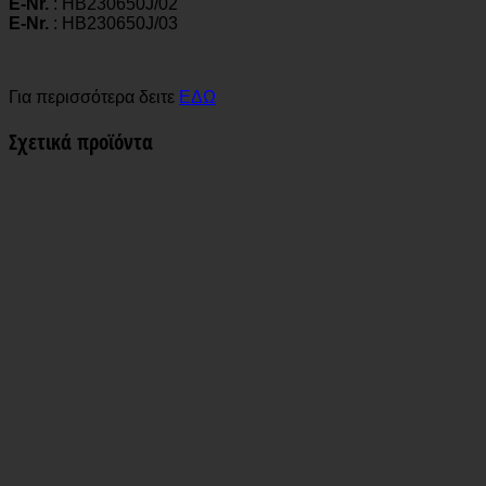
E-Nr.
: HB230650J/02
E-Nr.
: HB230650J/03
Για περισσότερα δειτε
ΕΔΩ
Σχετικά προϊόντα