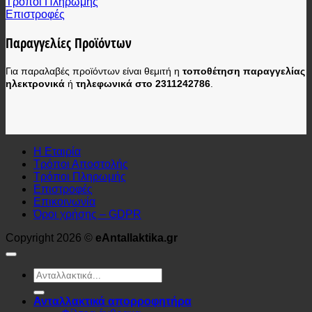
Τρόποι Πληρωμής
Επιστροφές
Παραγγελίες Προϊόντων
Για παραλαβές προϊόντων είναι θεμιτή η
τοποθέτηση παραγγελίας
ηλεκτρονικά
ή
τηλεφωνικά στο 2311242786
.
Η Εταιρία
Τρόποι Αποστολής
Τρόποι Πληρωμής
Επιστροφές
Επικοινωνία
Όροι χρήσης – GDPR
Copyright 2026 ©
eAntallaktika.gr
Αναζήτηση
για:
Ανταλλακτικά απορροφητήρα