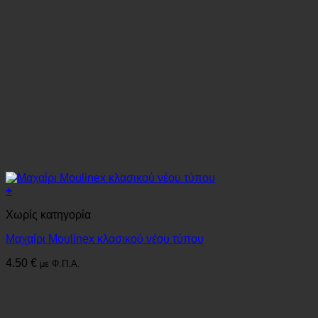
+
Χωρίς κατηγορία
Μαχαίρι Moulinex κλασικού νέου τύπου
4.50
€
με Φ.Π.Α.