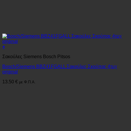
+
Σακούλες Siemens Bosch Pitsos
Bosch/Siemens BBZ41FGALL Σακούλες Σκούπας 4τμχ
original
13.50
€
με Φ.Π.Α.