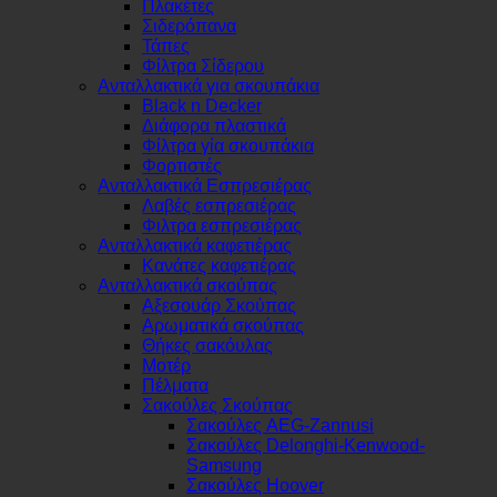
Πλακέτες
Σιδερόπανα
Τάπες
Φίλτρα Σίδερου
Ανταλλακτικά για σκουπάκια
Black n Decker
Διάφορα πλαστικά
Φίλτρα γία σκουπάκια
Φορτιστές
Ανταλλακτικά Εσπρεσιέρας
Λαβές εσπρεσιέρας
Φιλτρα εσπρεσιέρας
Ανταλλακτικά καφετιέρας
Κανάτες καφετιέρας
Ανταλλακτικά σκούπας
Αξεσουάρ Σκούπας
Αρωματικά σκούπας
Θήκες σακόυλας
Μοτέρ
Πέλματα
Σακούλες Σκούπας
Σακούλες AEG-Zannusi
Σακούλες Delonghi-Kenwood-
Samsung
Σακούλες Hoover