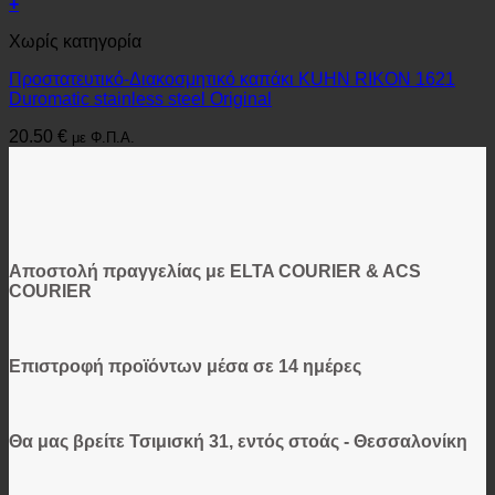
+
Χωρίς κατηγορία
Προστατευτικό-Διακοσμητικό καπάκι KUHN RIKON 1621
Duromatic stainless steel Original
20.50
€
με Φ.Π.Α.
Αποστολή πραγγελίας με ELTA COURIER & ACS
COURIER
Επιστροφή προϊόντων μέσα σε 14 ημέρες
Θα μας βρείτε Τσιμισκή 31, εντός στοάς - Θεσσαλονίκη