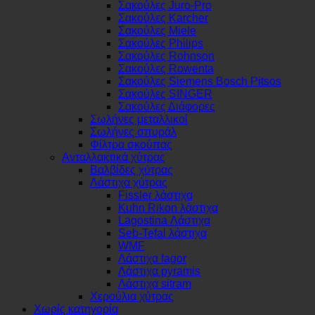
Σακούλες Juro-Pro
Σακούλες Karcher
Σακούλες Miele
Σακούλες Philips
Σακούλες Rohnson
Σακούλες Rowenta
Σακούλες Siemens Bosch Pitsos
Σακούλες SINGER
Σακούλες Διάφορες
Σωλήνες μεταλλικοί
Σωλήνες σπυράλ
Φίλτρα σκούπας
Ανταλλακτικά χύτρας
Βαλβίδες χύτρας
Λάστιχα χύτρας
Fissler λάστιχα
Kuhn Rikon λάστιχα
Lagostina Λάστιχα
Seb-Tefal λάστιχα
WMF
Λάστιχα fagor
Λάστιχα pyramis
Λάστιχα sitram
Χερούλια χύτρας
Χωρίς κατηγορία