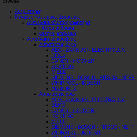
Pitsos
Browse
00490624
ποσότητα
Ανεμιστήρες
Μεγάλες Ηλεκτρικές Συσκευές
Ανταλλακτικά απορροφητήρα
Φίλτρα άνθρακα
Φίλτρα μεταλλικά
Ανταλλακτικά κουζίνας
Αντιστασεις άερα
AEG - ZANNUSI - ELECTROLUX
BEKO
CANDY - HOOVER
KORTING
MIELE
SIEMENS - BOSCH - PITSOS - NEFF
WHIRPOOL - INDESIT
ΔΙΑΦΟΡΕΣ
Αντιστάσεις άνω
AEG - ZANNUSI - ELECTROLUX
BEKO
CANDY - HOOVER
KORTING
MIELE
SIEMENS - BOSCH - PITSOS - NEFF
WHIRPOOL - INDESIT