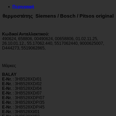
Περιγραφή
θερμοστάτης Siemens / Bosch / Pitsos original
Κωδικοί Ανταλλακτικού:
490624, 658806, 00490624, 00658806, 01.02.11.25,
26.10.01.12., 55.17062.440, 5517062440, 9000625007,
D444273, 5519062865,
Μάρκες
BALAY
E-Nr.
: 3HB528XD/01
E-Nr.
: 3HB528XD/02
E-Nr.
: 3HB528XD/04
E-Nr.
: 3HB528XD/07
E-Nr.
: 3HB528XDP/07
E-Nr.
: 3HB528XDP/35
E-Nr.
: 3HB528XDP/45
E-Nr.
: 3HB528XI/01