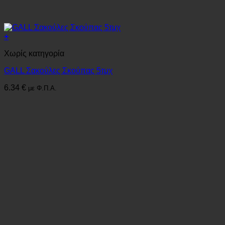
+
Χωρίς κατηγορία
GALL Σακούλες Σκούπας 5τμχ
6.34
€
με Φ.Π.Α.