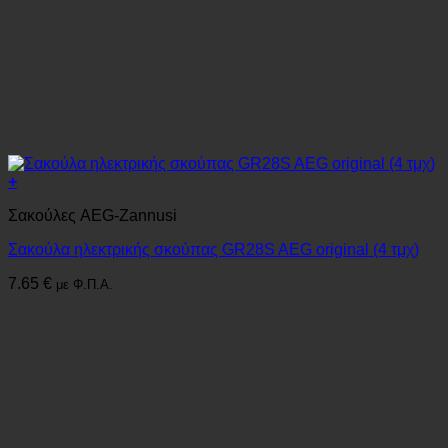
+
Σακούλες AEG-Zannusi
Σακούλα ηλεκτρικής σκούπας GR28S AEG original (4 τμχ)
7.65
€
με Φ.Π.Α.