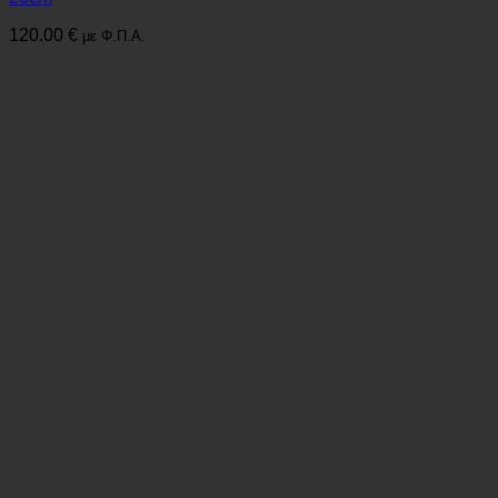
120.00
€
με Φ.Π.Α.