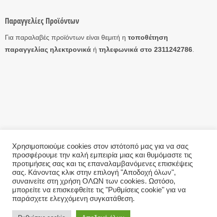
Παραγγελίες Προϊόντων
Για παραλαβές προϊόντων είναι θεμιτή η
τοποθέτηση
παραγγελίας ηλεκτρονικά
ή
τηλεφωνικά στο 2311242786
.
Χρησιμοποιούμε cookies στον ιστότοπό μας για να σας
προσφέρουμε την καλή εμπειρία μιας και θυμόμαστε τις
Η ΕΤΑΙΡΊΑ
ΤΡΌΠΟΙ ΑΠΟΣΤΟΛΉΣ
ΤΡΌΠΟΙ ΠΛΗΡΩΜΉΣ
ΕΠΙΣΤΡΟΦΈΣ
ΕΠΙΚΟΙΝΩΝΊΑ
ΌΡΟΙ ΧΡΉΣΗΣ – GDPR
προτιμήσεις σας και τις επαναλαμβανόμενες επισκέψεις
σας. Κάνοντας κλικ στην επιλογή "Αποδοχή όλων",
Copyright 2026 ©
eAntallaktika.gr
This site uses cookies to offer you a better browsing
συναινείτε στη χρήση ΟΛΩΝ των cookies. Ωστόσο,
μπορείτε να επισκεφθείτε τις "Ρυθμίσεις cookie" για να
experience. By browsing this website, you agree to our use
παράσχετε ελεγχόμενη συγκατάθεση.
of cookies.