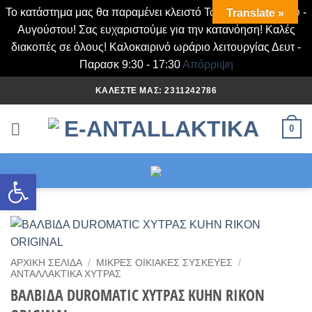
Το κατάστημα μας θα παραμένει κλειστό Τα Σάββατα Ιουλίου -
Translate »
Αυγούστου! Σας ευχαριστούμε για την κατανόηση! Καλές
διακοπές σε όλους! Καλοκαιρινό ωράριο λειτουργίας Δευτ -
Παρασκ 9:30 - 17:30
Απόρριψη
Μετάβαση
ΚΑΛΈΣΤΕ ΜΑΣ: 2311242786
στο
περιεχόμενο
0
Ανοίξτε τη γραμμή εργαλείων
ΑΡΧΙΚΉ ΣΕΛΊΔΑ
/
ΜΙΚΡΈΣ ΟΙΚΙΑΚΈΣ ΣΥΣΚΕΥΈΣ
/
ΑΝΤΑΛΛΑΚΤΙΚΆ ΧΎΤΡΑΣ
ΒΑΛΒΙΔΑ DUROMATIC ΧΥΤΡΑΣ KUHN RIKON