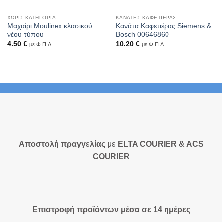
ΧΩΡΊΣ ΚΑΤΗΓΟΡΊΑ
ΚΑΝΆΤΕΣ ΚΑΦΕΤΙΈΡΑΣ
Μαχαίρι Moulinex κλασικού
Κανάτα Καφετιέρας Siemens &
νέου τύπου
Bosch 00646860
4.50
€
10.20
€
με Φ.Π.Α.
με Φ.Π.Α.
Αποστολή πραγγελίας με ELTA COURIER & ACS
COURIER
Επιστροφή προϊόντων μέσα σε 14 ημέρες