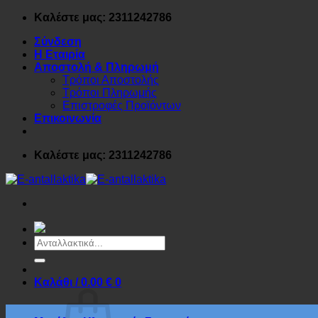
Μετάβαση
Καλέστε μας: 2311242786
στο
Σύνδεση
περιεχόμενο
Η Εταιρία
Αποστολή & Πληρωμή
Τρόποι Αποστολής
Τρόποι Πληρωμής
Επιστροφές Προϊόντων
Επικοινωνία
Καλέστε μας: 2311242786
Αναζήτηση
για:
Καλάθι /
0.00
€
0