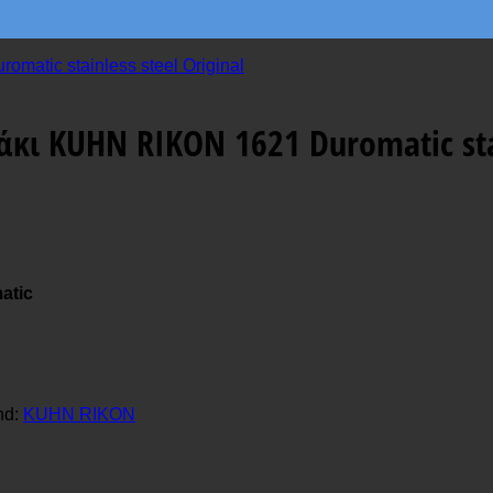
ι KUHN RIKON 1621 Duromatic stain
atic
nd:
KUHN RIKON