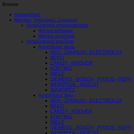
stainless
Browse
steel
Original
Ανεμιστήρες
ποσότητα
Μεγάλες Ηλεκτρικές Συσκευές
Ανταλλακτικά απορροφητήρα
Φίλτρα άνθρακα
Φίλτρα μεταλλικά
Ανταλλακτικά κουζίνας
Αντιστασεις άερα
AEG - ZANNUSI - ELECTROLUX
BEKO
CANDY - HOOVER
KORTING
MIELE
SIEMENS - BOSCH - PITSOS - NEFF
WHIRPOOL - INDESIT
ΔΙΑΦΟΡΕΣ
Αντιστάσεις άνω
AEG - ZANNUSI - ELECTROLUX
BEKO
CANDY - HOOVER
KORTING
MIELE
SIEMENS - BOSCH - PITSOS - NEFF
WHIRPOOL - INDESIT