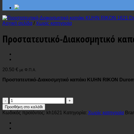
Αρχική σελίδα
/
Χωρίς κατηγορία
Προστατευτικό-Διακοσμητικό καπάκ
20.50
€
με Φ.Π.Α.
Προστατευτικό-Διακοσμητικό καπάκι KUHN RIKON Durom
Προστατευτικό-
Διακοσμητικό
Προσθήκη στο καλάθι
καπάκι
Κωδικός προϊόντος:
kh1621
Κατηγορία:
Χωρίς κατηγορία
Bra
KUHN
RIKON
1621
Duromatic