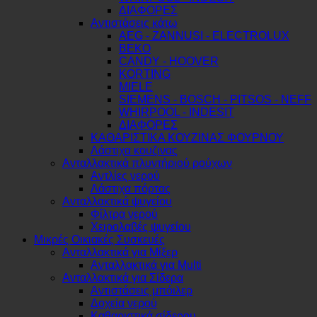
ΔΙΑΦΟΡΕΣ
Αντιστάσεις κάτω
AEG - ZANNUSI - ELECTROLUX
BEKO
CANDY - HOOVER
KORTING
MIELE
SIEMENS - BOSCH - PITSOS - NEFF
WHIRPOOL - INDESIT
ΔΙΑΦΟΡΕΣ
ΚΑΘΑΡΙΣΤΙΚΑ ΚΟΥΖΙΝΑΣ ΦΟΥΡΝΟΥ
Λάστιχα κουζινας
Ανταλλακτικά πλυντήριού ρούχων
Αντλίες νερού
Λάστιχα πόρτας
Ανταλλακτικά ψυγείου
Φίλτρα νερού
Χειρολαβές ψυγείου
Μικρές Οικιακές Συσκευές
Ανταλλακτικά για Μίξερ
Ανταλλακτικά για Multi
Ανταλλακτικά για Σίδερα
Αντιστάσεις μπόιλερ
Δοχεία νερού
Καθαριστικά σίδερου