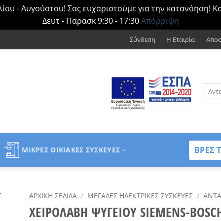
ίου - Αυγούστου! Σας ευχαριστούμε για την κατανόηση! Κ
Δευτ - Παρασκ 9:30 - 17:30
Απόρριψη
Σύνδεση
Η Εταιρία
Αποσ
Αναζή
για:
ΒΡΕΣ 
ΜΙΚΡΈΣ ΟΙΚΙΑΚΈΣ ΣΥΣΚΕΥΈΣ
ΑΡΧΙΚΉ ΣΕΛΊΔΑ
/
ΜΕΓΆΛΕΣ ΗΛΕΚΤΡΙΚΈΣ ΣΥΣΚΕΥΈΣ
/
ΑΝΤΑ
ΧΕΙΡΟΛΑΒΗ ΨΥΓΕΙΟΥ SIEMENS-BOSCH