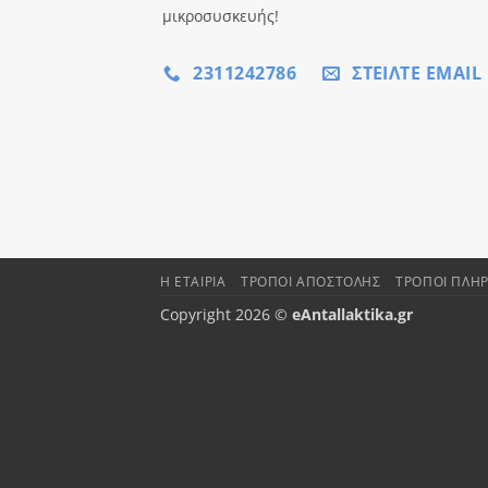
μικροσυσκευής!
2311242786
ΣΤΕΊΛΤΕ EMAIL
Η ΕΤΑΙΡΊΑ
ΤΡΌΠΟΙ ΑΠΟΣΤΟΛΉΣ
ΤΡΌΠΟΙ ΠΛΗ
Copyright 2026 ©
eAntallaktika.gr