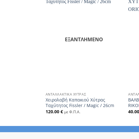
ΕΞΑΝΤΛΗΜΈΝΟ
+
+
ΑΣ
ΑΝΤΑΛΛΑΚΤΙΚΆ ΧΎΤΡΑΣ
ΑΝΤΑΛ
σης βαλβίδας
Χειρολαβή Καπακιού Xύτρας
ΒΑΛΒ
C original
Ταχύτητος Fissler / Magic / 26cm
RIKO
120.00
€
40.0
με Φ.Π.Α.