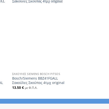
+
ΣΑΚΟΎΛΕΣ SIEMENS BOSCH PITSOS
Bosch/Siemens BBZ41FGALL
AL
Σακούλες Σκούπας 4τμχ original
13.50
€
με Φ.Π.Α.