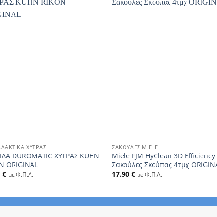
+
ΛΑΚΤΙΚΆ ΧΎΤΡΑΣ
ΣΑΚΟΎΛΕΣ MIELE
ΙΔΑ DUROMATIC ΧΥΤΡΑΣ KUHN
Miele FJM HyClean 3D Efficiency
N ORIGINAL
Σακούλες Σκούπας 4τμχ ORIGIN
0
€
17.90
€
με Φ.Π.Α.
με Φ.Π.Α.