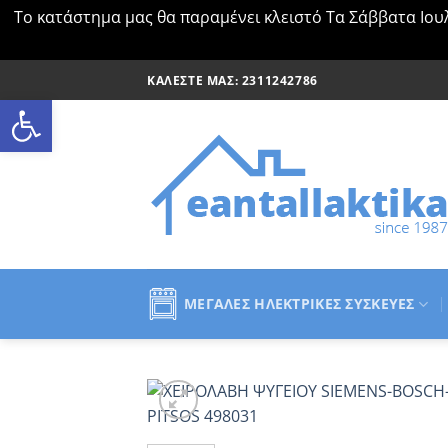
Το κατάστημα μας θα παραμένει κλειστό Τα Σάββατα Ιουλ
Μετάβαση
ΚΑΛΈΣΤΕ ΜΑΣ: 2311242786
στο
Ανοίξτε τη γραμμή εργαλείων
περιεχόμενο
ΜΕΓΆΛΕΣ ΗΛΕΚΤΡΙΚΈΣ ΣΥΣΚΕΥΈΣ