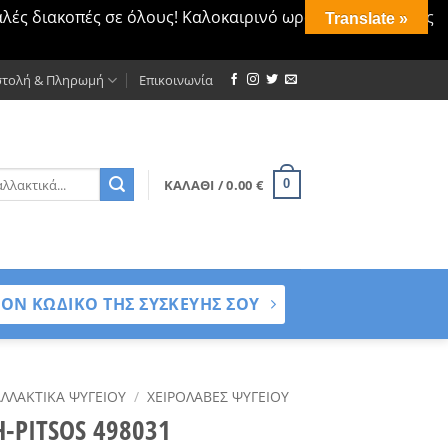
αλές διακοπές σε όλους! Καλοκαιρινό ωράριο λειτουργίας
Translate »
τολή & Πληρωμή
Επικοινωνία
τηση
ΚΑΛΆΘΙ /
0.00
€
0
ΤΟΝ ΚΩΔΙΚΟ ΤΗΣ ΣΥΣΚΕΥΗΣ ΣΟΥ
ΛΛΑΚΤΙΚΆ ΨΥΓΕΊΟΥ
/
ΧΕΙΡΟΛΑΒΈΣ ΨΥΓΕΊΟΥ
-PITSOS 498031