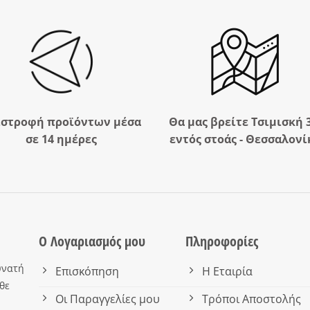
ιστροφή προϊόντων μέσα
Θα μας βρείτε Τσιμισκή 
σε 14 ημέρες
εντός στοάς - Θεσσαλονί
Ο Λογαριασμός μου
Πληροφορίες
υνατή
Επισκόπηση
Η Εταιρία
θε
Οι Παραγγελίες μου
Τρόποι Αποστολής