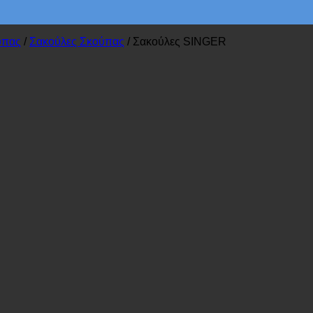
ύπας
/
Σακούλες Σκούπας
/
Σακούλες SINGER