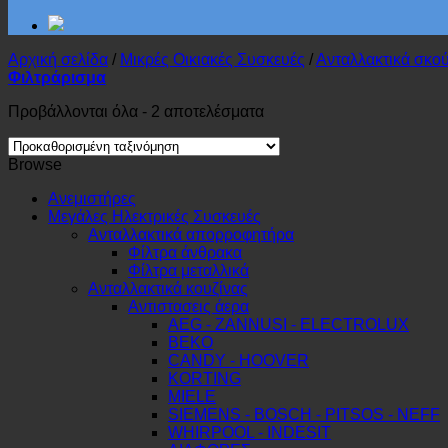
Αρχική σελίδα
/
Μικρές Οικιακές Συσκευές
/
Ανταλλακτικά σκο
Φιλτράρισμα
Προβάλλονται όλα - 2 αποτελέσματα
Browse
Ανεμιστήρες
Μεγάλες Ηλεκτρικές Συσκευές
Ανταλλακτικά απορροφητήρα
Φίλτρα άνθρακα
Φίλτρα μεταλλικά
Ανταλλακτικά κουζίνας
Αντιστασεις άερα
AEG - ZANNUSI - ELECTROLUX
BEKO
CANDY - HOOVER
KORTING
MIELE
SIEMENS - BOSCH - PITSOS - NEFF
WHIRPOOL - INDESIT