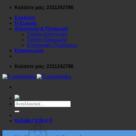
Μετάβαση
Καλέστε μας: 2311242786
στο
Σύνδεση
περιεχόμενο
Η Εταιρία
Αποστολή & Πληρωμή
Τρόποι Αποστολής
Τρόποι Πληρωμής
Επιστροφές Προϊόντων
Επικοινωνία
Καλέστε μας: 2311242786
Αναζήτηση
για:
Καλάθι /
0.00
€
0