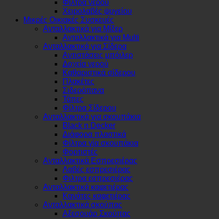
Φίλτρα νερού
Χειρολαβές ψυγείου
Μικρές Οικιακές Συσκευές
Ανταλλακτικά για Μίξερ
Ανταλλακτικά για Multi
Ανταλλακτικά για Σίδερα
Αντιστάσεις μπόιλερ
Δοχεία νερού
Καθαριστικά σίδερου
Πλακέτες
Σιδερόπανα
Τάπες
Φίλτρα Σίδερου
Ανταλλακτικά για σκουπάκια
Black n Decker
Διάφορα πλαστικά
Φίλτρα γία σκουπάκια
Φορτιστές
Ανταλλακτικά Εσπρεσιέρας
Λαβές εσπρεσιέρας
Φιλτρα εσπρεσιέρας
Ανταλλακτικά καφετιέρας
Κανάτες καφετιέρας
Ανταλλακτικά σκούπας
Αξεσουάρ Σκούπας