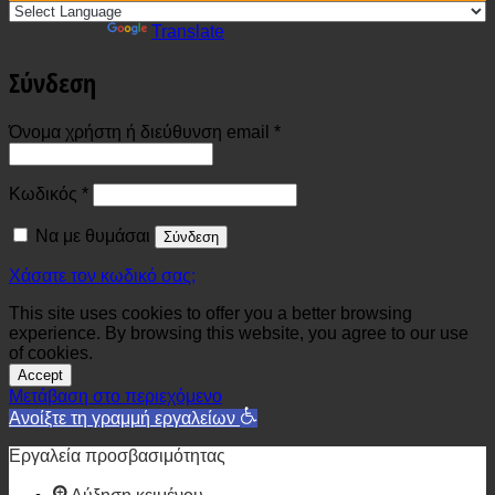
Powered by
Translate
Σύνδεση
Απαιτείται
Όνομα χρήστη ή διεύθυνση email
*
Απαιτείται
Κωδικός
*
Να με θυμάσαι
Σύνδεση
Χάσατε τον κωδικό σας;
This site uses cookies to offer you a better browsing
experience. By browsing this website, you agree to our use
of cookies.
Accept
Μετάβαση στο περιεχόμενο
Ανοίξτε τη γραμμή εργαλείων
Εργαλεία προσβασιμότητας