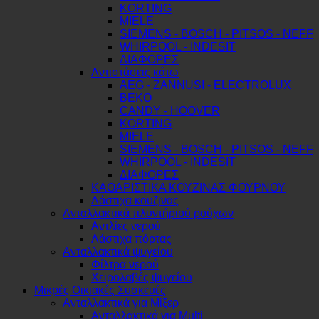
KORTING
MIELE
SIEMENS - BOSCH - PITSOS - NEFF
WHIRPOOL - INDESIT
ΔΙΑΦΟΡΕΣ
Αντιστάσεις κάτω
AEG - ZANNUSI - ELECTROLUX
BEKO
CANDY - HOOVER
KORTING
MIELE
SIEMENS - BOSCH - PITSOS - NEFF
WHIRPOOL - INDESIT
ΔΙΑΦΟΡΕΣ
ΚΑΘΑΡΙΣΤΙΚΑ ΚΟΥΖΙΝΑΣ ΦΟΥΡΝΟΥ
Λάστιχα κουζινας
Ανταλλακτικά πλυντήριού ρούχων
Αντλίες νερού
Λάστιχα πόρτας
Ανταλλακτικά ψυγείου
Φίλτρα νερού
Χειρολαβές ψυγείου
Μικρές Οικιακές Συσκευές
Ανταλλακτικά για Μίξερ
Ανταλλακτικά για Multi