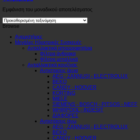
Εμφάνιση του μοναδικού αποτελέσματος
Browse
Ανεμιστήρες
Μεγάλες Ηλεκτρικές Συσκευές
Ανταλλακτικά απορροφητήρα
Φίλτρα άνθρακα
Φίλτρα μεταλλικά
Ανταλλακτικά κουζίνας
Αντιστασεις άερα
AEG - ZANNUSI - ELECTROLUX
BEKO
CANDY - HOOVER
KORTING
MIELE
SIEMENS - BOSCH - PITSOS - NEFF
WHIRPOOL - INDESIT
ΔΙΑΦΟΡΕΣ
Αντιστάσεις άνω
AEG - ZANNUSI - ELECTROLUX
BEKO
CANDY - HOOVER