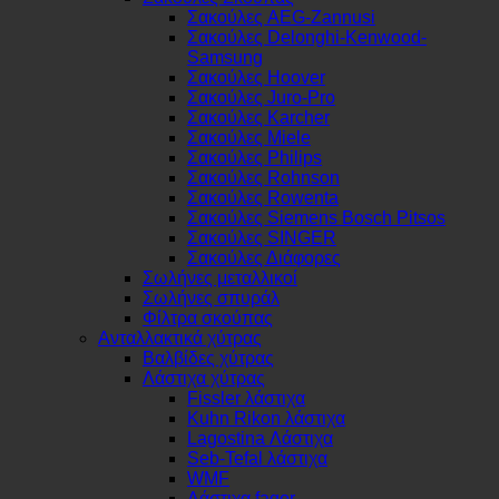
Σακούλες AEG-Zannusi
Σακούλες Delonghi-Kenwood-
Samsung
Σακούλες Hoover
Σακούλες Juro-Pro
Σακούλες Karcher
Σακούλες Miele
Σακούλες Philips
Σακούλες Rohnson
Σακούλες Rowenta
Σακούλες Siemens Bosch Pitsos
Σακούλες SINGER
Σακούλες Διάφορες
Σωλήνες μεταλλικοί
Σωλήνες σπυράλ
Φίλτρα σκούπας
Ανταλλακτικά χύτρας
Βαλβίδες χύτρας
Λάστιχα χύτρας
Fissler λάστιχα
Kuhn Rikon λάστιχα
Lagostina Λάστιχα
Seb-Tefal λάστιχα
WMF
Λάστιχα fagor