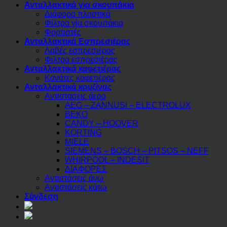
Ανταλλακτικά για σκουπάκια
Διάφορα πλαστικά
Φίλτρα γία σκουπάκια
Φορτιστές
Ανταλλακτικά Εσπρεσιέρας
Λαβές εσπρεσιέρας
Φιλτρα εσπρεσιέρας
Ανταλλακτικά καφετιέρας
Κανάτες καφετιέρας
Ανταλλακτικά κουζίνας
Αντιστασεις άερα
AEG – ZANNUSI – ELECTROLUX
BEKO
CANDY – HOOVER
KORTING
MIELE
SIEMENS – BOSCH – PITSOS – NEFF
WHIRPOOL – INDESIT
ΔΙΑΦΟΡΕΣ
Αντιστάσεις άνω
Αντιστάσεις κάτω
Σύνδεση