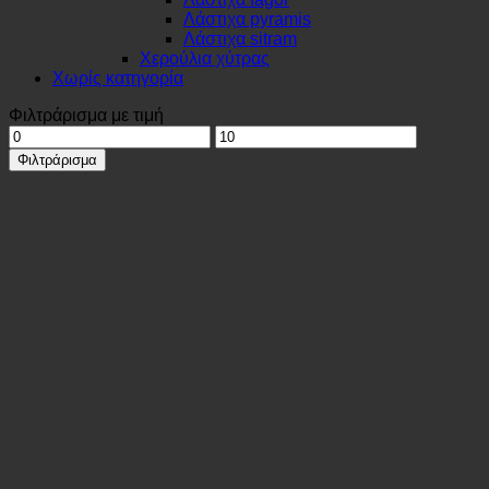
Λάστιχα pyramis
Λάστιχα sitram
Χερούλια χύτρας
Χωρίς κατηγορία
Φιλτράρισμα με τιμή
Ελάχιστη
Μέγιστη
τιμή
τιμή
Φιλτράρισμα