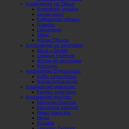
Ανταλλακτικά για Σίδερα
Αντιστάσεις μπόιλερ
Δοχεία νερού
Καθαριστικά σίδερου
Πλακέτες
Σιδερόπανα
Τάπες
Φίλτρα Σίδερου
Ανταλλακτικά για σκουπάκια
Black n Decker
Διάφορα πλαστικά
Φίλτρα γία σκουπάκια
Φορτιστές
Ανταλλακτικά Εσπρεσιέρας
Λαβές εσπρεσιέρας
Φιλτρα εσπρεσιέρας
Ανταλλακτικά καφετιέρας
Κανάτες καφετιέρας
Ανταλλακτικά σκούπας
Αξεσουάρ Σκούπας
Αρωματικά σκούπας
Θήκες σακόυλας
Μοτέρ
Πέλματα
Σακούλες Σκούπας