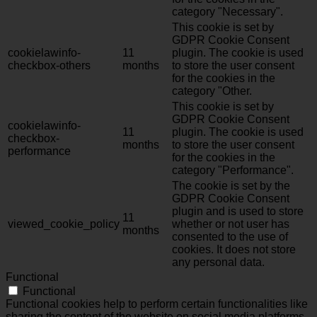
category "Necessary".
This cookie is set by
GDPR Cookie Consent
cookielawinfo-
11
plugin. The cookie is used
checkbox-others
months
to store the user consent
for the cookies in the
category "Other.
This cookie is set by
GDPR Cookie Consent
cookielawinfo-
11
plugin. The cookie is used
checkbox-
months
to store the user consent
performance
for the cookies in the
category "Performance".
The cookie is set by the
GDPR Cookie Consent
plugin and is used to store
11
viewed_cookie_policy
whether or not user has
months
consented to the use of
cookies. It does not store
any personal data.
Functional
Functional
Functional cookies help to perform certain functionalities like
sharing the content of the website on social media platforms,