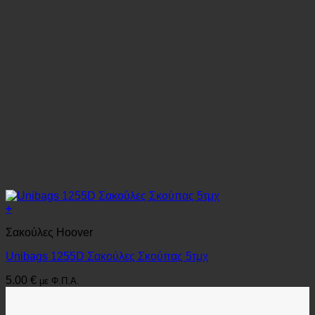
+
Σακούλες Hoover
Unibags 1255D Σακούλες Σκούπας 5τμχ
5.00
€
με Φ.Π.Α.