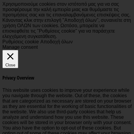
Χρησιμοποιούμε cookies στον ιστότοπό μας για να σας
προσφέρουμε την καλή εμπειρία μιας και θυμόμαστε τις
προτιμήσεις σας και τις επαναλαμβανόμενες επισκέψεις σας.
Κάνοντας κλικ στην επιλογή "Αποδοχή όλων", συναινείτε στη
χρήση ΟΛΩΝ των cookies. Ωστόσο, μπορείτε να
επισκεφθείτε τις "Ρυθμίσεις cookie" για να παράσχετε
ελεγχόμενη συγκατάθεση.
Ρυθμίσεις cookie
Αποδοχή όλων
Manage consent
Close
Privacy Overview
This website uses cookies to improve your experience while
you navigate through the website. Out of these, the cookies
that are categorized as necessary are stored on your browser
as they are essential for the working of basic functionalities of
the website. We also use third-party cookies that help us
analyze and understand how you use this website. These
cookies will be stored in your browser only with your consent.
You also have the option to opt-out of these cookies. But
opting out of some of these cookies may affect your browsing