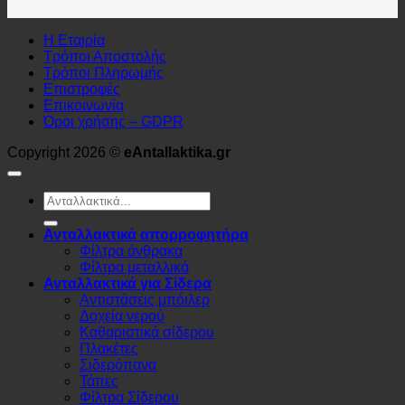
Η Εταιρία
Τρόποι Αποστολής
Τρόποι Πληρωμής
Επιστροφές
Επικοινωνία
Όροι χρήσης – GDPR
Copyright 2026 ©
eAntallaktika.gr
Αναζήτηση
για:
Ανταλλακτικά απορροφητήρα
Φίλτρα άνθρακα
Φίλτρα μεταλλικά
Ανταλλακτικά για Σίδερα
Αντιστάσεις μπόιλερ
Δοχεία νερού
Καθαριστικά σίδερου
Πλακέτες
Σιδερόπανα
Τάπες
Φίλτρα Σίδερου