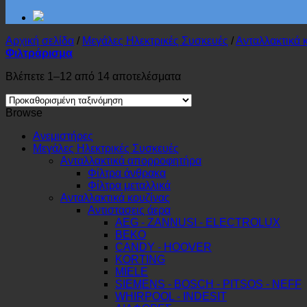
Αρχική σελίδα
/
Μεγάλες Ηλεκτρικές Συσκευές
/
Ανταλλακτικά 
Φιλτράρισμα
Βλέπετε 1–12 από 14 αποτελέσματα
Browse
Ανεμιστήρες
Μεγάλες Ηλεκτρικές Συσκευές
Ανταλλακτικά απορροφητήρα
Φίλτρα άνθρακα
Φίλτρα μεταλλικά
Ανταλλακτικά κουζίνας
Αντιστασεις άερα
AEG - ZANNUSI - ELECTROLUX
BEKO
CANDY - HOOVER
KORTING
MIELE
SIEMENS - BOSCH - PITSOS - NEFF
WHIRPOOL - INDESIT