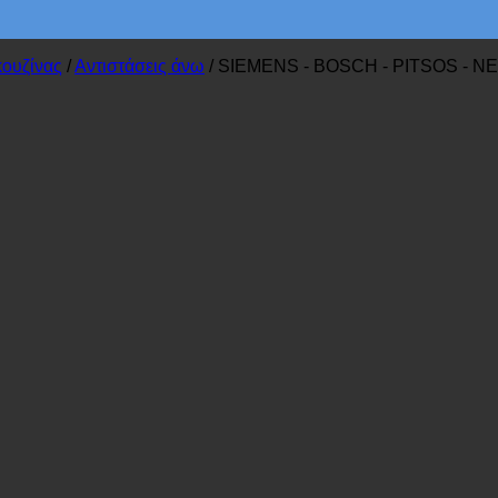
κουζίνας
/
Αντιστάσεις άνω
/
SIEMENS - BOSCH - PITSOS - N