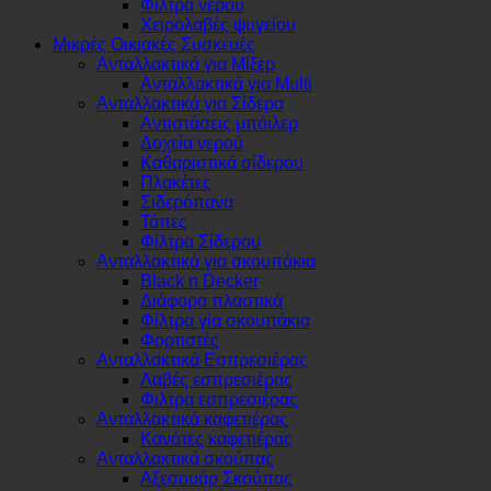
Φίλτρα νερού
Χειρολαβές ψυγείου
Μικρές Οικιακές Συσκευές
Ανταλλακτικά για Μίξερ
Ανταλλακτικά για Multi
Ανταλλακτικά για Σίδερα
Αντιστάσεις μπόιλερ
Δοχεία νερού
Καθαριστικά σίδερου
Πλακέτες
Σιδερόπανα
Τάπες
Φίλτρα Σίδερου
Ανταλλακτικά για σκουπάκια
Black n Decker
Διάφορα πλαστικά
Φίλτρα γία σκουπάκια
Φορτιστές
Ανταλλακτικά Εσπρεσιέρας
Λαβές εσπρεσιέρας
Φιλτρα εσπρεσιέρας
Ανταλλακτικά καφετιέρας
Κανάτες καφετιέρας
Ανταλλακτικά σκούπας
Αξεσουάρ Σκούπας