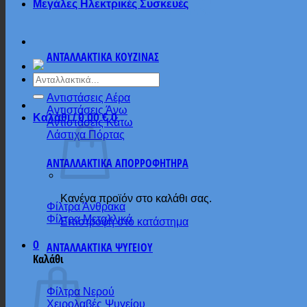
Μεγάλες Ηλεκτρικές Συσκευές
ΑΝΤΑΛΛΑΚΤΙΚΑ ΚΟΥΖΙΝΑΣ
Αναζήτηση
για:
Αντιστάσεις Αέρα
Αντιστάσεις Άνω
Καλάθι /
0.00
€
0
Αντιστάσεις Κάτω
Λάστιχα Πόρτας
ΑΝΤΑΛΛΑΚΤΙΚΑ ΑΠΟΡΡΟΦΗΤΗΡΑ
Κανένα προϊόν στο καλάθι σας.
Φίλτρα Άνθρακα
Φίλτρα Μεταλλικά
Επιστροφή στο κατάστημα
0
ΑΝΤΑΛΛΑΚΤΙΚΑ ΨΥΓΕΙΟΥ
Καλάθι
Φίλτρα Νερού
Χειρολαβές Ψυγείου