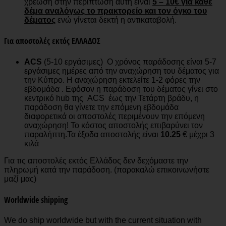
χρέωση στην περίπτωση αυτή είναι
5 – 10€ για κάθε
δέμα αναλόγως το πρακτορείο και τον όγκο του
δέματος
ενώ γίνεται δεκτή η αντικαταβολή.
Για αποστολές εκτός ΕΛΛΑΔΟΣ
ACS
(5-10 εργάσιμες) O χρόνος παράδοσης είναι 5-7
εργάσιμες ημέρες από την αναχώρηση του δέματος για
την Κύπρο. Η αναχώρηση εκτελείτε 1-2 φόρες την
εβδομάδα . Εφόσον η παράδοση του δέματος γίνει στο
κεντρικό hub της ACS έως την Τετάρτη βράδυ, η
παράδοση θα γίνετε την επόμενη εβδομάδα
διαφορετικά οι αποστολές περιμένουν την επόμενη
αναχώρηση! Το κόστος αποστολής επιβαρύνει τον
παραλήπτη.Τα έξοδα αποστολής είναι
10.25
€ μέχρι 3
κιλά
Για τις αποστολές εκτός Ελλάδος δεν δεχόμαστε την
πληρωμή κατά την παράδοση. (παρακαλώ επικοινωνήστε
μαζί μας)
Worldwide shipping
We do ship worldwide but with the current situation with