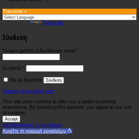
Translate »
Powered by
Translate
Σύνδεση
Απαιτείται
Όνομα χρήστη ή διεύθυνση email
*
Απαιτείται
Κωδικός
*
Να με θυμάσαι
Σύνδεση
Χάσατε τον κωδικό σας;
This site uses cookies to offer you a better browsing
experience. By browsing this website, you agree to our use
of cookies.
Accept
Μετάβαση στο περιεχόμενο
Ανοίξτε τη γραμμή εργαλείων