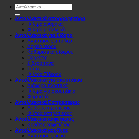
Αναζήτηση
για:
Ανταλλακτικά απορροφητήρα
Φίλτρα άνθρακα
Φίλτρα μεταλλικά
Ανταλλακτικά για Σίδερα
Αντιστάσεις μπόιλερ
Δοχεία νερού
Καθαριστικά σίδερου
Πλακέτες
Σιδερόπανα
Τάπες
Φίλτρα Σίδερου
Ανταλλακτικά για σκουπάκια
Διάφορα πλαστικά
Φίλτρα γία σκουπάκια
Φορτιστές
Ανταλλακτικά Εσπρεσιέρας
Λαβές εσπρεσιέρας
Φιλτρα εσπρεσιέρας
Ανταλλακτικά καφετιέρας
Κανάτες καφετιέρας
Ανταλλακτικά κουζίνας
Αντιστασεις άερα