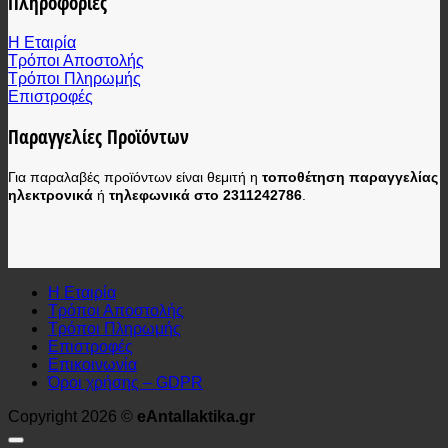
Πληροφορίες
Η Εταιρία
Τρόποι Αποστολής
Τρόποι Πληρωμής
Επιστροφές
Παραγγελίες Προϊόντων
Για παραλαβές προϊόντων είναι θεμιτή η
τοποθέτηση παραγγελίας
ηλεκτρονικά
ή
τηλεφωνικά στο 2311242786
.
Η Εταιρία
Τρόποι Αποστολής
Τρόποι Πληρωμής
Επιστροφές
Επικοινωνία
Όροι χρήσης – GDPR
Copyright 2026 ©
eAntallaktika.gr