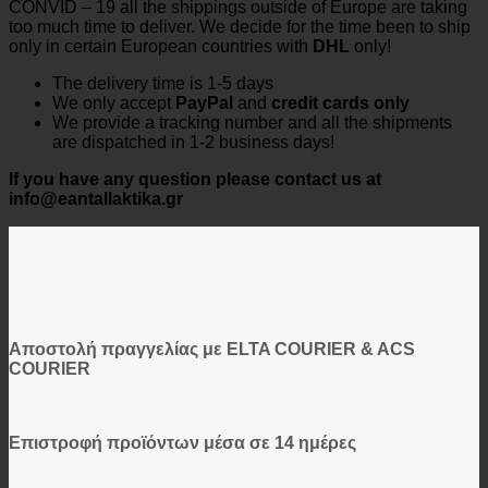
CONVID – 19 all the shippings outside of Europe are taking
too much time to deliver. We decide for the time been to ship
only in certain European countries with
DHL
only!
The delivery time is 1-5 days
We only accept
PayPal
and
credit cards
only
We provide a tracking number and all the shipments
are dispatched in 1-2 business days!
If you have any question please contact us at
info@eantallaktika.gr
Αποστολή πραγγελίας με ELTA COURIER & ACS
COURIER
Επιστροφή προϊόντων μέσα σε 14 ημέρες