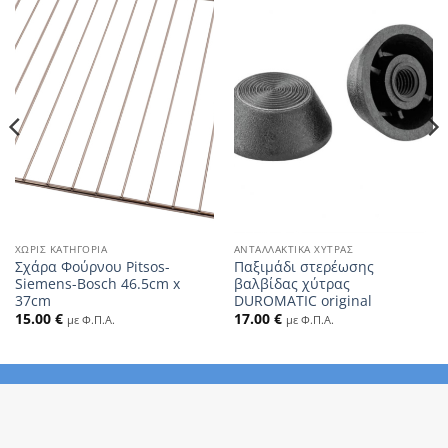
ΧΩΡΊΣ ΚΑΤΗΓΟΡΊΑ
ΑΝΤΑΛΛΑΚΤΙΚΆ ΧΎΤΡΑΣ
Σχάρα Φούρνου Pitsos-
Παξιμάδι στερέωσης
Siemens-Bosch 46.5cm x
βαλβίδας χύτρας
37cm
DUROMATIC original
15.00
€
17.00
€
με Φ.Π.Α.
με Φ.Π.Α.