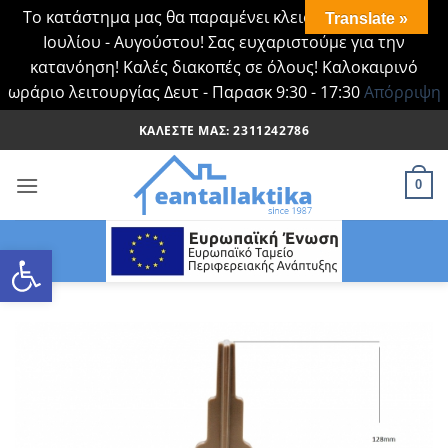
Το κατάστημα μας θα παραμένει κλειστό Τα Σάββατα
Translate »
Ιουλίου - Αυγούστου! Σας ευχαριστούμε για την
κατανόηση! Καλές διακοπές σε όλους! Καλοκαιρινό
ωράριο λειτουργίας Δευτ - Παρασκ 9:30 - 17:30
Απόρριψη
Μετάβαση
ΚΑΛΈΣΤΕ ΜΑΣ: 2311242786
στο
περιεχόμενο
0
Ανοίξτε τη γραμμή εργαλείων