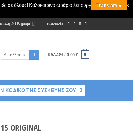
πές σε όλους! Καλοκαιρινό ωράριο λειτουργίας Δευτ - Παρασκ
Translate »
στολή & Πληρωμή
Επικοινωνία
Αναζήτηση
0
ΚΑΛΆΘΙ /
0.00
€
για:
Ν ΚΩΔΙΚΟ ΤΗΣ ΣΥΣΚΕΥΗΣ ΣΟΥ
-15 ORIGINAL