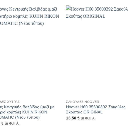
+
ΔΕΣ ΧΎΤΡΑΣ
ΣΑΚΟΎΛΕΣ HOOVER
ς Κεντρικής Βαλβίδας (μαζί με
Hoover H60 35600392 Σακούλες
ήριο κομπλε) KUHN RIKON
Σκούπας ORIGINAL
MATIC (Νέου τύπου)
13.50
€
με Φ.Π.Α.
0
€
με Φ.Π.Α.