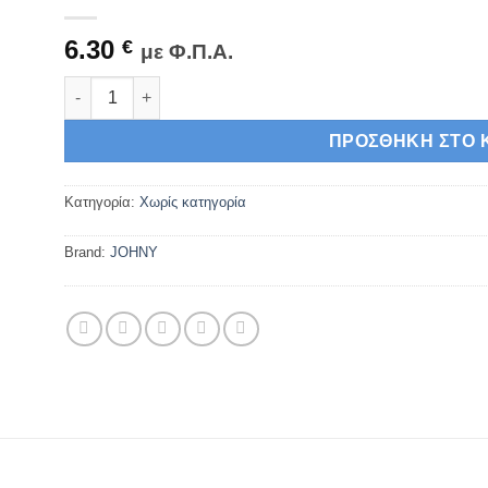
6.30
€
με Φ.Π.Α.
Johny Κουκουνάρα Στίφτη για AK/6-15 ORIGINAL ποσότ
ΠΡΟΣΘΉΚΗ ΣΤΟ 
Κατηγορία:
Χωρίς κατηγορία
Brand:
JOHNY