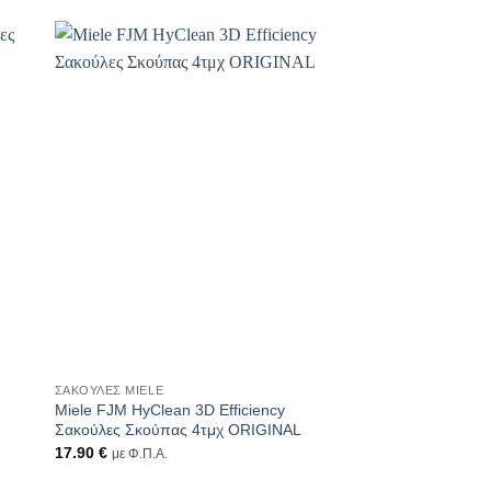
+
+
ΣΑΚΟΎΛΕΣ MIELE
ΧΩΡΊΣ ΚΑΤΗΓΟΡΊΑ
Miele FJM HyClean 3D Efficiency
Μπώλ κοπής MULTI
Σακούλες Σκούπας 4τμχ ORIGINAL
ΝΕΟΥ ΤΥΠΟΥ
17.90
€
6.50
€
με Φ.Π.Α.
με Φ.Π.Α.