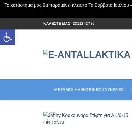
Το κατάστημα μας θα παραμένει κλειστό Τα Σάββατα Ιουλίου 
Μετάβαση
ΚΑΛΈΣΤΕ ΜΑΣ: 2311242786
στο
Ανοίξτε τη γραμμή εργαλείων
περιεχόμενο
ΜΕΓΆΛΕΣ ΗΛΕΚΤΡΙΚΈΣ ΣΥΣΚΕΥΈΣ