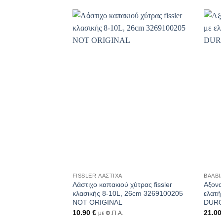
+
+
FISSLER ΛΆΣΤΙΧΑ
ΒΑΛΒΊ
Λάστιχο καπακιού χύτρας fissler
Αξονα
κλασικής 8-10L, 26cm 3269100205
ελατ
NOT ORIGINAL
DURO
10.90
€
21.0
με Φ.Π.Α.