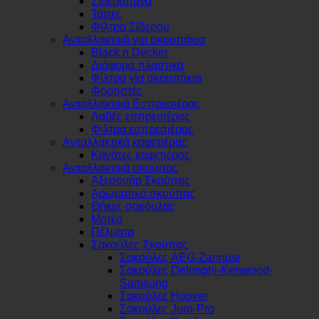
Σιδερόπανα
Τάπες
Φίλτρα Σίδερου
Ανταλλακτικά για σκουπάκια
Black n Decker
Διάφορα πλαστικά
Φίλτρα γία σκουπάκια
Φορτιστές
Ανταλλακτικά Εσπρεσιέρας
Λαβές εσπρεσιέρας
Φιλτρα εσπρεσιέρας
Ανταλλακτικά καφετιέρας
Κανάτες καφετιέρας
Ανταλλακτικά σκούπας
Αξεσουάρ Σκούπας
Αρωματικά σκούπας
Θήκες σακόυλας
Μοτέρ
Πέλματα
Σακούλες Σκούπας
Σακούλες AEG-Zannusi
Σακούλες Delonghi-Kenwood-
Samsung
Σακούλες Hoover
Σακούλες Juro-Pro