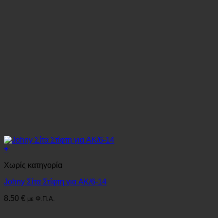
+
Χωρίς κατηγορία
Johny Σίτα Στίφτη για AK/6-14
8.50
€
με Φ.Π.Α.