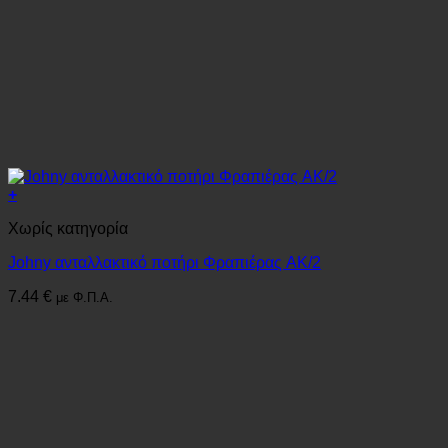
+
Χωρίς κατηγορία
Johny ανταλλακτικό ποτήρι Φραπιέρας AK/2
7.44
€
με Φ.Π.Α.