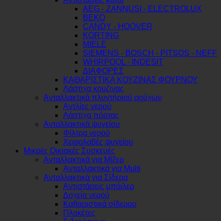
AEG - ZANNUSI - ELECTROLUX
BEKO
CANDY - HOOVER
KORTING
MIELE
SIEMENS - BOSCH - PITSOS - NEFF
WHIRPOOL - INDESIT
ΔΙΑΦΟΡΕΣ
ΚΑΘΑΡΙΣΤΙΚΑ ΚΟΥΖΙΝΑΣ ΦΟΥΡΝΟΥ
Λάστιχα κουζινας
Ανταλλακτικά πλυντήριού ρούχων
Αντλίες νερού
Λάστιχα πόρτας
Ανταλλακτικά ψυγείου
Φίλτρα νερού
Χειρολαβές ψυγείου
Μικρές Οικιακές Συσκευές
Ανταλλακτικά για Μίξερ
Ανταλλακτικά για Multi
Ανταλλακτικά για Σίδερα
Αντιστάσεις μπόιλερ
Δοχεία νερού
Καθαριστικά σίδερου
Πλακέτες