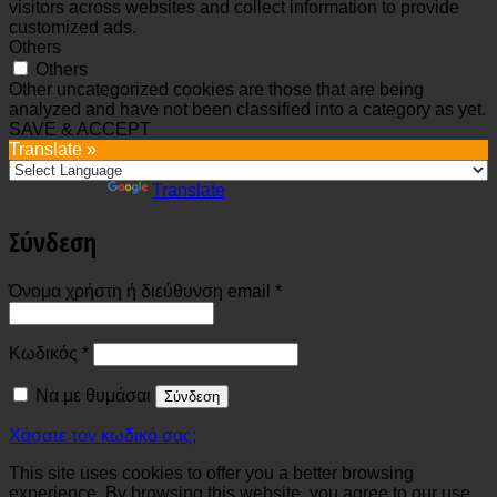
visitors across websites and collect information to provide
customized ads.
Others
Others
Other uncategorized cookies are those that are being
analyzed and have not been classified into a category as yet.
SAVE & ACCEPT
Translate »
Powered by
Translate
Σύνδεση
Απαιτείται
Όνομα χρήστη ή διεύθυνση email
*
Απαιτείται
Κωδικός
*
Να με θυμάσαι
Σύνδεση
Χάσατε τον κωδικό σας;
This site uses cookies to offer you a better browsing
experience. By browsing this website, you agree to our use