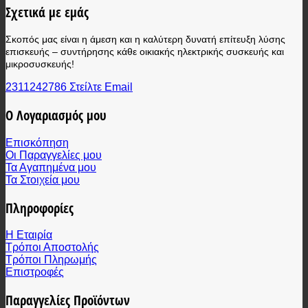
Σχετικά με εμάς
Σκοπός μας είναι η άμεση και η καλύτερη δυνατή επίτευξη λύσης
επισκευής – συντήρησης κάθε οικιακής ηλεκτρικής συσκευής και
μικροσυσκευής!
2311242786
Στείλτε Email
Ο Λογαριασμός μου
Επισκόπηση
Οι Παραγγελίες μου
Τα Αγαπημένα μου
Τα Στοιχεία μου
Πληροφορίες
Η Εταιρία
Τρόποι Αποστολής
Τρόποι Πληρωμής
Επιστροφές
Παραγγελίες Προϊόντων