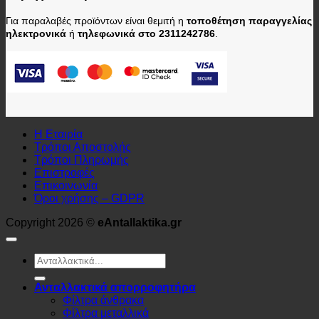
Για παραλαβές προϊόντων είναι θεμιτή η
τοποθέτηση παραγγελίας
ηλεκτρονικά
ή
τηλεφωνικά στο 2311242786
.
Η Εταιρία
Τρόποι Αποστολής
Τρόποι Πληρωμής
Επιστροφές
Επικοινωνία
Όροι χρήσης – GDPR
Copyright 2026 ©
eAntallaktika.gr
Αναζήτηση
για:
Ανταλλακτικά απορροφητήρα
Φίλτρα άνθρακα
Φίλτρα μεταλλικά