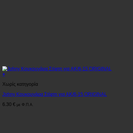
+
Χωρίς κατηγορία
Johny Κουκουνάρα Στίφτη για AK/6-15 ORIGINAL
6.30
€
με Φ.Π.Α.