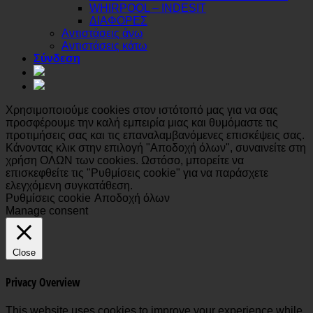
WHIRPOOL – INDESIT
ΔΙΑΦΟΡΕΣ
Αντιστάσεις άνω
Αντιστάσεις κάτω
Σύνδεση
Χρησιμοποιούμε cookies στον ιστότοπό μας για να σας
προσφέρουμε την καλή εμπειρία μιας και θυμόμαστε τις
προτιμήσεις σας και τις επαναλαμβανόμενες επισκέψεις σας.
Κάνοντας κλικ στην επιλογή "Αποδοχή όλων", συναινείτε στη
χρήση ΟΛΩΝ των cookies. Ωστόσο, μπορείτε να
επισκεφθείτε τις "Ρυθμίσεις cookie" για να παράσχετε
ελεγχόμενη συγκατάθεση.
Ρυθμίσεις cookie
Αποδοχή όλων
Manage consent
Close
Privacy Overview
This website uses cookies to improve your experience while