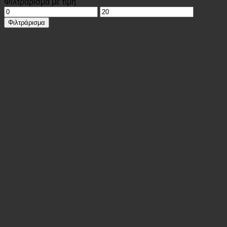
Φιλτράρισμα με τιμή
Ελάχιστη
Μέγιστη
τιμή
τιμή
Φιλτράρισμα