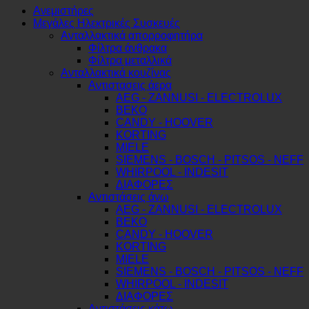
Ανεμιστήρες
Μεγάλες Ηλεκτρικές Συσκευές
Ανταλλακτικά απορροφητήρα
Φίλτρα άνθρακα
Φίλτρα μεταλλικά
Ανταλλακτικά κουζίνας
Αντιστασεις άερα
AEG - ZANNUSI - ELECTROLUX
BEKO
CANDY - HOOVER
KORTING
MIELE
SIEMENS - BOSCH - PITSOS - NEFF
WHIRPOOL - INDESIT
ΔΙΑΦΟΡΕΣ
Αντιστάσεις άνω
AEG - ZANNUSI - ELECTROLUX
BEKO
CANDY - HOOVER
KORTING
MIELE
SIEMENS - BOSCH - PITSOS - NEFF
WHIRPOOL - INDESIT
ΔΙΑΦΟΡΕΣ
Αντιστάσεις κάτω