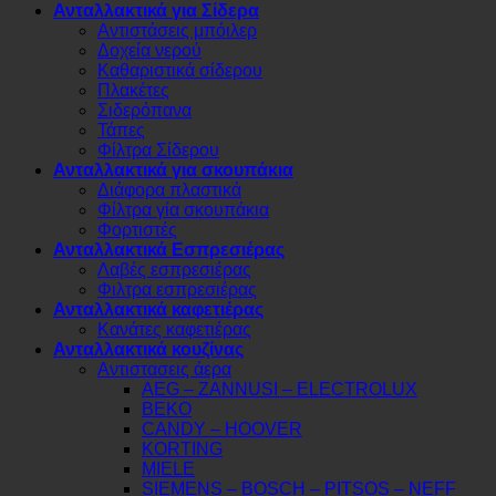
Ανταλλακτικά για Σίδερα
Αντιστάσεις μπόιλερ
Δοχεία νερού
Καθαριστικά σίδερου
Πλακέτες
Σιδερόπανα
Τάπες
Φίλτρα Σίδερου
Ανταλλακτικά για σκουπάκια
Διάφορα πλαστικά
Φίλτρα γία σκουπάκια
Φορτιστές
Ανταλλακτικά Εσπρεσιέρας
Λαβές εσπρεσιέρας
Φιλτρα εσπρεσιέρας
Ανταλλακτικά καφετιέρας
Κανάτες καφετιέρας
Ανταλλακτικά κουζίνας
Αντιστασεις άερα
AEG – ZANNUSI – ELECTROLUX
BEKO
CANDY – HOOVER
KORTING
MIELE
SIEMENS – BOSCH – PITSOS – NEFF