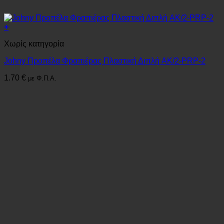
+
Χωρίς κατηγορία
Johny Προπέλα Φραπιέρας Πλαστική Διπλή AK/2-PRP-2
1.70
€
με Φ.Π.Α.