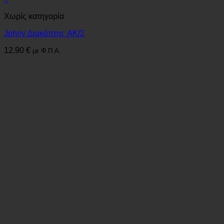
Χωρίς κατηγορία
Johny Διακόπτης AK/2
12.90
€
με Φ.Π.Α.