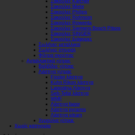
Σακούλες Karcher
Σακούλες Miele
Σακούλες Philips
Σακούλες Rohnson
Σακούλες Rowenta
Σακούλες Siemens Bosch Pitsos
Σακούλες SINGER
Σακούλες Διάφορες
Σωλήνες μεταλλικοί
Σωλήνες σπυράλ
Φίλτρα σκούπας
Ανταλλακτικά χύτρας
Βαλβίδες χύτρας
Λάστιχα χύτρας
Fissler λάστιχα
Kuhn Rikon λάστιχα
Lagostina Λάστιχα
Seb-Tefal λάστιχα
WMF
Λάστιχα fagor
Λάστιχα pyramis
Λάστιχα sitram
Χερούλια χύτρας
Χωρίς κατηγορία