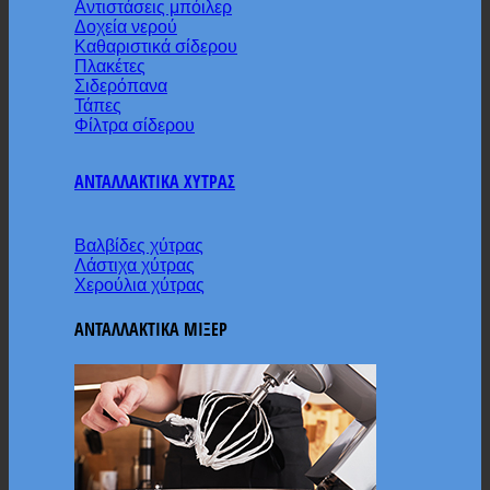
Αντιστάσεις μπόιλερ
Δοχεία νερού
Καθαριστικά σίδερου
Πλακέτες
Σιδερόπανα
Τάπες
Φίλτρα σίδερου
ΑΝΤΑΛΛΑΚΤΙΚΑ ΧΥΤΡΑΣ
Βαλβίδες χύτρας
Λάστιχα χύτρας
Χερούλια χύτρας
ΑΝΤΑΛΛΑΚΤΙΚΑ ΜΙΞΕΡ