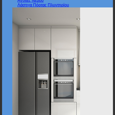
Αντλίες Νερού
Λάστιχα Πόρτας Πλυντηρίου