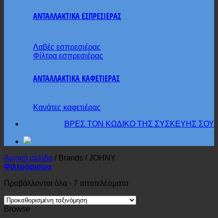
ΑΝΤΑΛΛΑΚΤΙΚΑ ΕΣΠΡΕΣΙΕΡΑΣ
Λαβές εσπρεσιέρας
Φίλτρα εσπρεσιέρας
ΑΝΤΑΛΛΑΚΤΙΚΑ ΚΑΦΕΤΙΕΡΑΣ
Κανάτες καφετιέρας
ΒΡΕΣ ΤΟΝ ΚΩΔΙΚΟ ΤΗΣ ΣΥΣΚΕΥΗΣ ΣΟΥ
Αρχική σελίδα
/
Brands
/
JOHNY
Φιλτράρισμα
Προβάλλονται όλα - 7 αποτελέσματα
Browse