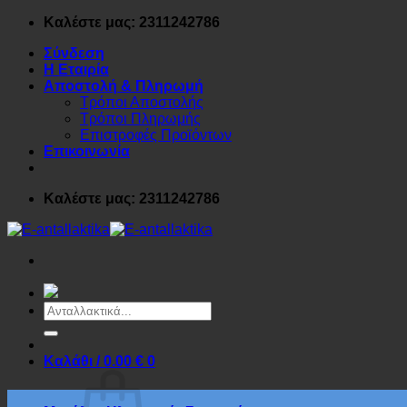
Μετάβαση
Καλέστε μας: 2311242786
στο
Σύνδεση
περιεχόμενο
Η Εταιρία
Αποστολή & Πληρωμή
Τρόποι Αποστολής
Τρόποι Πληρωμής
Επιστροφές Προϊόντων
Επικοινωνία
Καλέστε μας: 2311242786
Αναζήτηση
για:
Καλάθι /
0.00
€
0