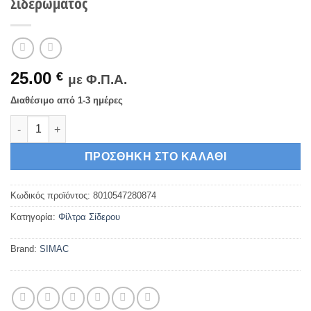
Σιδερώματος
25.00
€
με Φ.Π.Α.
Διαθέσιμο από 1-3 ημέρες
Simac 8010547280874 Φίλτρο για Σύστημα Σιδερώματος ποσότ
ΠΡΟΣΘΉΚΗ ΣΤΟ ΚΑΛΆΘΙ
Κωδικός προϊόντος:
8010547280874
Κατηγορία:
Φίλτρα Σίδερου
Brand:
SIMAC