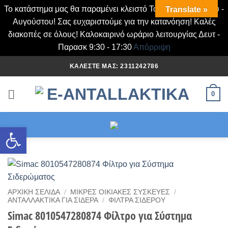
Το κατάστημα μας θα παραμένει κλειστό Τα Σάββατα Ιουλίου -
Translate »
Αυγούστου! Σας ευχαριστούμε για την κατανόηση! Καλές
διακοπές σε όλους! Καλοκαιρινό ωράριο λειτουργίας Δευτ -
Παρασκ 9:30 - 17:30
Απόρριψη
Μετάβαση
ΚΑΛΈΣΤΕ ΜΑΣ: 2311242786
στο
περιεχόμενο
0
Ανοίξτε τη γραμμή εργαλείων
ΑΡΧΙΚΉ ΣΕΛΊΔΑ
/
ΜΙΚΡΈΣ ΟΙΚΙΑΚΈΣ ΣΥΣΚΕΥΈΣ
/
ΑΝΤΑΛΛΑΚΤΙΚΆ ΓΙΑ ΣΊΔΕΡΑ
/
ΦΊΛΤΡΑ ΣΊΔΕΡΟΥ
Simac 8010547280874 Φίλτρο για Σύστημα