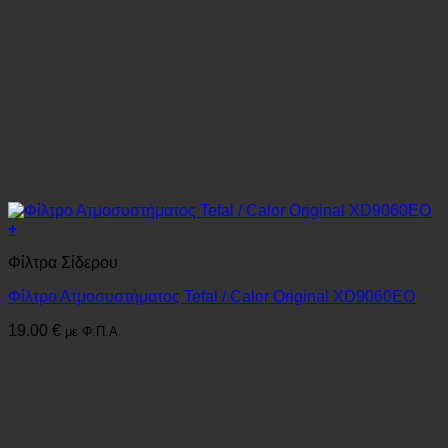
+
Φίλτρα Σίδερου
Φίλτρο Ατμοσυστήματος Tefal / Calor Original XD9060EO
19.00
€
με Φ.Π.Α.