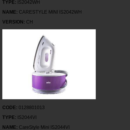
TYPE:
IS2042WH
NAME:
CARESTYLE MINI IS2042WH
VERSION:
CH
CODE:
0128801013
TYPE:
IS2044VI
NAME:
CareStyle Mini IS2044VI