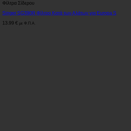
Φίλτρα Σίδερου
Singer SG390R Φίλτρο Κατά των Αλάτων για Europa S
13.99
€
με Φ.Π.Α.