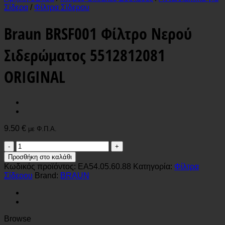
Σίδερα
/
Φίλτρα Σίδερου
Braun BRSF001 Φίλτρο Νερού
Σιδερώματος 5512812081
ORIGINAL
9.50
€
με Φ.Π.Α.
Braun
BRSF001
Προσθήκη στο καλάθι
Φίλτρο
Κωδικός προϊόντος:
EA54.05.60.88
Κατηγορία:
Φίλτρα
Νερού
Σίδερου
Brand:
BRAUN
Σιδερώματος
5512812081
ORIGINAL
ποσότητα
Browse