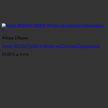
+
Φίλτρα Σίδερου
Simac 8010547280874 Φίλτρο για Σύστημα Σιδερώματος
25.00
€
με Φ.Π.Α.