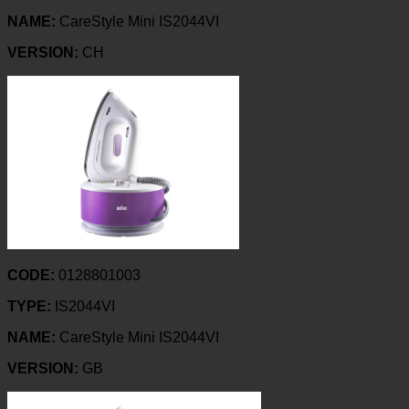
NAME:
CareStyle Mini IS2044VI
VERSION:
CH
CODE:
0128801003
TYPE:
IS2044VI
NAME:
CareStyle Mini IS2044VI
VERSION:
GB