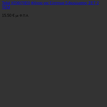
Tefal XD9070E0 Φίλτρο για Σύστημα Σιδερώματος ΣΕΤ 2
ΤΕΜ
15.50
€
με Φ.Π.Α.