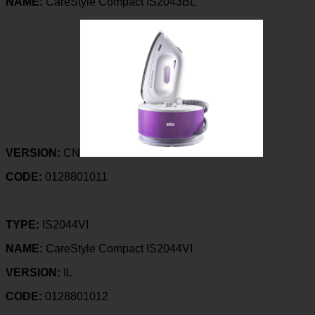
NAME:
CareStyle Compact IS2043BL
VERSION:
CN
CODE:
0128801011
TYPE:
IS2044VI
NAME:
CareStyle Compact IS2044VI
VERSION:
IL
CODE:
0128801012