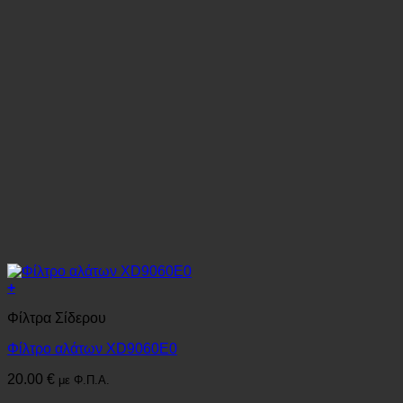
+
Φίλτρα Σίδερου
Φίλτρο αλάτων XD9060E0
20.00
€
με Φ.Π.Α.