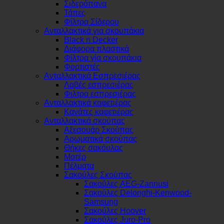
Σιδερόπανα
Τάπες
Φίλτρα Σίδερου
Ανταλλακτικά για σκουπάκια
Black n Decker
Διάφορα πλαστικά
Φίλτρα γία σκουπάκια
Φορτιστές
Ανταλλακτικά Εσπρεσιέρας
Λαβές εσπρεσιέρας
Φιλτρα εσπρεσιέρας
Ανταλλακτικά καφετιέρας
Κανάτες καφετιέρας
Ανταλλακτικά σκούπας
Αξεσουάρ Σκούπας
Αρωματικά σκούπας
Θήκες σακόυλας
Μοτέρ
Πέλματα
Σακούλες Σκούπας
Σακούλες AEG-Zannusi
Σακούλες Delonghi-Kenwood-
Samsung
Σακούλες Hoover
Σακούλες Juro-Pro