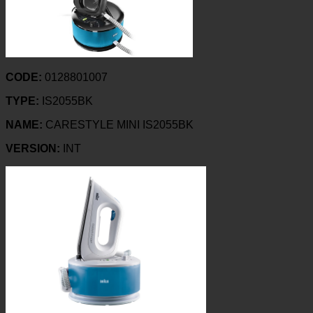
CODE:
0128801007
TYPE:
IS2055BK
NAME:
CARESTYLE MINI IS2055BK
VERSION:
INT