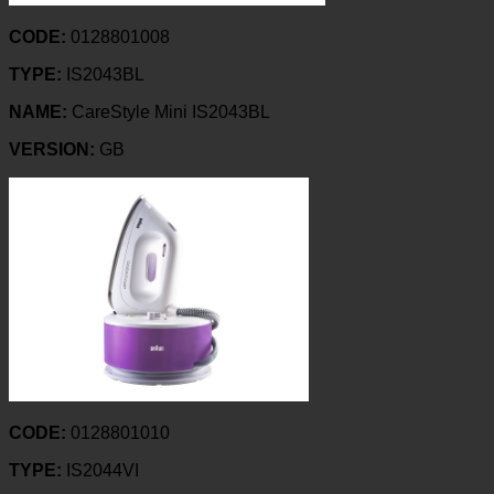
CODE:
0128801008
TYPE:
IS2043BL
NAME:
CareStyle Mini IS2043BL
VERSION:
GB
CODE:
0128801010
TYPE:
IS2044VI