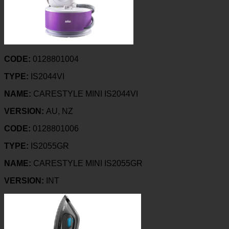
CODE:
0128801004
TYPE:
IS2044VI
NAME:
CARESTYLE MINI IS2044VI
VERSION:
AU, NZ
CODE:
0128801006
TYPE:
IS2055GR
NAME:
CARESTYLE MINI IS2055GR
VERSION:
INT