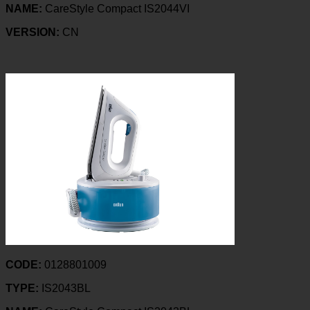
NAME:
CareStyle Compact IS2044VI
VERSION:
CN
CODE:
0128801009
TYPE:
IS2043BL