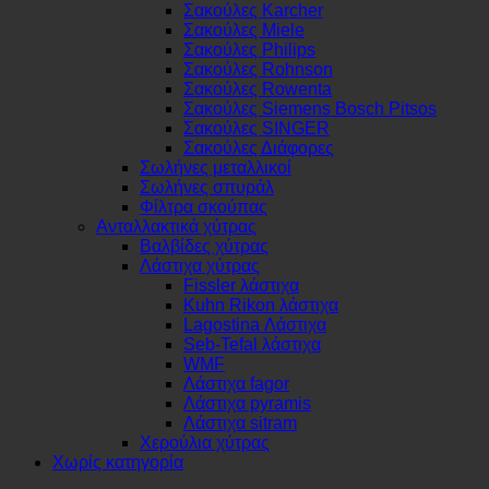
Σακούλες Karcher
Σακούλες Miele
Σακούλες Philips
Σακούλες Rohnson
Σακούλες Rowenta
Σακούλες Siemens Bosch Pitsos
Σακούλες SINGER
Σακούλες Διάφορες
Σωλήνες μεταλλικοί
Σωλήνες σπυράλ
Φίλτρα σκούπας
Ανταλλακτικά χύτρας
Βαλβίδες χύτρας
Λάστιχα χύτρας
Fissler λάστιχα
Kuhn Rikon λάστιχα
Lagostina Λάστιχα
Seb-Tefal λάστιχα
WMF
Λάστιχα fagor
Λάστιχα pyramis
Λάστιχα sitram
Χερούλια χύτρας
Χωρίς κατηγορία