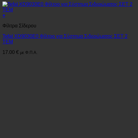
+
Φίλτρα Σίδερου
Tefal XD9030E0 Φίλτρο για Σύστημα Σιδερώματος ΣΕΤ 2
ΤΕΜ
17.00
€
με Φ.Π.Α.