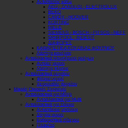
Αντιστάσεις κάτω
AEG - ZANNUSI - ELECTROLUX
BEKO
CANDY - HOOVER
KORTING
MIELE
SIEMENS - BOSCH - PITSOS - NEFF
WHIRPOOL - INDESIT
ΔΙΑΦΟΡΕΣ
ΚΑΘΑΡΙΣΤΙΚΑ ΚΟΥΖΙΝΑΣ ΦΟΥΡΝΟΥ
Λάστιχα κουζινας
Ανταλλακτικά πλυντήριού ρούχων
Αντλίες νερού
Λάστιχα πόρτας
Ανταλλακτικά ψυγείου
Φίλτρα νερού
Χειρολαβές ψυγείου
Μικρές Οικιακές Συσκευές
Ανταλλακτικά για Μίξερ
Ανταλλακτικά για Multi
Ανταλλακτικά για Σίδερα
Αντιστάσεις μπόιλερ
Δοχεία νερού
Καθαριστικά σίδερου
Πλακέτες