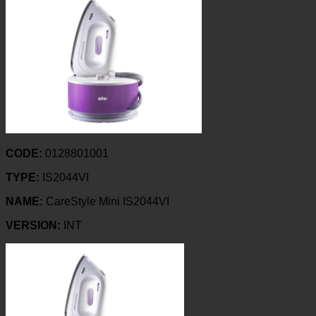
CODE:
0128801001
TYPE:
IS2044VI
NAME:
CareStyle Mini IS2044VI
VERSION:
INT