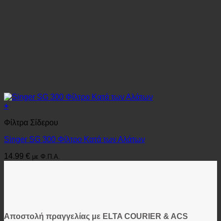
+
Φίλτρα Σίδερου
Singer SG 300 Φίλτρο Κατά των Αλάτων
14.99
€
με Φ.Π.Α.
Αποστολή πραγγελίας με ELTA COURIER & ACS