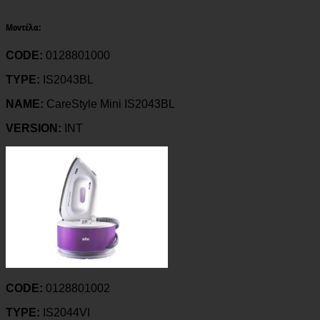
Μοντέλα
:
CODE:
0128801000
TYPE:
IS2043BL
NAME:
CareStyle Mini IS2043BL
VERSION:
INT
CODE:
0128801002
TYPE:
IS2044VI