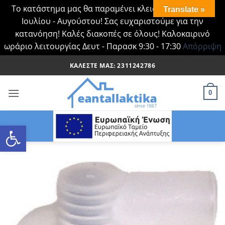
Το κατάστημα μας θα παραμένει κλειστό Τα Σάββατα
Translate »
Ιουλίου - Αυγούστου! Σας ευχαριστούμε για την
κατανόηση! Καλές διακοπές σε όλους! Καλοκαιρινό
ωράριο λειτουργίας Δευτ - Παρασκ 9:30 - 17:30
Απόρριψη
Μετάβαση
ΚΑΛΈΣΤΕ ΜΑΣ: 2311242786
στο
περιεχόμενο
0
Ανοίξτε τη γραμμή εργαλείων