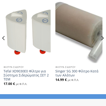
ΦΊΛΤΡΑ ΣΊΔΕΡΟΥ
ΦΊΛΤΡΑ ΣΊΔΕΡΟΥ
Tefal XD9030E0 Φίλτρο για
Singer SG 300 Φίλτρο Κατά
Σύστημα Σιδερώματος ΣΕΤ 2
των Αλάτων
ΤΕΜ
14.99
€
με Φ.Π.Α.
17.00
€
με Φ.Π.Α.