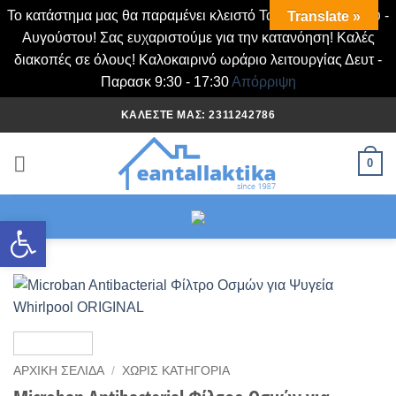
Το κατάστημα μας θα παραμένει κλειστό Τα Σάββατα Ιουλίου -
Translate »
Αυγούστου! Σας ευχαριστούμε για την κατανόηση! Καλές
διακοπές σε όλους! Καλοκαιρινό ωράριο λειτουργίας Δευτ -
Παρασκ 9:30 - 17:30
Απόρριψη
Μετάβαση
ΚΑΛΈΣΤΕ ΜΑΣ: 2311242786
στο
περιεχόμενο
0
Ανοίξτε τη γραμμή εργαλείων
ΑΡΧΙΚΉ ΣΕΛΊΔΑ
/
ΧΩΡΊΣ ΚΑΤΗΓΟΡΊΑ