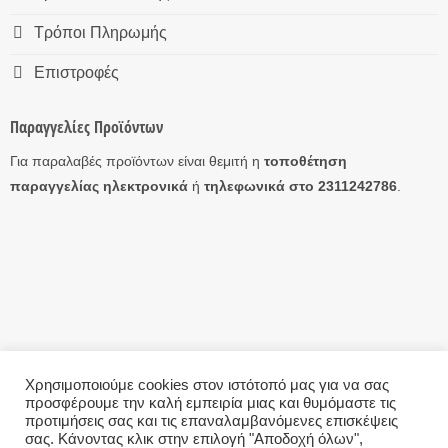
Τρόποι Πληρωμής
Επιστροφές
Παραγγελίες Προϊόντων
Για παραλαβές προϊόντων είναι θεμιτή η
τοποθέτηση
παραγγελίας ηλεκτρονικά
ή
τηλεφωνικά στο 2311242786
.
Χρησιμοποιούμε cookies στον ιστότοπό μας για να σας
προσφέρουμε την καλή εμπειρία μιας και θυμόμαστε τις
Η ΕΤΑΙΡΊΑ
ΤΡΌΠΟΙ ΑΠΟΣΤΟΛΉΣ
ΤΡΌΠΟΙ ΠΛΗΡΩΜΉΣ
ΕΠΙΣΤΡΟΦΈΣ
ΕΠΙΚΟΙΝΩΝΊΑ
ΌΡΟΙ ΧΡΉΣΗΣ – GDPR
προτιμήσεις σας και τις επαναλαμβανόμενες επισκέψεις
σας. Κάνοντας κλικ στην επιλογή "Αποδοχή όλων",