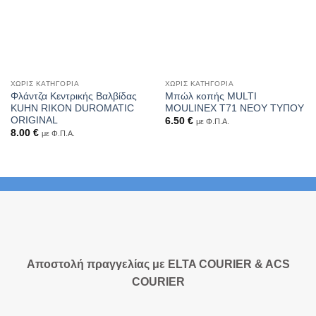
ΧΩΡΊΣ ΚΑΤΗΓΟΡΊΑ
ΧΩΡΊΣ ΚΑΤΗΓΟΡΊΑ
Φλάντζα Κεντρικής Βαλβίδας
Μπώλ κοπής MULTI
KUHN RIKON DUROMATIC
MOULINEX Τ71 ΝΕΟΥ ΤΥΠΟΥ
ORIGINAL
6.50
€
με Φ.Π.Α.
8.00
€
με Φ.Π.Α.
Αποστολή πραγγελίας με ELTA COURIER & ACS
COURIER