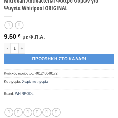
Microban Antibacterial Φίλτρο Οσμών για
Ψυγεία Whirlpool ORIGINAL
9.50
€
με Φ.Π.Α.
Microban Antibacterial Φίλτρο Οσμών για Ψυγεία Whirlpool O
ΠΡΟΣΘΉΚΗ ΣΤΟ ΚΑΛΆΘΙ
Κωδικός προϊόντος:
481248048172
Κατηγορία:
Χωρίς κατηγορία
Brand:
WHIRPOOL