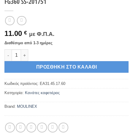
FG360 SS-201751
11.00
€
με Φ.Π.Α.
Διαθέσιμο από 1-3 ημέρες
Κανάτα καφετιέρας γαλλικού καφέ MOULINEX FG360 SS-20175
ΠΡΟΣΘΉΚΗ ΣΤΟ ΚΑΛΆΘΙ
Κωδικός προϊόντος:
ΕΑ31.45.17.60
Κατηγορία:
Κανάτες καφετιέρας
Brand:
MOULINEX