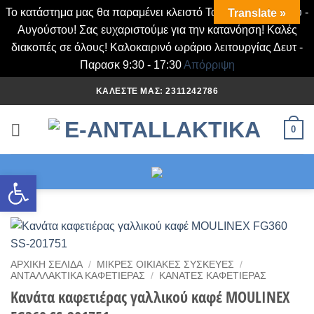
Το κατάστημα μας θα παραμένει κλειστό Τα Σάββατα Ιουλίου -
Translate »
Αυγούστου! Σας ευχαριστούμε για την κατανόηση! Καλές
διακοπές σε όλους! Καλοκαιρινό ωράριο λειτουργίας Δευτ -
Παρασκ 9:30 - 17:30
Απόρριψη
Μετάβαση
ΚΑΛΈΣΤΕ ΜΑΣ: 2311242786
στο
περιεχόμενο
0
Ανοίξτε τη γραμμή εργαλείων
ΑΡΧΙΚΉ ΣΕΛΊΔΑ
/
ΜΙΚΡΈΣ ΟΙΚΙΑΚΈΣ ΣΥΣΚΕΥΈΣ
/
ΑΝΤΑΛΛΑΚΤΙΚΆ ΚΑΦΕΤΙΈΡΑΣ
/
ΚΑΝΆΤΕΣ ΚΑΦΕΤΙΈΡΑΣ
Κανάτα καφετιέρας γαλλικού καφέ MOULINEX