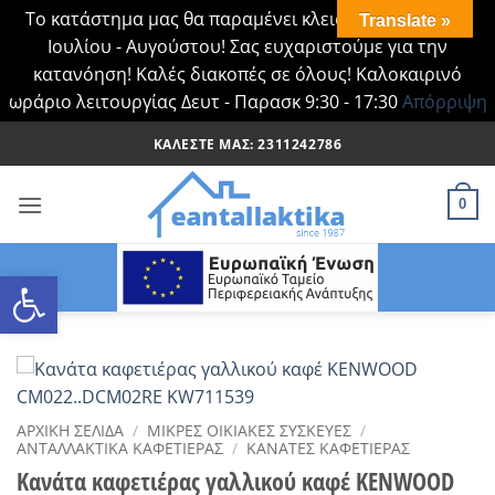
Το κατάστημα μας θα παραμένει κλειστό Τα Σάββατα
Translate »
Ιουλίου - Αυγούστου! Σας ευχαριστούμε για την
κατανόηση! Καλές διακοπές σε όλους! Καλοκαιρινό
ωράριο λειτουργίας Δευτ - Παρασκ 9:30 - 17:30
Απόρριψη
Μετάβαση
ΚΑΛΈΣΤΕ ΜΑΣ: 2311242786
στο
περιεχόμενο
0
Ανοίξτε τη γραμμή εργαλείων
ΑΡΧΙΚΉ ΣΕΛΊΔΑ
/
ΜΙΚΡΈΣ ΟΙΚΙΑΚΈΣ ΣΥΣΚΕΥΈΣ
/
ΑΝΤΑΛΛΑΚΤΙΚΆ ΚΑΦΕΤΙΈΡΑΣ
/
ΚΑΝΆΤΕΣ ΚΑΦΕΤΙΈΡΑΣ
Κανάτα καφετιέρας γαλλικού καφέ KENWOOD