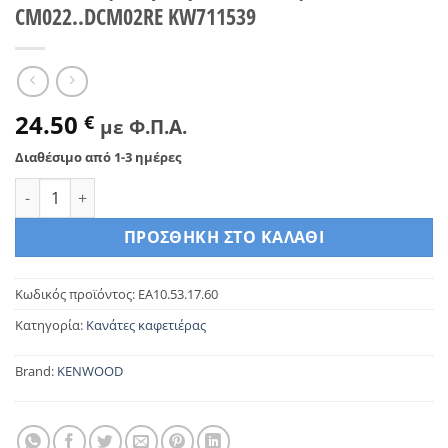
CM022..DCM02RE KW711539
24.50
€
με Φ.Π.Α.
Διαθέσιμο από 1-3 ημέρες
Κανάτα καφετιέρας γαλλικού καφέ KENWOOD CM022..DCM0
ΠΡΟΣΘΉΚΗ ΣΤΟ ΚΑΛΆΘΙ
Κωδικός προϊόντος:
EA10.53.17.60
Κατηγορία:
Κανάτες καφετιέρας
Brand:
KENWOOD