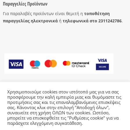
Παραγγελίες Προϊόντων
Για παραλαβές προϊόντων είναι θεμιτή η
τοποθέτηση
παραγγελίας ηλεκτρονικά
ή
τηλεφωνικά στο 2311242786
.
Χρησιμοποιούμε cookies στον ιστότοπό μας για να σας
προσφέρουμε την καλή εμπειρία μιας και θυμόμαστε τις
Η ΕΤΑΙΡΊΑ
ΤΡΌΠΟΙ ΑΠΟΣΤΟΛΉΣ
ΤΡΌΠΟΙ ΠΛΗΡΩΜΉΣ
ΕΠΙΣΤΡΟΦΈΣ
ΕΠΙΚΟΙΝΩΝΊΑ
ΌΡΟΙ ΧΡΉΣΗΣ – GDPR
προτιμήσεις σας και τις επαναλαμβανόμενες επισκέψεις
σας. Κάνοντας κλικ στην επιλογή "Αποδοχή όλων",
Copyright 2026 ©
eAntallaktika.gr
This site uses cookies to offer you a better browsing
συναινείτε στη χρήση ΟΛΩΝ των cookies. Ωστόσο,
μπορείτε να επισκεφθείτε τις "Ρυθμίσεις cookie" για να
experience. By browsing this website, you agree to our
παράσχετε ελεγχόμενη συγκατάθεση.
use of cookies.