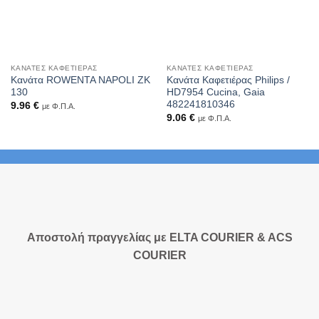
ΚΑΝΆΤΕΣ ΚΑΦΕΤΙΈΡΑΣ
ΚΑΝΆΤΕΣ ΚΑΦΕΤΙΈΡΑΣ
Κανάτα ROWENTA NAPOLI ZK
Κανάτα Καφετιέρας Philips /
130
HD7954 Cucina, Gaia
482241810346
9.96
€
με Φ.Π.Α.
9.06
€
με Φ.Π.Α.
Αποστολή πραγγελίας με ELTA COURIER & ACS
COURIER