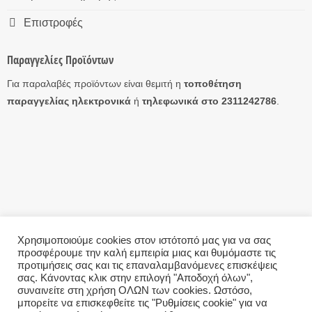
Επιστροφές
Παραγγελίες Προϊόντων
Για παραλαβές προϊόντων είναι θεμιτή η
τοποθέτηση
παραγγελίας ηλεκτρονικά
ή
τηλεφωνικά στο 2311242786
.
Χρησιμοποιούμε cookies στον ιστότοπό μας για να σας
προσφέρουμε την καλή εμπειρία μιας και θυμόμαστε τις
Η ΕΤΑΙΡΊΑ
ΤΡΌΠΟΙ ΑΠΟΣΤΟΛΉΣ
ΤΡΌΠΟΙ ΠΛΗΡΩΜΉΣ
ΕΠΙΣΤΡΟΦΈΣ
ΕΠΙΚΟΙΝΩΝΊΑ
ΌΡΟΙ ΧΡΉΣΗΣ – GDPR
προτιμήσεις σας και τις επαναλαμβανόμενες επισκέψεις
σας. Κάνοντας κλικ στην επιλογή "Αποδοχή όλων",
Copyright 2026 ©
eAntallaktika.gr
This site uses cookies to offer you a better browsing
συναινείτε στη χρήση ΟΛΩΝ των cookies. Ωστόσο,
μπορείτε να επισκεφθείτε τις "Ρυθμίσεις cookie" για να
experience. By browsing this website, you agree to our use