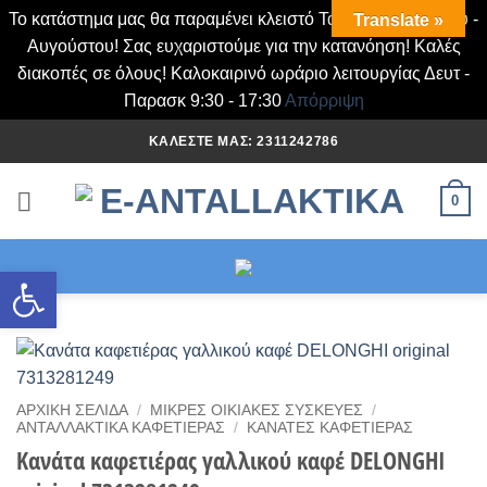
Το κατάστημα μας θα παραμένει κλειστό Τα Σάββατα Ιουλίου -
Translate »
Αυγούστου! Σας ευχαριστούμε για την κατανόηση! Καλές
διακοπές σε όλους! Καλοκαιρινό ωράριο λειτουργίας Δευτ -
Παρασκ 9:30 - 17:30
Απόρριψη
Μετάβαση
ΚΑΛΈΣΤΕ ΜΑΣ: 2311242786
στο
περιεχόμενο
0
Ανοίξτε τη γραμμή εργαλείων
ΑΡΧΙΚΉ ΣΕΛΊΔΑ
/
ΜΙΚΡΈΣ ΟΙΚΙΑΚΈΣ ΣΥΣΚΕΥΈΣ
/
ΑΝΤΑΛΛΑΚΤΙΚΆ ΚΑΦΕΤΙΈΡΑΣ
/
ΚΑΝΆΤΕΣ ΚΑΦΕΤΙΈΡΑΣ
Κανάτα καφετιέρας γαλλικού καφέ DELONGHI