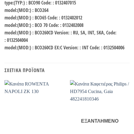
type:(TYP:) : BCO90 Code: : 0132407015
model:(MOD:) : BCO264
model:(MOD:) : BCO65 Code: : 0132402012
model:(MOD:) : BCO 70 Code: : 0132402008
model:(MOD:) : BCO260CD Version: : RU, SA, INT, SKA, Code:
: 0132504004
model:(MOD:) : BCO260CD EX:C Version: : INT Code: : 0132504006
ΣΧΕΤΙΚΆ ΠΡΟΪΌΝΤΑ
ΕΞΑΝΤΛΗΜΈΝΟ