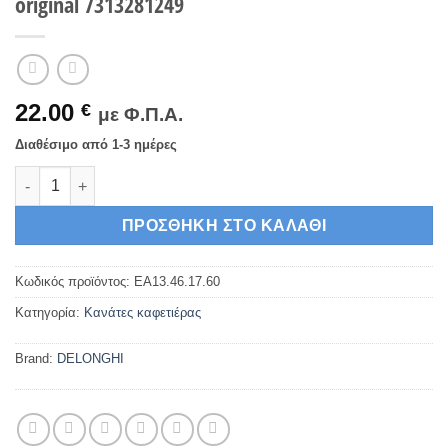
original 7313281249
22.00
€
με Φ.Π.Α.
Διαθέσιμο από 1-3 ημέρες
Κανάτα καφετιέρας γαλλικού καφέ DELONGHI original 7313281
ΠΡΟΣΘΉΚΗ ΣΤΟ ΚΑΛΆΘΙ
Κωδικός προϊόντος:
EA13.46.17.60
Κατηγορία:
Κανάτες καφετιέρας
Brand:
DELONGHI