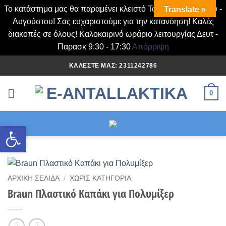
Το κατάστημα μας θα παραμένει κλειστό Τα Σάββατα Ιουλίου -
Translate »
Αυγούστου! Σας ευχαριστούμε για την κατανόηση! Καλές
διακοπές σε όλους! Καλοκαιρινό ωράριο λειτουργίας Δευτ -
Παρασκ 9:30 - 17:30
Απόρριψη
Μετάβαση
ΚΑΛΈΣΤΕ ΜΑΣ: 2311242786
στο
περιεχόμενο
0
Ανοίξτε τη γραμμή εργαλείων
ΑΡΧΙΚΉ ΣΕΛΊΔΑ
/
ΧΩΡΊΣ ΚΑΤΗΓΟΡΊΑ
Braun Πλαστικό Καπάκι για Πολυμίξερ