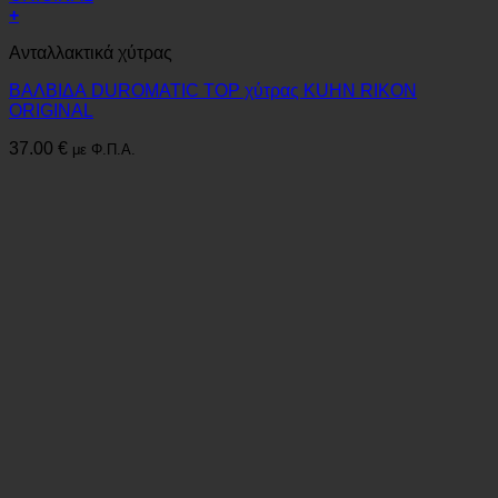
+
Ανταλλακτικά χύτρας
ΒΑΛΒΙΔΑ DUROMATIC TOP χύτρας KUHN RIKON
ORIGINAL
37.00
€
με Φ.Π.Α.