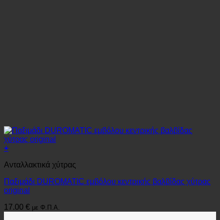
+
Ανταλλακτικά χύτρας
Παξιμάδι DUROMATIC εμβόλου κεντρικής βαλβίδας χύτρας
original
17.00
€
με Φ.Π.Α.