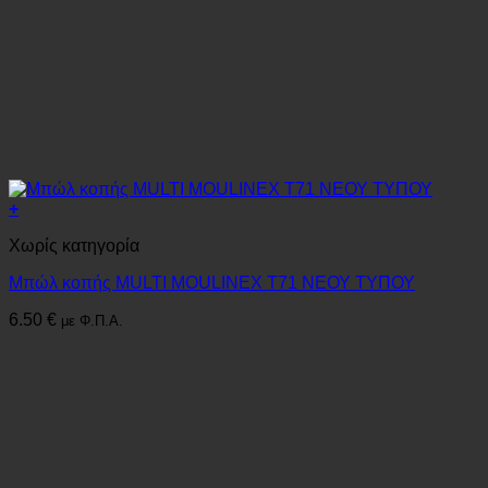
+
Χωρίς κατηγορία
Μπώλ κοπής MULTI MOULINEX Τ71 ΝΕΟΥ ΤΥΠΟΥ
6.50
€
με Φ.Π.Α.