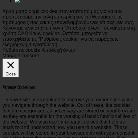
Χρησιμοποιούμε cookies στον ιστότοπό μας για να σας
προσφέρουμε την καλή εμπειρία μιας και θυμόμαστε τις
προτιμήσεις σας και τις επαναλαμβανόμενες επισκέψεις σας.
Κάνοντας κλικ στην επιλογή "Αποδοχή όλων", συναινείτε στη
χρήση ΟΛΩΝ των cookies. Ωστόσο, μπορείτε να
επισκεφθείτε τις "Ρυθμίσεις cookie" για να παράσχετε
ελεγχόμενη συγκατάθεση.
Ρυθμίσεις cookie
Αποδοχή όλων
Manage consent
Close
Privacy Overview
This website uses cookies to improve your experience while
you navigate through the website. Out of these, the cookies
that are categorized as necessary are stored on your browser
as they are essential for the working of basic functionalities of
the website. We also use third-party cookies that help us
analyze and understand how you use this website. These
cookies will be stored in your browser only with your consent.