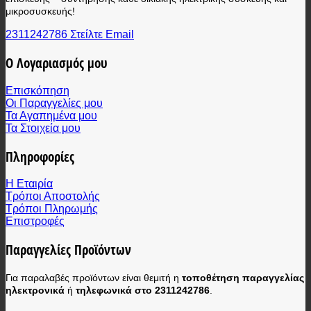
μικροσυσκευής!
2311242786
Στείλτε Email
Ο Λογαριασμός μου
Επισκόπηση
Οι Παραγγελίες μου
Τα Αγαπημένα μου
Τα Στοιχεία μου
Πληροφορίες
Η Εταιρία
Τρόποι Αποστολής
Τρόποι Πληρωμής
Επιστροφές
Παραγγελίες Προϊόντων
Για παραλαβές προϊόντων είναι θεμιτή η
τοποθέτηση παραγγελίας
ηλεκτρονικά
ή
τηλεφωνικά στο 2311242786
.