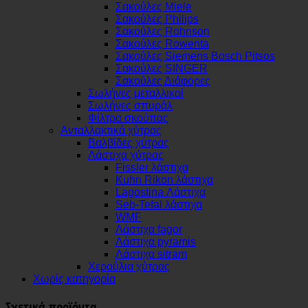
Σακούλες Miele
Σακούλες Philips
Σακούλες Rohnson
Σακούλες Rowenta
Σακούλες Siemens Bosch Pitsos
Σακούλες SINGER
Σακούλες Διάφορες
Σωλήνες μεταλλικοί
Σωλήνες σπυράλ
Φίλτρα σκούπας
Ανταλλακτικά χύτρας
Βαλβίδες χύτρας
Λάστιχα χύτρας
Fissler λάστιχα
Kuhn Rikon λάστιχα
Lagostina Λάστιχα
Seb-Tefal λάστιχα
WMF
Λάστιχα fagor
Λάστιχα pyramis
Λάστιχα sitram
Χερούλια χύτρας
Χωρίς κατηγορία
Σχετικά προϊόντα