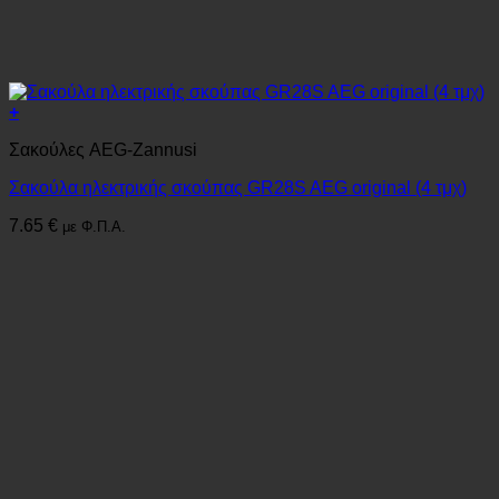
+
Σακούλες AEG-Zannusi
Σακούλα ηλεκτρικής σκούπας GR28S AEG original (4 τμχ)
7.65
€
με Φ.Π.Α.