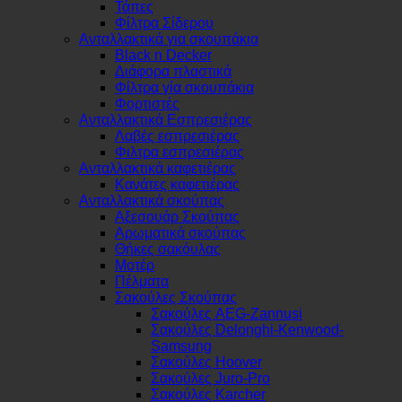
Τάπες
Φίλτρα Σίδερου
Ανταλλακτικά για σκουπάκια
Black n Decker
Διάφορα πλαστικά
Φίλτρα γία σκουπάκια
Φορτιστές
Ανταλλακτικά Εσπρεσιέρας
Λαβές εσπρεσιέρας
Φιλτρα εσπρεσιέρας
Ανταλλακτικά καφετιέρας
Κανάτες καφετιέρας
Ανταλλακτικά σκούπας
Αξεσουάρ Σκούπας
Αρωματικά σκούπας
Θήκες σακόυλας
Μοτέρ
Πέλματα
Σακούλες Σκούπας
Σακούλες AEG-Zannusi
Σακούλες Delonghi-Kenwood-
Samsung
Σακούλες Hoover
Σακούλες Juro-Pro
Σακούλες Karcher