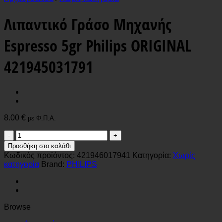
Λιπαντικό Γράσο Μηχανής
Espresso 5gr Philips ORIGINAL
421945031791
8.00
€
με Φ.Π.Α.
Λιπαντικό
Γράσο
Προσθήκη στο καλάθι
Μηχανής
Κωδικός προϊόντος:
421946017941
Κατηγορία:
Χωρίς
Espresso
κατηγορία
Brand:
PHILIPS
5gr
Philips
ORIGINAL
421945031791
ποσότητα
Browse