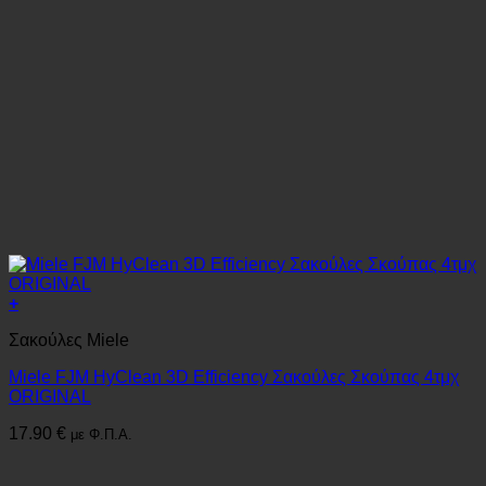
+
Σακούλες Miele
Miele FJM HyClean 3D Efficiency Σακούλες Σκούπας 4τμχ
ORIGINAL
17.90
€
με Φ.Π.Α.