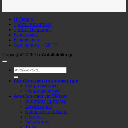
Η Εταιρία
Τρόποι Αποστολής
Τρόποι Πληρωμής
Επιστροφές
Επικοινωνία
Όροι χρήσης – GDPR
Copyright 2026 ©
eAntallaktika.gr
Αναζήτηση
για:
Ανταλλακτικά απορροφητήρα
Φίλτρα άνθρακα
Φίλτρα μεταλλικά
Ανταλλακτικά για Σίδερα
Αντιστάσεις μπόιλερ
Δοχεία νερού
Καθαριστικά σίδερου
Πλακέτες
Σιδερόπανα
Τάπες