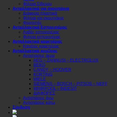
Φίλτρα Σίδερου
Ανταλλακτικά για σκουπάκια
Διάφορα πλαστικά
Φίλτρα γία σκουπάκια
Φορτιστές
Ανταλλακτικά Εσπρεσιέρας
Λαβές εσπρεσιέρας
Φιλτρα εσπρεσιέρας
Ανταλλακτικά καφετιέρας
Κανάτες καφετιέρας
Ανταλλακτικά κουζίνας
Αντιστασεις άερα
AEG – ZANNUSI – ELECTROLUX
BEKO
CANDY – HOOVER
KORTING
MIELE
SIEMENS – BOSCH – PITSOS – NEFF
WHIRPOOL – INDESIT
ΔΙΑΦΟΡΕΣ
Αντιστάσεις άνω
Αντιστάσεις κάτω
Σύνδεση