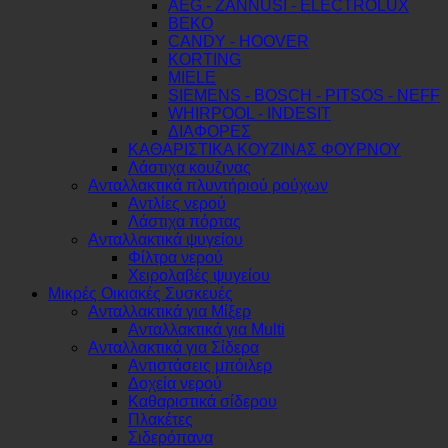
AEG - ZANNUSI - ELECTROLUX
BEKO
CANDY - HOOVER
KORTING
MIELE
SIEMENS - BOSCH - PITSOS - NEFF
WHIRPOOL - INDESIT
ΔΙΑΦΟΡΕΣ
ΚΑΘΑΡΙΣΤΙΚΑ ΚΟΥΖΙΝΑΣ ΦΟΥΡΝΟΥ
Λάστιχα κουζινας
Ανταλλακτικά πλυντήριού ρούχων
Αντλίες νερού
Λάστιχα πόρτας
Ανταλλακτικά ψυγείου
Φίλτρα νερού
Χειρολαβές ψυγείου
Μικρές Οικιακές Συσκευές
Ανταλλακτικά για Μίξερ
Ανταλλακτικά για Multi
Ανταλλακτικά για Σίδερα
Αντιστάσεις μπόιλερ
Δοχεία νερού
Καθαριστικά σίδερου
Πλακέτες
Σιδερόπανα