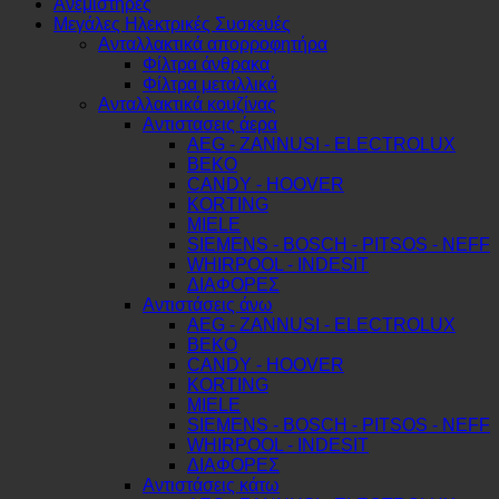
Ανεμιστήρες
Μεγάλες Ηλεκτρικές Συσκευές
Ανταλλακτικά απορροφητήρα
Φίλτρα άνθρακα
Φίλτρα μεταλλικά
Ανταλλακτικά κουζίνας
Αντιστασεις άερα
AEG - ZANNUSI - ELECTROLUX
BEKO
CANDY - HOOVER
KORTING
MIELE
SIEMENS - BOSCH - PITSOS - NEFF
WHIRPOOL - INDESIT
ΔΙΑΦΟΡΕΣ
Αντιστάσεις άνω
AEG - ZANNUSI - ELECTROLUX
BEKO
CANDY - HOOVER
KORTING
MIELE
SIEMENS - BOSCH - PITSOS - NEFF
WHIRPOOL - INDESIT
ΔΙΑΦΟΡΕΣ
Αντιστάσεις κάτω