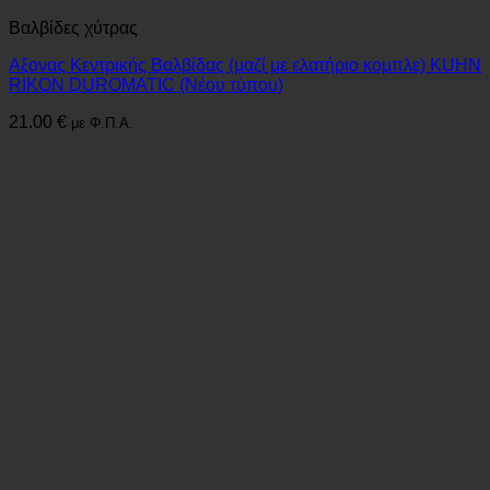
Βαλβίδες χύτρας
Αξονας Κεντρικής Βαλβίδας (μαζί με ελατήριο κομπλε) KUHN
RIKON DUROMATIC (Νέου τύπου)
21.00
€
με Φ.Π.Α.