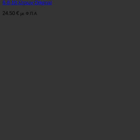
6-8-10 λίτρων Original
24.50
€
με Φ.Π.Α.