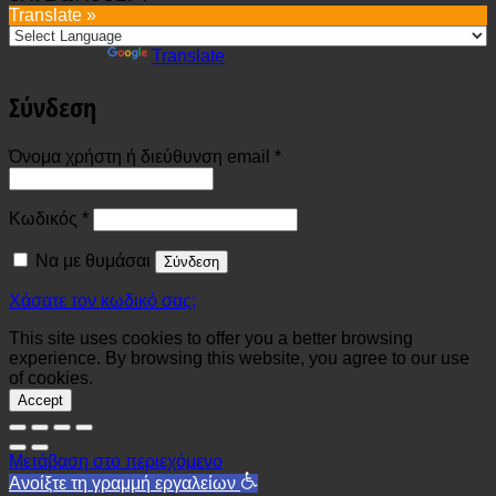
Translate »
Powered by
Translate
Σύνδεση
Απαιτείται
Όνομα χρήστη ή διεύθυνση email
*
Απαιτείται
Κωδικός
*
Να με θυμάσαι
Σύνδεση
Χάσατε τον κωδικό σας;
This site uses cookies to offer you a better browsing
experience. By browsing this website, you agree to our use
of cookies.
Accept
Μετάβαση στο περιεχόμενο
Ανοίξτε τη γραμμή εργαλείων