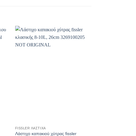
+
+
FISSLER ΛΆΣΤΙΧΑ
ΑΝΤΑΛΛΑΚΤΙΚΆ ΧΎΤΡΑ
Λάστιχο καπακιού χύτρας fissler
ΒΑΛΒΙΔΑ DUROMATI