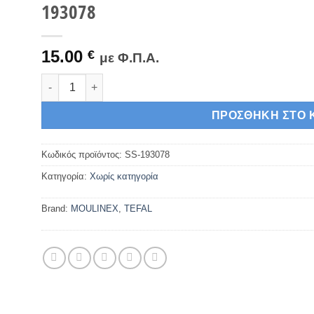
193078
15.00
€
με Φ.Π.Α.
Moulinex Εξάρτημα Τριψίματος για Κόφτη Λαχανικών SS
ΠΡΟΣΘΉΚΗ ΣΤΟ 
Κωδικός προϊόντος:
SS-193078
Κατηγορία:
Χωρίς κατηγορία
Brand:
MOULINEX
,
TEFAL