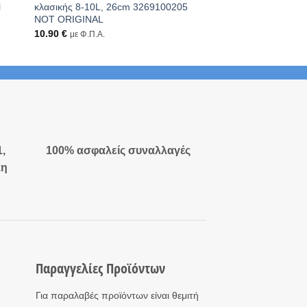
l
κλασικής 8-10L, 26cm 3269100205
KUHN RIKON ORIG
NOT ORIGINAL
37.00
€
με Φ.Π.Α.
10.90
€
με Φ.Π.Α.
1,
100% ασφαλείς συναλλαγές
κη
Παραγγελίες Προϊόντων
Για παραλαβές προϊόντων είναι θεμιτή