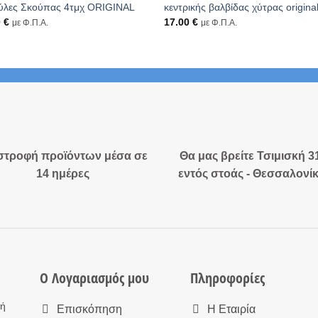
ύλες Σκούπας 4τμχ ORIGINAL
κεντρικής βαλβίδας χύτρας origina
0
€
17.00
€
με Φ.Π.Α.
με Φ.Π.Α.
στροφή προϊόντων μέσα σε
Θα μας βρείτε Τσιμισκή 3
14 ημέρες
εντός στοάς - Θεσσαλονί
Ο Λογαριασμός μου
Πληροφορίες
τή
Επισκόπηση
Η Εταιρία