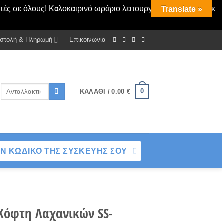
πές σε όλους! Καλοκαιρινό ωράριο λειτουργίας Δευτ - Παρασκ
Translate »
στολή & Πληρωμή
Επικοινωνία
Αναζήτηση
0
ΚΑΛΆΘΙ /
0.00
€
για:
Ν ΚΩΔΙΚΟ ΤΗΣ ΣΥΣΚΕΥΗΣ ΣΟΥ
 Κόφτη Λαχανικών SS-