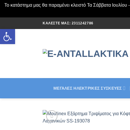
Το κατάστημα μας θα παραμένει κλειστό Τα Σάββατα Ιουλίου 
Μετάβαση
ΚΑΛΈΣΤΕ ΜΑΣ: 2311242786
στο
Ανοίξτε τη γραμμή εργαλείων
περιεχόμενο
ΜΕΓΆΛΕΣ ΗΛΕΚΤΡΙΚΈΣ ΣΥΣΚΕΥΈΣ