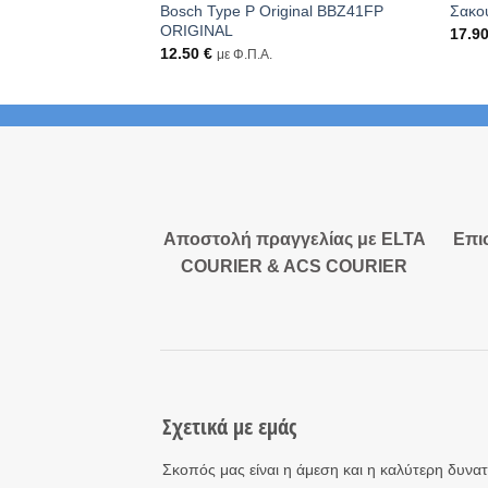
Bosch Type P Original BBZ41FP
Σακο
ORIGINAL
17.9
12.50
€
με Φ.Π.Α.
Αποστολή πραγγελίας με ELTA
Επι
COURIER & ACS COURIER
Σχετικά με εμάς
Σκοπός μας είναι η άμεση και η καλύτερη δυνα