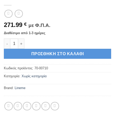
271.99
€
με Φ.Π.Α.
Διαθέσιμο από 1-3 ημέρες
Lineme Ηλεκτρική Σόμπα με Ορθοστάτη με Ισχύ 1kW 70-00710
ΠΡΟΣΘΉΚΗ ΣΤΟ ΚΑΛΆΘΙ
Κωδικός προϊόντος:
70-00710
Κατηγορία:
Χωρίς κατηγορία
Brand:
Lineme