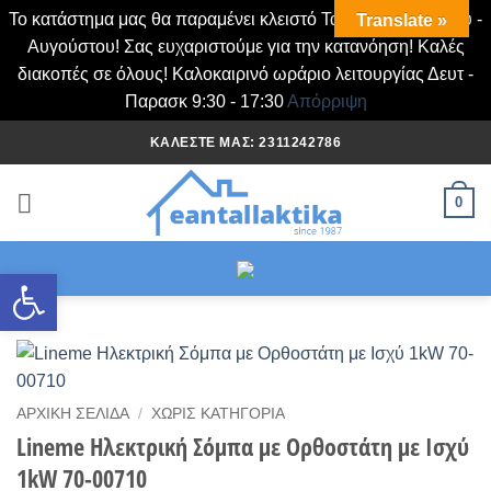
Το κατάστημα μας θα παραμένει κλειστό Τα Σάββατα Ιουλίου -
Translate »
Αυγούστου! Σας ευχαριστούμε για την κατανόηση! Καλές
διακοπές σε όλους! Καλοκαιρινό ωράριο λειτουργίας Δευτ -
Παρασκ 9:30 - 17:30
Απόρριψη
Μετάβαση
ΚΑΛΈΣΤΕ ΜΑΣ: 2311242786
στο
περιεχόμενο
0
Ανοίξτε τη γραμμή εργαλείων
ΑΡΧΙΚΉ ΣΕΛΊΔΑ
/
ΧΩΡΊΣ ΚΑΤΗΓΟΡΊΑ
Lineme Ηλεκτρική Σόμπα με Ορθοστάτη με Ισχύ
1kW 70-00710