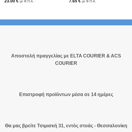
23.00
€
7.65
€
με Φ.Π.Α.
με Φ.Π.Α.
Αποστολή πραγγελίας με ELTA COURIER & ACS
COURIER
Επιστροφή προϊόντων μέσα σε 14 ημέρες
Θα μας βρείτε Τσιμισκή 31, εντός στοάς - Θεσσαλονίκη