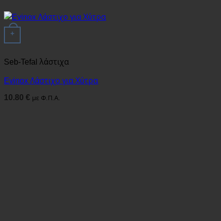
+
Seb-Tefal λάστιχα
Evinox Λάστιχο για Χύτρα
10.80
€
με Φ.Π.Α.