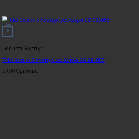
+
Seb-Tefal λάστιχα
Tefal Secure 5 Λάστιχο για Χύτρα SS-981055
10.80
€
με Φ.Π.Α.