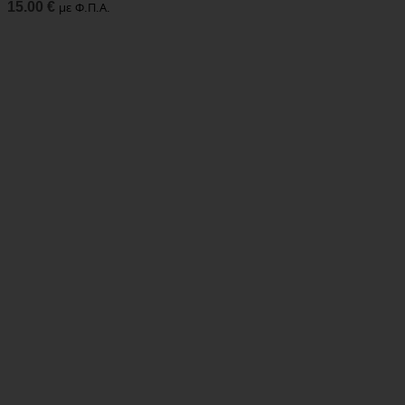
15.00
€
με Φ.Π.Α.