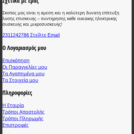
Σχετικά με εμάς
Σκοπός μας είναι η άμεση και η καλύτερη δυνατή επίτευξη
λύσης επισκευής – συντήρησης κάθε οικιακής ηλεκτρικής
συσκευής και μικροσυσκευής!
2311242786
Στείλτε Email
Ο Λογαριασμός μου
Επισκόπηση
Οι Παραγγελίες μου
Τα Αγαπημένα μου
Τα Στοιχεία μου
Πληροφορίες
Η Εταιρία
Τρόποι Αποστολής
Τρόποι Πληρωμής
Επιστροφές