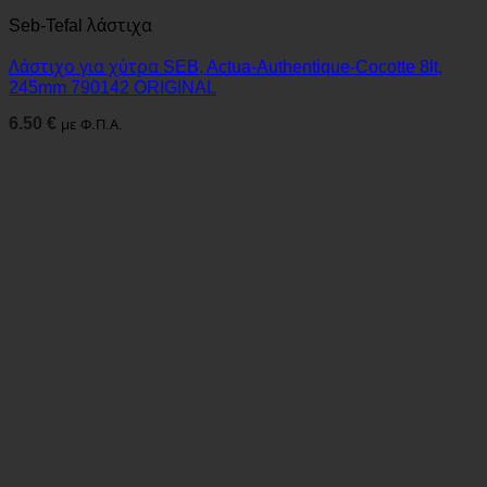
Seb-Tefal λάστιχα
Λάστιχο για χύτρα SEB, Actua-Authentique-Cocotte 8lt,
245mm 790142 ORIGINAL
6.50
€
με Φ.Π.Α.