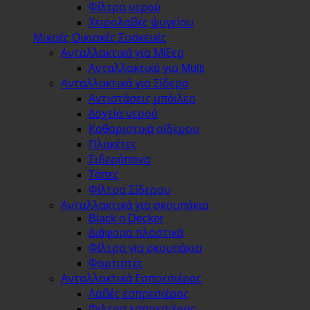
Φίλτρα νερού
Χειρολαβές ψυγείου
Μικρές Οικιακές Συσκευές
Ανταλλακτικά για Μίξερ
Ανταλλακτικά για Multi
Ανταλλακτικά για Σίδερα
Αντιστάσεις μπόιλερ
Δοχεία νερού
Καθαριστικά σίδερου
Πλακέτες
Σιδερόπανα
Τάπες
Φίλτρα Σίδερου
Ανταλλακτικά για σκουπάκια
Black n Decker
Διάφορα πλαστικά
Φίλτρα γία σκουπάκια
Φορτιστές
Ανταλλακτικά Εσπρεσιέρας
Λαβές εσπρεσιέρας
Φιλτρα εσπρεσιέρας