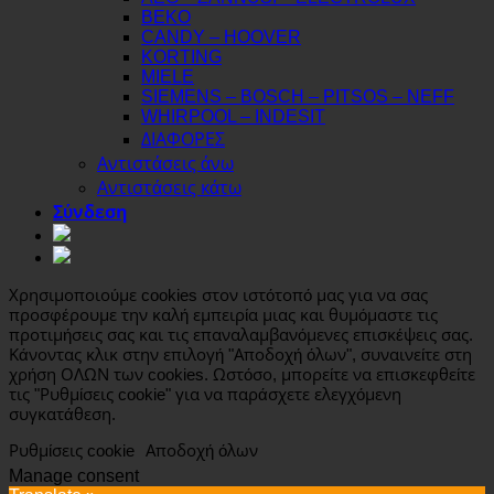
BEKO
CANDY – HOOVER
KORTING
MIELE
SIEMENS – BOSCH – PITSOS – NEFF
WHIRPOOL – INDESIT
ΔΙΑΦΟΡΕΣ
Αντιστάσεις άνω
Αντιστάσεις κάτω
Σύνδεση
Χρησιμοποιούμε cookies στον ιστότοπό μας για να σας
προσφέρουμε την καλή εμπειρία μιας και θυμόμαστε τις
προτιμήσεις σας και τις επαναλαμβανόμενες επισκέψεις σας.
Κάνοντας κλικ στην επιλογή "Αποδοχή όλων", συναινείτε στη
χρήση ΟΛΩΝ των cookies. Ωστόσο, μπορείτε να επισκεφθείτε
τις "Ρυθμίσεις cookie" για να παράσχετε ελεγχόμενη
συγκατάθεση.
Ρυθμίσεις cookie
Αποδοχή όλων
Manage consent