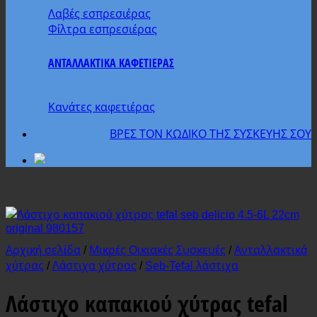
Λαβές εσπρεσιέρας
Φίλτρα εσπρεσιέρας
ΑΝΤΑΛΛΑΚΤΙΚΑ ΚΑΦΕΤΙΕΡΑΣ
Κανάτες καφετιέρας
ΒΡΕΣ ΤΟΝ ΚΩΔΙΚΟ ΤΗΣ ΣΥΣΚΕΥΗΣ ΣΟΥ
Αρχική σελίδα
/
Μικρές Οικιακές Συσκευές
/
Ανταλλακτικά
χύτρας
/
Λάστιχα χύτρας
/
Seb-Tefal λάστιχα
Λάστιχο καπακιού χύτρας tefal