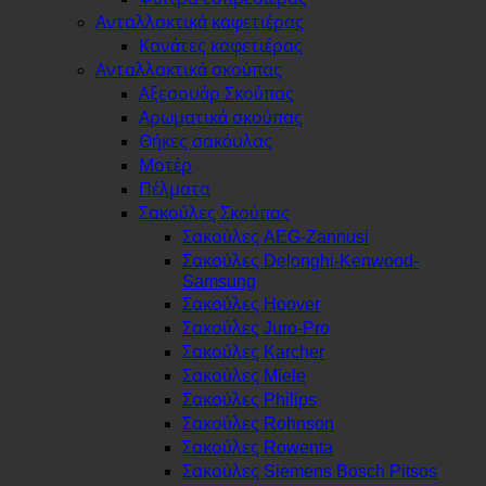
Ανταλλακτικά καφετιέρας
Κανάτες καφετιέρας
Ανταλλακτικά σκούπας
Αξεσουάρ Σκούπας
Αρωματικά σκούπας
Θήκες σακόυλας
Μοτέρ
Πέλματα
Σακούλες Σκούπας
Σακούλες AEG-Zannusi
Σακούλες Delonghi-Kenwood-
Samsung
Σακούλες Hoover
Σακούλες Juro-Pro
Σακούλες Karcher
Σακούλες Miele
Σακούλες Philips
Σακούλες Rohnson
Σακούλες Rowenta
Σακούλες Siemens Bosch Pitsos