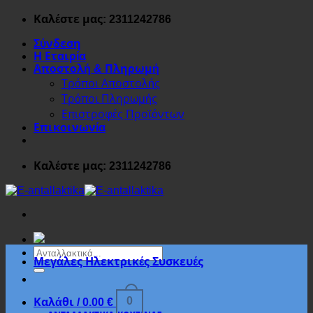
Μετάβαση
Καλέστε μας: 2311242786
στο
Σύνδεση
περιεχόμενο
Η Εταιρία
Αποστολή & Πληρωμή
Τρόποι Αποστολής
Τρόποι Πληρωμής
Επιστροφές Προϊόντων
Επικοινωνία
Καλέστε μας: 2311242786
Αναζήτηση
Μεγάλες Ηλεκτρικές Συσκευές
για:
0
Καλάθι /
0.00
€