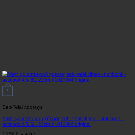
+
Seb-Tefal λάστιχα
Λάστιχο καπακιού χύτρας seb- tefal clipso – nutricook –
acticook 4.5/ 6L, 22cm X1010004 original
13.50
€
με Φ.Π.Α.