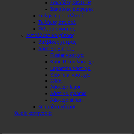
Σακούλες SINGER
Σακούλες Διάφορες
Σωλήνες μεταλλικοί
Σωλήνες σπυράλ
Φίλτρα σκούπας
Ανταλλακτικά χύτρας
Βαλβίδες χύτρας
Λάστιχα χύτρας
Fissler λάστιχα
Kuhn Rikon λάστιχα
Lagostina Λάστιχα
Seb-Tefal λάστιχα
WMF
Λάστιχα fagor
Λάστιχα pyramis
Λάστιχα sitram
Χερούλια χύτρας
Χωρίς κατηγορία