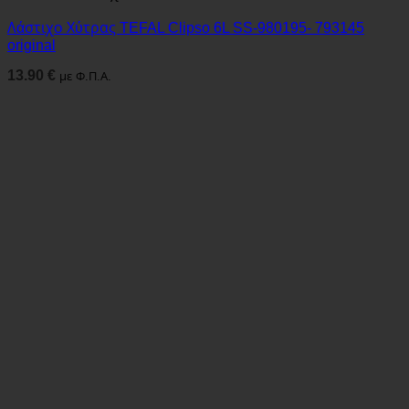
Λάστιχο Χύτρας TEFAL Clipso 6L SS-980195- 793145
original
13.90
€
με Φ.Π.Α.