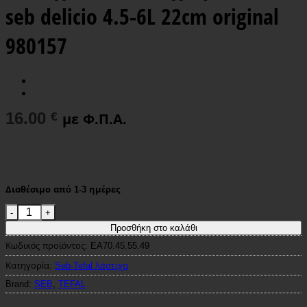
seb delicio 4.5-6L 22cm original
980157
16.00
€
με Φ.Π.Α.
Διαθέσιμο από 1-3 ημέρες
Λάστιχο καπακιού χύτρας tefal seb delicio 4.5-6L 22cm orig
Προσθήκη στο καλάθι
Κωδικός προϊόντος:
EA70.45.55.49
Κατηγορία:
Seb-Tefal λάστιχα
Brand:
SEB
,
TEFAL