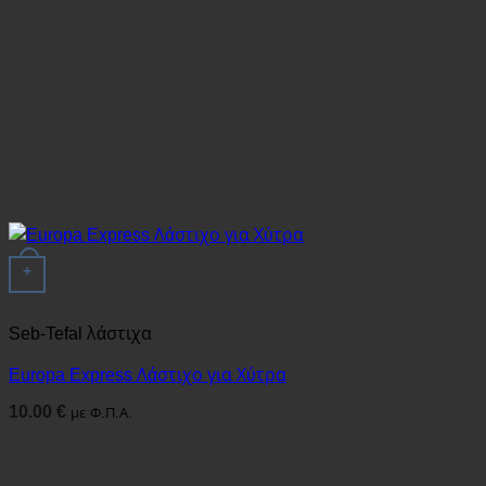
+
Seb-Tefal λάστιχα
Europa Express Λάστιχο για Χύτρα
10.00
€
με Φ.Π.Α.