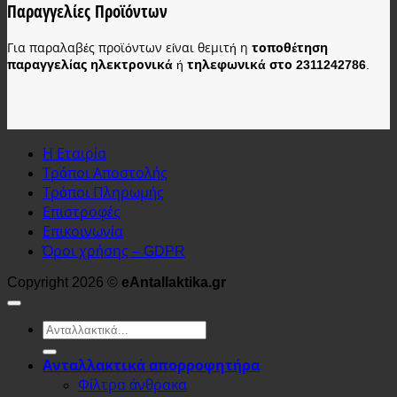
Παραγγελίες Προϊόντων
Για παραλαβές προϊόντων είναι θεμιτή η
τοποθέτηση
παραγγελίας ηλεκτρονικά
ή
τηλεφωνικά στο 2311242786
.
Η Εταιρία
Τρόποι Αποστολής
Τρόποι Πληρωμής
Επιστροφές
Επικοινωνία
Όροι χρήσης – GDPR
Copyright 2026 ©
eAntallaktika.gr
Αναζήτηση
για:
Ανταλλακτικά απορροφητήρα
Φίλτρα άνθρακα