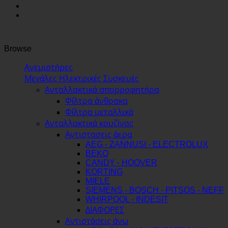
Browse
Ανεμιστήρες
Μεγάλες Ηλεκτρικές Συσκευές
Ανταλλακτικά απορροφητήρα
Φίλτρα άνθρακα
Φίλτρα μεταλλικά
Ανταλλακτικά κουζίνας
Αντιστασεις άερα
AEG - ZANNUSI - ELECTROLUX
BEKO
CANDY - HOOVER
KORTING
MIELE
SIEMENS - BOSCH - PITSOS - NEFF
WHIRPOOL - INDESIT
ΔΙΑΦΟΡΕΣ
Αντιστάσεις άνω