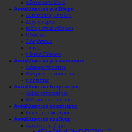
Φίλτρα μεταλλικά
Ανταλλακτικά για Σίδερα
Αντιστάσεις μπόιλερ
Δοχεία νερού
Καθαριστικά σίδερου
Πλακέτες
Σιδερόπανα
Τάπες
Φίλτρα Σίδερου
Ανταλλακτικά για σκουπάκια
Διάφορα πλαστικά
Φίλτρα γία σκουπάκια
Φορτιστές
Ανταλλακτικά Εσπρεσιέρας
Λαβές εσπρεσιέρας
Φιλτρα εσπρεσιέρας
Ανταλλακτικά καφετιέρας
Κανάτες καφετιέρας
Ανταλλακτικά κουζίνας
Αντιστασεις άερα
AEG – ZANNUSI – ELECTROLUX