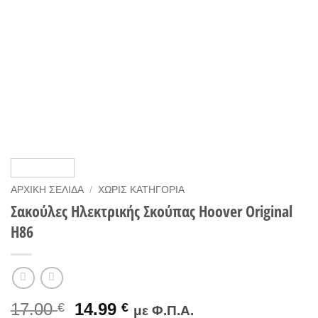
ΑΡΧΙΚΉ ΣΕΛΊΔΑ
/
ΧΩΡΊΣ ΚΑΤΗΓΟΡΊΑ
Σακούλες Ηλεκτρικής Σκούπας Hoover Original
H86
Original
Η
17.00
14.99
€
€
με Φ.Π.Α.