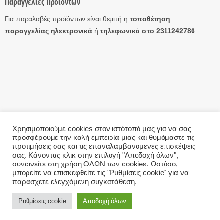
Παραγγελίες Προϊόντων
Για παραλαβές προϊόντων είναι θεμιτή η
τοποθέτηση
παραγγελίας ηλεκτρονικά
ή
τηλεφωνικά στο 2311242786
.
Χρησιμοποιούμε cookies στον ιστότοπό μας για να σας
προσφέρουμε την καλή εμπειρία μιας και θυμόμαστε τις
Η ΕΤΑΙΡΊΑ
ΤΡΌΠΟΙ ΑΠΟΣΤΟΛΉΣ
ΤΡΌΠΟΙ ΠΛΗΡΩΜΉΣ
ΕΠΙΣΤΡΟΦΈΣ
ΕΠΙΚΟΙΝΩΝΊΑ
ΌΡΟΙ ΧΡΉΣΗΣ – GDPR
προτιμήσεις σας και τις επαναλαμβανόμενες επισκέψεις
σας. Κάνοντας κλικ στην επιλογή "Αποδοχή όλων",
Copyright 2026 ©
eAntallaktika.gr
This site uses cookies to offer you a better browsing
συναινείτε στη χρήση ΟΛΩΝ των cookies. Ωστόσο,
μπορείτε να επισκεφθείτε τις "Ρυθμίσεις cookie" για να
experience. By browsing this website, you agree to our use
παράσχετε ελεγχόμενη συγκατάθεση.
of cookies.
Ρυθμίσεις cookie
Αποδοχή όλων
ACCEPT