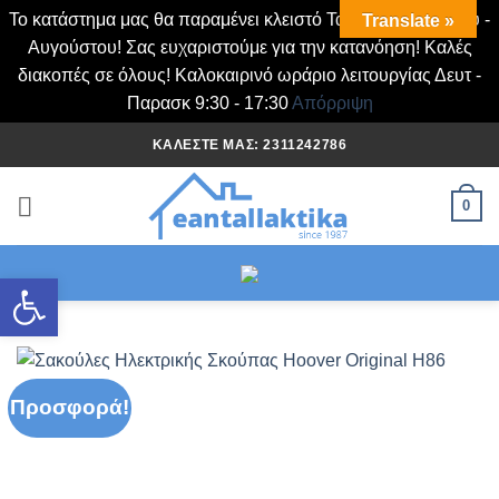
Το κατάστημα μας θα παραμένει κλειστό Τα Σάββατα Ιουλίου -
Translate »
Αυγούστου! Σας ευχαριστούμε για την κατανόηση! Καλές
διακοπές σε όλους! Καλοκαιρινό ωράριο λειτουργίας Δευτ -
Παρασκ 9:30 - 17:30
Απόρριψη
Μετάβαση
ΚΑΛΈΣΤΕ ΜΑΣ: 2311242786
στο
περιεχόμενο
0
Ανοίξτε τη γραμμή εργαλείων
Προσφορά!