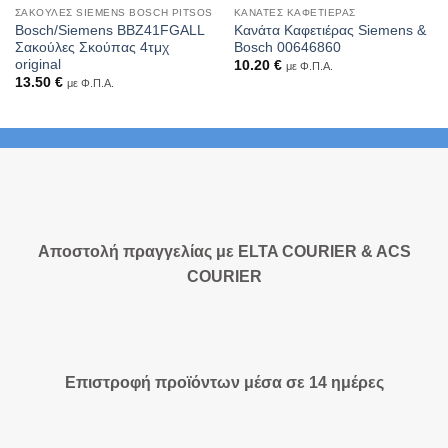
ΣΑΚΟΎΛΕΣ SIEMENS BOSCH PITSOS
ΚΑΝΆΤΕΣ ΚΑΦΕΤΙΈΡΑΣ
Bosch/Siemens BBZ41FGALL
Κανάτα Καφετιέρας Siemens &
Σακούλες Σκούπας 4τμχ
Bosch 00646860
original
10.20
€
με Φ.Π.Α.
13.50
€
με Φ.Π.Α.
Αποστολή πραγγελίας με ELTA COURIER & ACS
COURIER
Επιστροφή προϊόντων μέσα σε 14 ημέρες