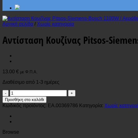
Αρχική σελίδα
/
Χωρίς κατηγορία
Αντίσταση Κουζίνας Pitsos-Sieme
13.00
€
με Φ.Π.Α.
Διαθέσιμο από 1-3 ημέρες
Αντίσταση
Κουζίνας
Προσθήκη στο καλάθι
Pitsos-
Κωδικός προϊόντος:
EA.00369786
Κατηγορία:
Χωρίς κατηγορ
Siemens-
Bosch
1100W
/
Αερόθερμη
Browse
00369786