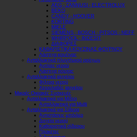
AEG - ZANNUSI - ELECTROLUX
BEKO
CANDY - HOOVER
KORTING
MIELE
SIEMENS - BOSCH - PITSOS - NEFF
WHIRPOOL - INDESIT
ΔΙΑΦΟΡΕΣ
ΚΑΘΑΡΙΣΤΙΚΑ ΚΟΥΖΙΝΑΣ ΦΟΥΡΝΟΥ
Λάστιχα κουζινας
Ανταλλακτικά πλυντήριού ρούχων
Αντλίες νερού
Λάστιχα πόρτας
Ανταλλακτικά ψυγείου
Φίλτρα νερού
Χειρολαβές ψυγείου
Μικρές Οικιακές Συσκευές
Ανταλλακτικά για Μίξερ
Ανταλλακτικά για Multi
Ανταλλακτικά για Σίδερα
Αντιστάσεις μπόιλερ
Δοχεία νερού
Καθαριστικά σίδερου
Πλακέτες