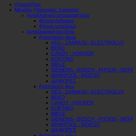
ποσότητα
Ανεμιστήρες
Μεγάλες Ηλεκτρικές Συσκευές
Ανταλλακτικά απορροφητήρα
Φίλτρα άνθρακα
Φίλτρα μεταλλικά
Ανταλλακτικά κουζίνας
Αντιστασεις άερα
AEG - ZANNUSI - ELECTROLUX
BEKO
CANDY - HOOVER
KORTING
MIELE
SIEMENS - BOSCH - PITSOS - NEFF
WHIRPOOL - INDESIT
ΔΙΑΦΟΡΕΣ
Αντιστάσεις άνω
AEG - ZANNUSI - ELECTROLUX
BEKO
CANDY - HOOVER
KORTING
MIELE
SIEMENS - BOSCH - PITSOS - NEFF
WHIRPOOL - INDESIT
ΔΙΑΦΟΡΕΣ
Αντιστάσεις κάτω