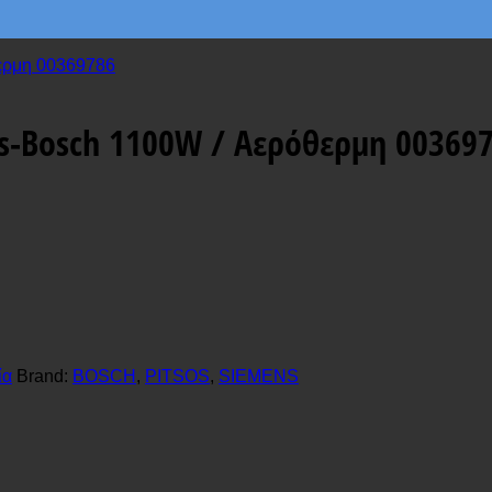
ns-Bosch 1100W / Αερόθερμη 00369
ία
Brand:
BOSCH
,
PITSOS
,
SIEMENS