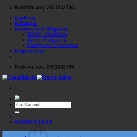
Μετάβαση
Καλέστε μας: 2311242786
στο
Σύνδεση
περιεχόμενο
Η Εταιρία
Αποστολή & Πληρωμή
Τρόποι Αποστολής
Τρόποι Πληρωμής
Επιστροφές Προϊόντων
Επικοινωνία
Καλέστε μας: 2311242786
Αναζήτηση
για:
Καλάθι /
0.00
€
0