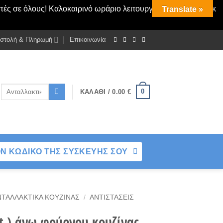
πές σε όλους! Καλοκαιρινό ωράριο λειτουργίας Δευτ - Παρασκ
Translate »
στολή & Πληρωμή
Επικοινωνία
Αναζήτηση
0
ΚΑΛΆΘΙ /
0.00
€
για:
Ν ΚΩΔΙΚΟ ΤΗΣ ΣΥΣΚΕΥΗΣ ΣΟΥ
ΝΤΑΛΛΑΚΤΙΚΆ ΚΟΥΖΊΝΑΣ
/
ΑΝΤΙΣΤΆΣΕΙΣ
t ) άνω φούρνου κουζίνας