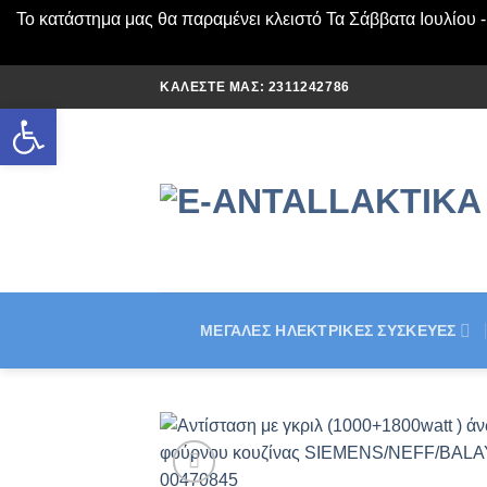
Το κατάστημα μας θα παραμένει κλειστό Τα Σάββατα Ιουλίου 
Μετάβαση
ΚΑΛΈΣΤΕ ΜΑΣ: 2311242786
στο
Ανοίξτε τη γραμμή εργαλείων
περιεχόμενο
ΜΕΓΆΛΕΣ ΗΛΕΚΤΡΙΚΈΣ ΣΥΣΚΕΥΈΣ