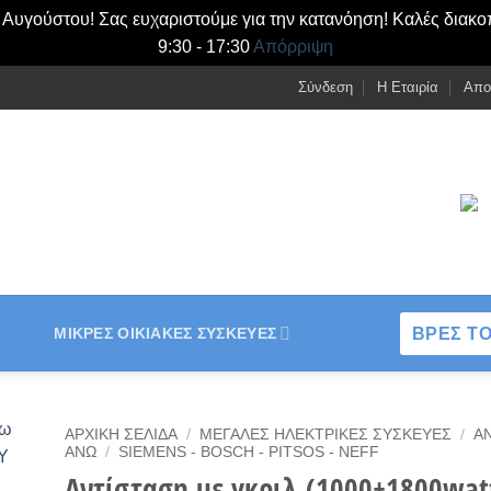
- Αυγούστου! Σας ευχαριστούμε για την κατανόηση! Καλές διακο
9:30 - 17:30
Απόρριψη
Σύνδεση
Η Εταιρία
Απο
ΒΡΕΣ ΤΟ
ΜΙΚΡΈΣ ΟΙΚΙΑΚΈΣ ΣΥΣΚΕΥΈΣ
ΑΡΧΙΚΉ ΣΕΛΊΔΑ
/
ΜΕΓΆΛΕΣ ΗΛΕΚΤΡΙΚΈΣ ΣΥΣΚΕΥΈΣ
/
Α
ΆΝΩ
/
SIEMENS - BOSCH - PITSOS - NEFF
Αντίσταση με γκριλ (1000+1800wat