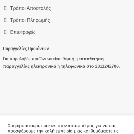
Τρόποι Αποστολής
Τρόποι Πληρωμής
Επιστροφές
Παραγγελίες Προϊόντων
Για παραλαβές προϊόντων είναι θεμιτή η
τοποθέτηση
παραγγελίας ηλεκτρονικά
ή
τηλεφωνικά στο 2311242786
.
Χρησιμοποιούμε cookies στον ιστότοπό μας για να σας
προσφέρουμε την καλή εμπειρία μιας και θυμόμαστε τις
Η ΕΤΑΙΡΊΑ
ΤΡΌΠΟΙ ΑΠΟΣΤΟΛΉΣ
ΤΡΌΠΟΙ ΠΛΗΡΩΜΉΣ