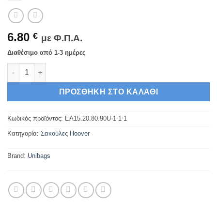
6.80
€
με Φ.Π.Α.
Διαθέσιμο από 1-3 ημέρες
Unibags 1300 Σακούλες Σκούπας 5τμχ ποσότητα
ΠΡΟΣΘΉΚΗ ΣΤΟ ΚΑΛΆΘΙ
Κωδικός προϊόντος:
EA15.20.80.90U-1-1-1
Κατηγορία:
Σακούλες Hoover
Brand:
Unibags