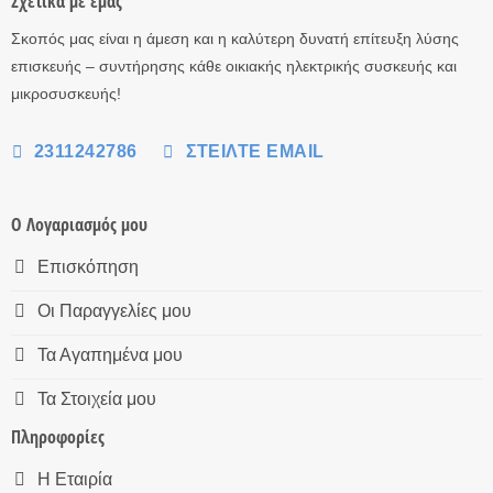
Σχετικά με εμάς
Σκοπός μας είναι η άμεση και η καλύτερη δυνατή επίτευξη λύσης
επισκευής – συντήρησης κάθε οικιακής ηλεκτρικής συσκευής και
μικροσυσκευής!
2311242786
ΣΤΕΊΛΤΕ EMAIL
Ο Λογαριασμός μου
Επισκόπηση
Οι Παραγγελίες μου
Τα Αγαπημένα μου
Τα Στοιχεία μου
Πληροφορίες
Η Εταιρία