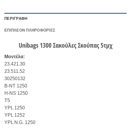
ΠΕΡΙΓΡΑΦΉ
ΕΠΙΠΛΈΟΝ ΠΛΗΡΟΦΟΡΊΕΣ
Unibags 1300 Σακούλες Σκούπας 5τμχ
Μοντέλα:
23.421.30
23.511.52
30250132
B-NT 1250
H-NS 1250
T5
YPL 1250
YPL 1252
YPL N.G. 1250