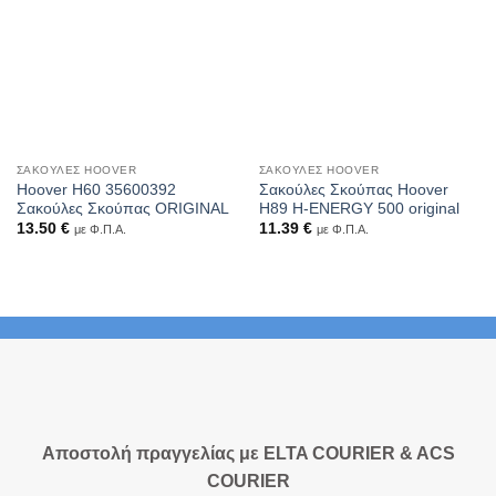
ΣΑΚΟΎΛΕΣ HOOVER
ΣΑΚΟΎΛΕΣ HOOVER
Hoover H60 35600392
Σακούλες Σκούπας Hoover
Σακούλες Σκούπας ORIGINAL
H89 H-ENERGY 500 original
13.50
€
11.39
€
με Φ.Π.Α.
με Φ.Π.Α.
Αποστολή πραγγελίας με ELTA COURIER & ACS
COURIER