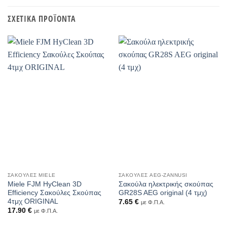
ΣΧΕΤΙΚΆ ΠΡΟΪΌΝΤΑ
ΣΑΚΟΎΛΕΣ MIELE
ΣΑΚΟΎΛΕΣ AEG-ZANNUSI
Miele FJM HyClean 3D
Σακούλα ηλεκτρικής σκούπας
Efficiency Σακούλες Σκούπας
GR28S AEG original (4 τμχ)
4τμχ ORIGINAL
7.65
€
με Φ.Π.Α.
17.90
€
με Φ.Π.Α.