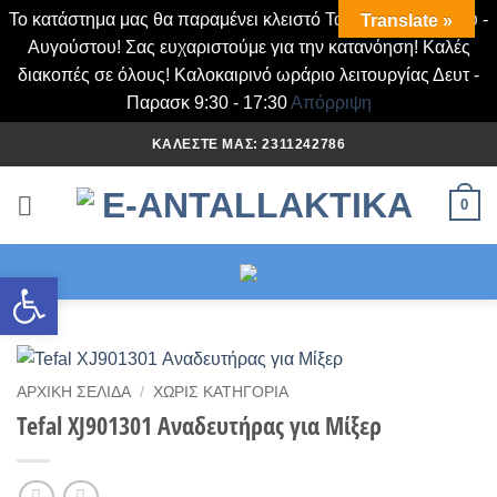
Το κατάστημα μας θα παραμένει κλειστό Τα Σάββατα Ιουλίου -
Translate »
Αυγούστου! Σας ευχαριστούμε για την κατανόηση! Καλές
διακοπές σε όλους! Καλοκαιρινό ωράριο λειτουργίας Δευτ -
Παρασκ 9:30 - 17:30
Απόρριψη
Μετάβαση
ΚΑΛΈΣΤΕ ΜΑΣ: 2311242786
στο
περιεχόμενο
0
Ανοίξτε τη γραμμή εργαλείων
ΑΡΧΙΚΉ ΣΕΛΊΔΑ
/
ΧΩΡΊΣ ΚΑΤΗΓΟΡΊΑ
Tefal XJ901301 Αναδευτήρας για Μίξερ