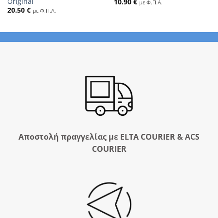
Original
10.90
€
με Φ.Π.Α.
20.50
€
με Φ.Π.Α.
Αποστολή πραγγελίας με ELTA COURIER & ACS
COURIER