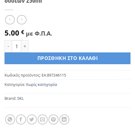
δόσεων 250ml
5.00
€
με Φ.Π.Α.
SKL καθαριστικό αλάτων για καφετέρια, 5 δόσεων 250ml π
ΠΡΟΣΘΉΚΗ ΣΤΟ ΚΑΛΆΘΙ
Κωδικός προϊόντος:
EA.897246115
Κατηγορία:
Χωρίς κατηγορία
Brand:
SKL