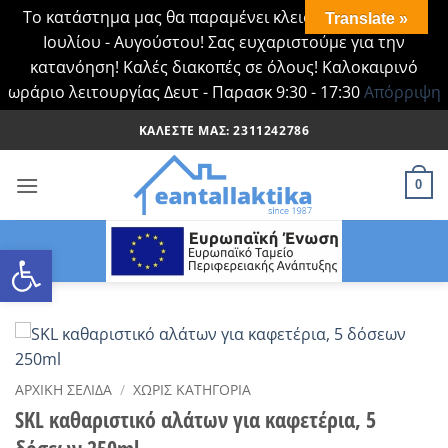
Το κατάστημα μας θα παραμένει κλειστό Τα Σάββατα
Translate »
Ιουλίου - Αυγούστου! Σας ευχαριστούμε για την
κατανόηση! Καλές διακοπές σε όλους! Καλοκαιρινό
ωράριο λειτουργίας Δευτ - Παρασκ 9:30 - 17:30
Απόρριψη
Μετάβαση
ΚΑΛΈΣΤΕ ΜΑΣ: 2311242786
στο
περιεχόμενο
0
Ανοίξτε τη γραμμή εργαλείων
ΑΡΧΙΚΉ ΣΕΛΊΔΑ
/
ΧΩΡΊΣ ΚΑΤΗΓΟΡΊΑ
SKL καθαριστικό αλάτων για καφετέρια, 5