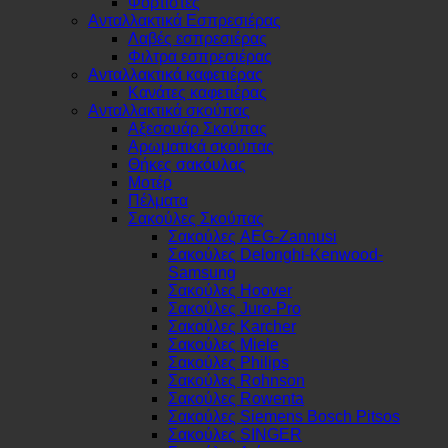
Φορτιστές
Ανταλλακτικά Εσπρεσιέρας
Λαβές εσπρεσιέρας
Φιλτρα εσπρεσιέρας
Ανταλλακτικά καφετιέρας
Κανάτες καφετιέρας
Ανταλλακτικά σκούπας
Αξεσουάρ Σκούπας
Αρωματικά σκούπας
Θήκες σακόυλας
Μοτέρ
Πέλματα
Σακούλες Σκούπας
Σακούλες AEG-Zannusi
Σακούλες Delonghi-Kenwood-
Samsung
Σακούλες Hoover
Σακούλες Juro-Pro
Σακούλες Karcher
Σακούλες Miele
Σακούλες Philips
Σακούλες Rohnson
Σακούλες Rowenta
Σακούλες Siemens Bosch Pitsos
Σακούλες SINGER