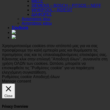
MIELE
SIEMENS – BOSCH – PITSOS – NEFF
WHIRPOOL – INDESIT
ΔΙΑΦΟΡΕΣ
Αντιστάσεις άνω
Αντιστάσεις κάτω
Σύνδεση
Χρησιμοποιούμε cookies στον ιστότοπό μας για να σας
προσφέρουμε την καλή εμπειρία μιας και θυμόμαστε τις
προτιμήσεις σας και τις επαναλαμβανόμενες επισκέψεις σας.
Κάνοντας κλικ στην επιλογή "Αποδοχή όλων", συναινείτε στη
χρήση ΟΛΩΝ των cookies. Ωστόσο, μπορείτε να
επισκεφθείτε τις "Ρυθμίσεις cookie" για να παράσχετε
ελεγχόμενη συγκατάθεση.
Ρυθμίσεις cookie
Αποδοχή όλων
Manage consent
Close
Privacy Overview