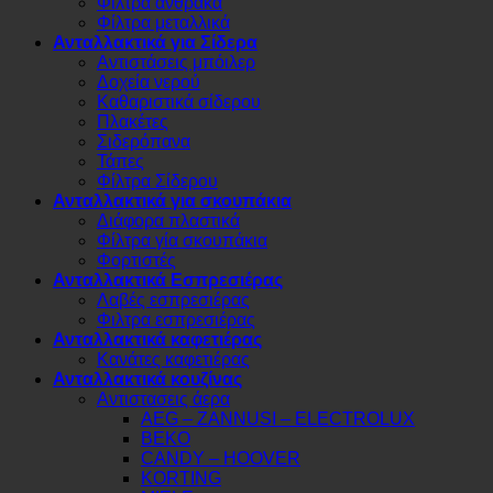
Φίλτρα άνθρακα
Φίλτρα μεταλλικά
Ανταλλακτικά για Σίδερα
Αντιστάσεις μπόιλερ
Δοχεία νερού
Καθαριστικά σίδερου
Πλακέτες
Σιδερόπανα
Τάπες
Φίλτρα Σίδερου
Ανταλλακτικά για σκουπάκια
Διάφορα πλαστικά
Φίλτρα γία σκουπάκια
Φορτιστές
Ανταλλακτικά Εσπρεσιέρας
Λαβές εσπρεσιέρας
Φιλτρα εσπρεσιέρας
Ανταλλακτικά καφετιέρας
Κανάτες καφετιέρας
Ανταλλακτικά κουζίνας
Αντιστασεις άερα
AEG – ZANNUSI – ELECTROLUX
BEKO
CANDY – HOOVER
KORTING