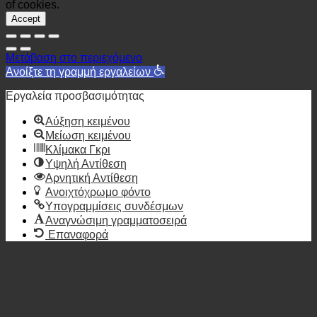
of cookies.
Accept
Μετάβαση στο περιεχόμενο
Ανοίξτε τη γραμμή εργαλείων
Εργαλεία προσβασιμότητας
Αύξηση κειμένου
Μείωση κειμένου
Κλίμακα Γκρι
Υψηλή Αντίθεση
Αρνητική Αντίθεση
Ανοιχτόχρωμο φόντο
Υπογραμμίσεις συνδέσμων
Αναγνώσιμη γραμματοσειρά
Επαναφορά