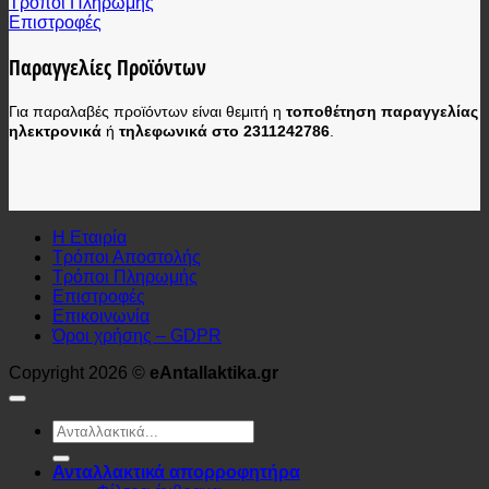
Τρόποι Πληρωμής
Επιστροφές
Παραγγελίες Προϊόντων
Για παραλαβές προϊόντων είναι θεμιτή η
τοποθέτηση παραγγελίας
ηλεκτρονικά
ή
τηλεφωνικά στο 2311242786
.
Η Εταιρία
Τρόποι Αποστολής
Τρόποι Πληρωμής
Επιστροφές
Επικοινωνία
Όροι χρήσης – GDPR
Copyright 2026 ©
eAntallaktika.gr
Αναζήτηση
για:
Ανταλλακτικά απορροφητήρα