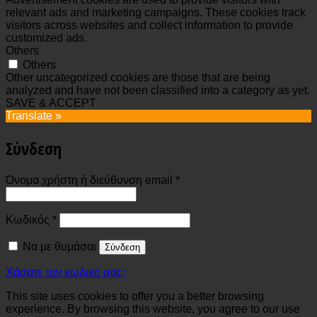
relevant ads and marketing campaigns. These cookies track
visitors across websites and collect information to provide
customized ads.
Others
Others
Other uncategorized cookies are those that are being
analyzed and have not been classified into a category as yet.
SAVE & ACCEPT
Translate »
Σύνδεση
Απαιτείται
Όνομα χρήστη ή διεύθυνση email
*
Απαιτείται
Κωδικός
*
Να με θυμάσαι
Σύνδεση
Χάσατε τον κωδικό σας;
This site uses cookies to offer you a better browsing
experience. By browsing this website, you agree to our use