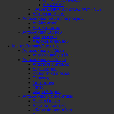
WHIRPOOL - INDESIT
ΔΙΑΦΟΡΕΣ
ΚΑΘΑΡΙΣΤΙΚΑ ΚΟΥΖΙΝΑΣ ΦΟΥΡΝΟΥ
Λάστιχα κουζινας
Ανταλλακτικά πλυντήριού ρούχων
Αντλίες νερού
Λάστιχα πόρτας
Ανταλλακτικά ψυγείου
Φίλτρα νερού
Χειρολαβές ψυγείου
Μικρές Οικιακές Συσκευές
Ανταλλακτικά για Μίξερ
Ανταλλακτικά για Multi
Ανταλλακτικά για Σίδερα
Αντιστάσεις μπόιλερ
Δοχεία νερού
Καθαριστικά σίδερου
Πλακέτες
Σιδερόπανα
Τάπες
Φίλτρα Σίδερου
Ανταλλακτικά για σκουπάκια
Black n Decker
Διάφορα πλαστικά
Φίλτρα γία σκουπάκια