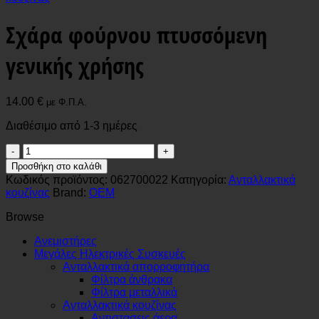
Σχάρα φούρνου πτυσσόμενη
γενικής χρήσης
14.00
€
με Φ.Π.Α.
Διαθέσιμο από 1-3 ημέρες
Σχάρα
φούρνου
Προσθήκη στο καλάθι
πτυσσόμενη
Κωδικός προϊόντος:
062700022
Κατηγορία:
Ανταλλακτικά
γενικής
κουζίνας
Brand:
OEM
χρήσης
ποσότητα
Browse
Ανεμιστήρες
Μεγάλες Ηλεκτρικές Συσκευές
Ανταλλακτικά απορροφητήρα
Φίλτρα άνθρακα
Φίλτρα μεταλλικά
Ανταλλακτικά κουζίνας
Αντιστασεις άερα