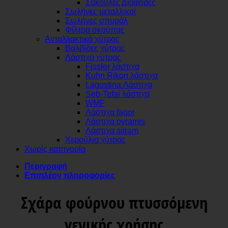
Σακούλες Διάφορες
Σωλήνες μεταλλικοί
Σωλήνες σπυράλ
Φίλτρα σκούπας
Ανταλλακτικά χύτρας
Βαλβίδες χύτρας
Λάστιχα χύτρας
Fissler λάστιχα
Kuhn Rikon λάστιχα
Lagostina Λάστιχα
Seb-Tefal λάστιχα
WMF
Λάστιχα fagor
Λάστιχα pyramis
Λάστιχα sitram
Χερούλια χύτρας
Χωρίς κατηγορία
Περιγραφή
Επιπλέον πληροφορίες
Σχάρα φούρνου πτυσσόμενη
γενικής χρήσης