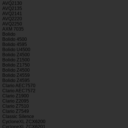
AVQ2130
AVQ2135
AVQ2141
AVQ2220
AVQ2250
AXM 7035
Bolido
Bolido 4500
Bolido 4595
Bolido U4500
Bolido Z4500
Bolido Z1500
Bolido Z1750
Bolido Z4500
Bolido Z4559
Bolido Z4595
Clario AEC7570
Clario AEC7572
Clario Z1900
Clario Z2095
Clario Z7510
Clario Z7549
Classic Silence
CycloneXL ZCX6200
CycloneXL ZCX6201