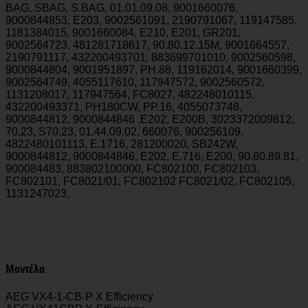
BAG, SBAG, S.BAG, 01.01.09.08, 9001660076,
9000844853, E203, 9002561091, 2190791067, 119147585,
1181384015, 9001660084, E210, E201, GR201,
9002564723, 481281718617, 90.80.12.15M, 9001664557,
2190791117, 432200493701, 883699701010, 9002560598,
9000844804, 9001951897, PH.88, 119162014, 9001660399,
9002564749, 4055117610, 117947572, 9002560572,
1131208017, 117947564, FC8027, 482248010115,
432200493371, PH180CW, PP.16, 4055073748,
9000844812, 9000844846 ,E202, E200B, 3023372009812,
70.23, S70.23, 01.44.09.02, 660076, 900256109,
4822480101113, E.1716, 281200020, SB242W,
9000844812, 9000844846, Ε202, E.716, E200, 90.80.89.81,
900084483, 883802100000, FC802100, FC802103,
FC802101, FC8021/01, FC802102 FC8021/02, FC802105,
1131247023,
Μοντέλα
AEG VX4-1-CB-P X Efficiency