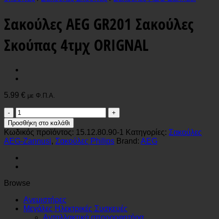
Σακούλες AEG GR201 Σακούλες
Σκούπας 4τμχ ORIGNAL
5.99
€
με Φ.Π.Α.
Σακούλες
AEG
Προσθήκη στο καλάθι
GR201
Κωδικός προϊόντος:
15.12.80.90-1
Κατηγορίες:
Σακούλες
Σακούλες
AEG-Zannusi
,
Σακούλες Philips
Brand:
AEG
Σκούπας
4τμχ
ORIGNAL
ποσότητα
Browse
Ανεμιστήρες
Μεγάλες Ηλεκτρικές Συσκευές
Ανταλλακτικά απορροφητήρα