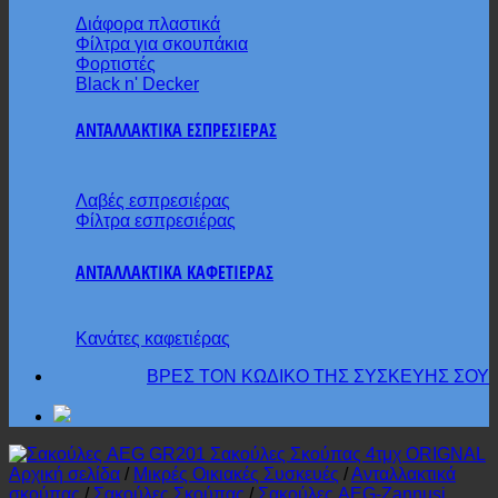
Διάφορα πλαστικά
Φίλτρα για σκουπάκια
Φορτιστές
Black n' Decker
ΑΝΤΑΛΛΑΚΤΙΚΑ ΕΣΠΡΕΣΙΕΡΑΣ
Λαβές εσπρεσιέρας
Φίλτρα εσπρεσιέρας
ΑΝΤΑΛΛΑΚΤΙΚΑ ΚΑΦΕΤΙΕΡΑΣ
Κανάτες καφετιέρας
ΒΡΕΣ ΤΟΝ ΚΩΔΙΚΟ ΤΗΣ ΣΥΣΚΕΥΗΣ ΣΟΥ
Αρχική σελίδα
/
Μικρές Οικιακές Συσκευές
/
Ανταλλακτικά
σκούπας
/
Σακούλες Σκούπας
/
Σακούλες AEG-Zannusi