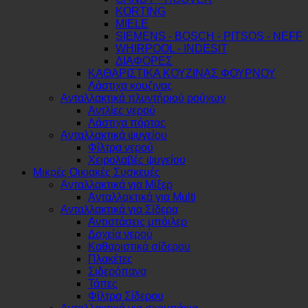
KORTING
MIELE
SIEMENS - BOSCH - PITSOS - NEFF
WHIRPOOL - INDESIT
ΔΙΑΦΟΡΕΣ
ΚΑΘΑΡΙΣΤΙΚΑ ΚΟΥΖΙΝΑΣ ΦΟΥΡΝΟΥ
Λάστιχα κουζινας
Ανταλλακτικά πλυντήριού ρούχων
Αντλίες νερού
Λάστιχα πόρτας
Ανταλλακτικά ψυγείου
Φίλτρα νερού
Χειρολαβές ψυγείου
Μικρές Οικιακές Συσκευές
Ανταλλακτικά για Μίξερ
Ανταλλακτικά για Multi
Ανταλλακτικά για Σίδερα
Αντιστάσεις μπόιλερ
Δοχεία νερού
Καθαριστικά σίδερου
Πλακέτες
Σιδερόπανα
Τάπες
Φίλτρα Σίδερου