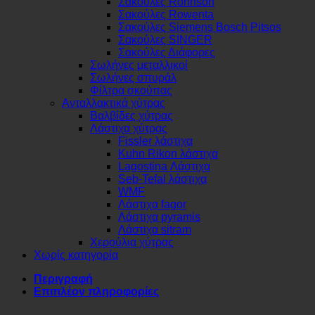
Σακούλες Rohnson
Σακούλες Rowenta
Σακούλες Siemens Bosch Pitsos
Σακούλες SINGER
Σακούλες Διάφορες
Σωλήνες μεταλλικοί
Σωλήνες σπυράλ
Φίλτρα σκούπας
Ανταλλακτικά χύτρας
Βαλβίδες χύτρας
Λάστιχα χύτρας
Fissler λάστιχα
Kuhn Rikon λάστιχα
Lagostina Λάστιχα
Seb-Tefal λάστιχα
WMF
Λάστιχα fagor
Λάστιχα pyramis
Λάστιχα sitram
Χερούλια χύτρας
Χωρίς κατηγορία
Περιγραφή
Επιπλέον πληροφορίες