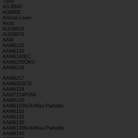
7549
AG 8800
AG8800
Animal Lover
Arctic
AUO8815
AUO8870
AAM
AAM6100
AAM6150
AAM6160EC
AAM6200ÖKO
AAM6216
AAM6217
AAM6320CD
AAM6324
AAM7124POW
AAM6100
AAM6103N AirMax Parketto
AAM6110
AAM6120
AAM6130
AAM6130N AirMax Parketto
AAM6140