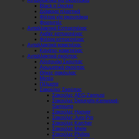
Ανταλλακτικά για σκουπάκια
Black n Decker
Διάφορα πλαστικά
Φίλτρα γία σκουπάκια
Φορτιστές
Ανταλλακτικά Εσπρεσιέρας
Λαβές εσπρεσιέρας
Φιλτρα εσπρεσιέρας
Ανταλλακτικά καφετιέρας
Κανάτες καφετιέρας
Ανταλλακτικά σκούπας
Αξεσουάρ Σκούπας
Αρωματικά σκούπας
Θήκες σακόυλας
Μοτέρ
Πέλματα
Σακούλες Σκούπας
Σακούλες AEG-Zannusi
Σακούλες Delonghi-Kenwood-
Samsung
Σακούλες Hoover
Σακούλες Juro-Pro
Σακούλες Karcher
Σακούλες Miele
Σακούλες Philips