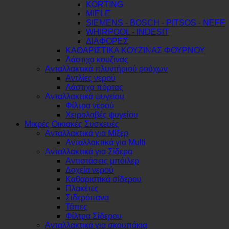
KORTING
MIELE
SIEMENS - BOSCH - PITSOS - NEFF
WHIRPOOL - INDESIT
ΔΙΑΦΟΡΕΣ
ΚΑΘΑΡΙΣΤΙΚΑ ΚΟΥΖΙΝΑΣ ΦΟΥΡΝΟΥ
Λάστιχα κουζινας
Ανταλλακτικά πλυντήριού ρούχων
Αντλίες νερού
Λάστιχα πόρτας
Ανταλλακτικά ψυγείου
Φίλτρα νερού
Χειρολαβές ψυγείου
Μικρές Οικιακές Συσκευές
Ανταλλακτικά για Μίξερ
Ανταλλακτικά για Multi
Ανταλλακτικά για Σίδερα
Αντιστάσεις μπόιλερ
Δοχεία νερού
Καθαριστικά σίδερου
Πλακέτες
Σιδερόπανα
Τάπες
Φίλτρα Σίδερου
Ανταλλακτικά για σκουπάκια