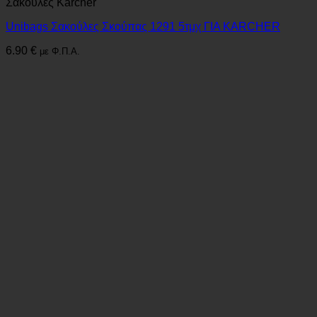
Σακούλες Karcher
Unibags Σακούλες Σκούπας 1291 5τμχ ΓΙΑ KARCHER
6.90
€
με Φ.Π.Α.