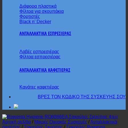
Διάφορα πλαστικά
Φίλτρα για σκουπάκια
Φορτιστές
Black n' Decker
ΑΝΤΑΛΛΑΚΤΙΚΑ ΕΣΠΡΕΣΙΕΡΑΣ
Λαβές εσπρεσιέρας
Φίλτρα εσπρεσιέρας
ΑΝΤΑΛΛΑΚΤΙΚΑ ΚΑΦΕΤΙΕΡΑΣ
Κανάτες καφετιέρας
ΒΡΕΣ ΤΟΝ ΚΩΔΙΚΟ ΤΗΣ ΣΥΣΚΕΥΗΣ ΣΟΥ
Αρχική σελίδα
/
Μικρές Οικιακές Συσκευές
/
Ανταλλακτικά
σκούπας
/
Σακούλες Σκούπας
/
Σακούλες Rowenta