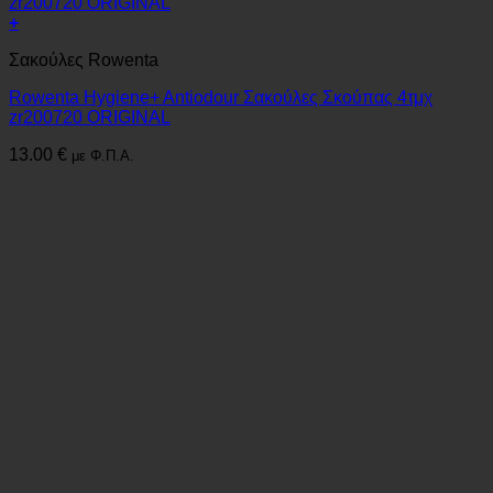
+
Σακούλες Rowenta
Rowenta Hygiene+ Antiodour Σακούλες Σκούπας 4τμχ
zr200720 ORIGINAL
13.00
€
με Φ.Π.Α.