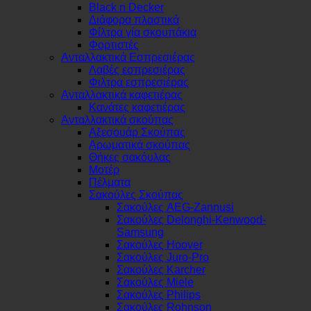
Black n Decker
Διάφορα πλαστικά
Φίλτρα γία σκουπάκια
Φορτιστές
Ανταλλακτικά Εσπρεσιέρας
Λαβές εσπρεσιέρας
Φιλτρα εσπρεσιέρας
Ανταλλακτικά καφετιέρας
Κανάτες καφετιέρας
Ανταλλακτικά σκούπας
Αξεσουάρ Σκούπας
Αρωματικά σκούπας
Θήκες σακόυλας
Μοτέρ
Πέλματα
Σακούλες Σκούπας
Σακούλες AEG-Zannusi
Σακούλες Delonghi-Kenwood-
Samsung
Σακούλες Hoover
Σακούλες Juro-Pro
Σακούλες Karcher
Σακούλες Miele
Σακούλες Philips
Σακούλες Rohnson