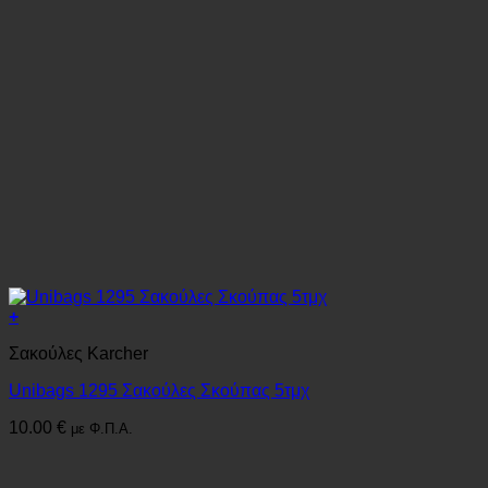
+
Σακούλες Karcher
Unibags 1295 Σακούλες Σκούπας 5τμχ
10.00
€
με Φ.Π.Α.