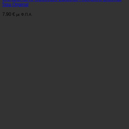
5τεμ Original
7.90
€
με Φ.Π.Α.