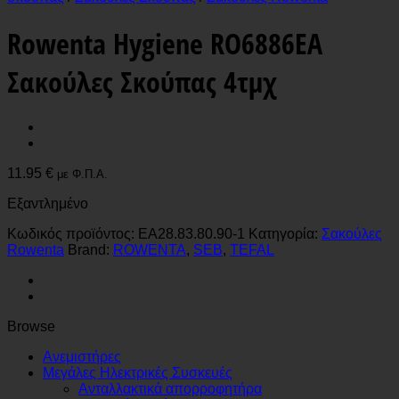
Rowenta Hygiene RO6886EA
Σακούλες Σκούπας 4τμχ
11.95
€
με Φ.Π.Α.
Εξαντλημένο
Κωδικός προϊόντος:
EA28.83.80.90-1
Κατηγορία:
Σακούλες
Rowenta
Brand:
ROWENTA
,
SEB
,
TEFAL
Browse
Ανεμιστήρες
Μεγάλες Ηλεκτρικές Συσκευές
Ανταλλακτικά απορροφητήρα