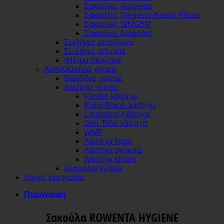
Σακούλες Rowenta
Σακούλες Siemens Bosch Pitsos
Σακούλες SINGER
Σακούλες Διάφορες
Σωλήνες μεταλλικοί
Σωλήνες σπυράλ
Φίλτρα σκούπας
Ανταλλακτικά χύτρας
Βαλβίδες χύτρας
Λάστιχα χύτρας
Fissler λάστιχα
Kuhn Rikon λάστιχα
Lagostina Λάστιχα
Seb-Tefal λάστιχα
WMF
Λάστιχα fagor
Λάστιχα pyramis
Λάστιχα sitram
Χερούλια χύτρας
Χωρίς κατηγορία
Περιγραφή
Σακούλα ROWENTA HYGIENE