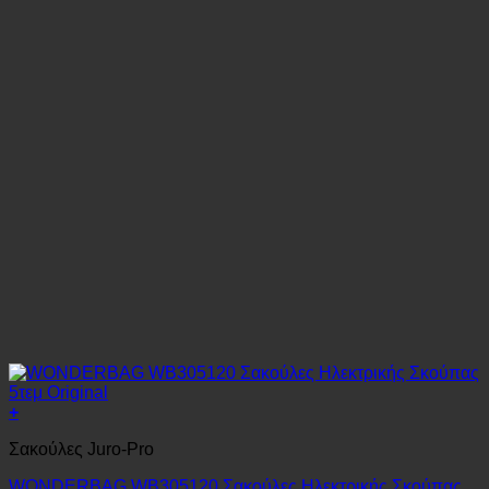
+
Σακούλες Juro-Pro
WONDERBAG WB305120 Σακούλες Ηλεκτρικής Σκούπας