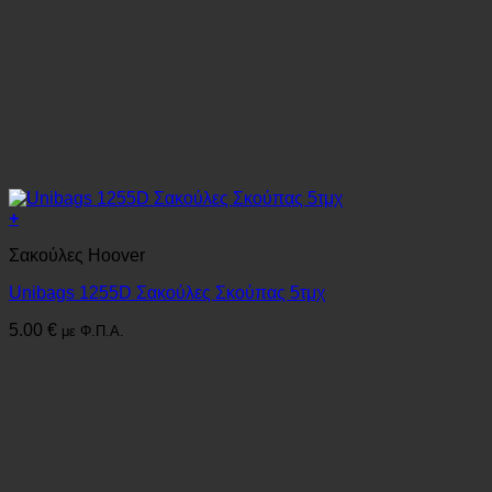
+
Σακούλες Hoover
Unibags 1255D Σακούλες Σκούπας 5τμχ
5.00
€
με Φ.Π.Α.