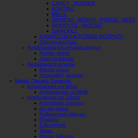
CANDY - HOOVER
KORTING
MIELE
SIEMENS - BOSCH - PITSOS - NEFF
WHIRPOOL - INDESIT
ΔΙΑΦΟΡΕΣ
ΚΑΘΑΡΙΣΤΙΚΑ ΚΟΥΖΙΝΑΣ ΦΟΥΡΝΟΥ
Λάστιχα κουζινας
Ανταλλακτικά πλυντήριού ρούχων
Αντλίες νερού
Λάστιχα πόρτας
Ανταλλακτικά ψυγείου
Φίλτρα νερού
Χειρολαβές ψυγείου
Μικρές Οικιακές Συσκευές
Ανταλλακτικά για Μίξερ
Ανταλλακτικά για Multi
Ανταλλακτικά για Σίδερα
Αντιστάσεις μπόιλερ
Δοχεία νερού
Καθαριστικά σίδερου
Πλακέτες
Σιδερόπανα
Τάπες
Φίλτρα Σίδερου