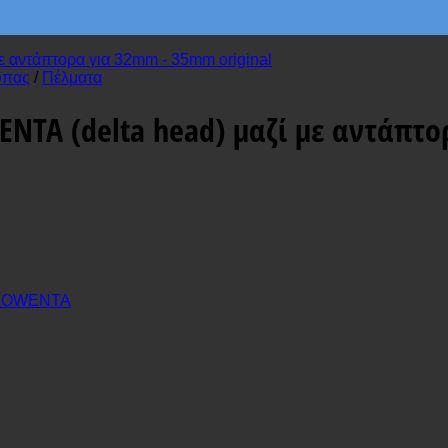
ύπας
/
Πέλματα
NTA (delta head) μαζί με αντάπτο
ROWENTA