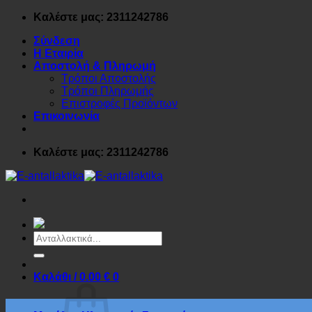
Μετάβαση
Καλέστε μας: 2311242786
στο
Σύνδεση
περιεχόμενο
Η Εταιρία
Αποστολή & Πληρωμή
Τρόποι Αποστολής
Τρόποι Πληρωμής
Επιστροφές Προϊόντων
Επικοινωνία
Καλέστε μας: 2311242786
Αναζήτηση
για:
Καλάθι /
0.00
€
0