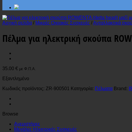
Αρχική σελίδα
/
Μικρές Οικιακές Συσκευές
/
Ανταλλακτικά σκο
Πέλμα για ηλεκτρική σκούπα ROWE
35.00
€
με Φ.Π.Α.
Εξαντλημένο
Κωδικός προϊόντος:
ZR-900501
Κατηγορία:
Πέλματα
Brand:
Browse
Ανεμιστήρες
Μεγάλες Ηλεκτρικές Συσκευές