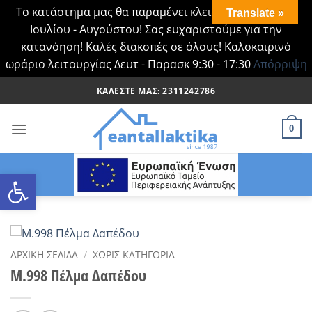
Το κατάστημα μας θα παραμένει κλειστό Τα Σάββατα
Translate »
Ιουλίου - Αυγούστου! Σας ευχαριστούμε για την
κατανόηση! Καλές διακοπές σε όλους! Καλοκαιρινό
ωράριο λειτουργίας Δευτ - Παρασκ 9:30 - 17:30
Απόρριψη
Μετάβαση
ΚΑΛΈΣΤΕ ΜΑΣ: 2311242786
στο
περιεχόμενο
0
Ανοίξτε τη γραμμή εργαλείων
ΑΡΧΙΚΉ ΣΕΛΊΔΑ
/
ΧΩΡΊΣ ΚΑΤΗΓΟΡΊΑ
Μ.998 Πέλμα Δαπέδου