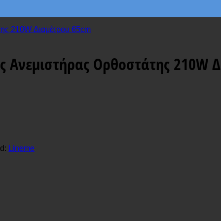
ός Ανεμιστήρας Ορθοστάτης 210W 
d:
Lineme