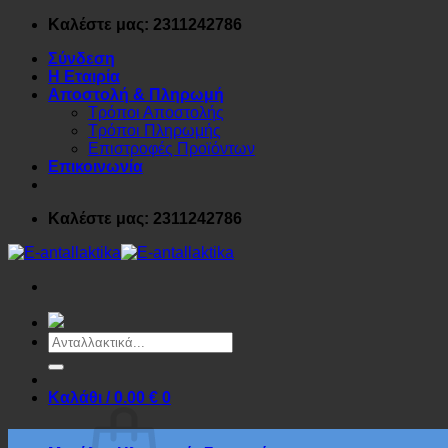
Μετάβαση
Καλέστε μας: 2311242786
στο
Σύνδεση
περιεχόμενο
Η Εταιρία
Αποστολή & Πληρωμή
Τρόποι Αποστολής
Τρόποι Πληρωμής
Επιστροφές Προϊόντων
Επικοινωνία
Καλέστε μας: 2311242786
Αναζήτηση
για:
Καλάθι /
0.00
€
0