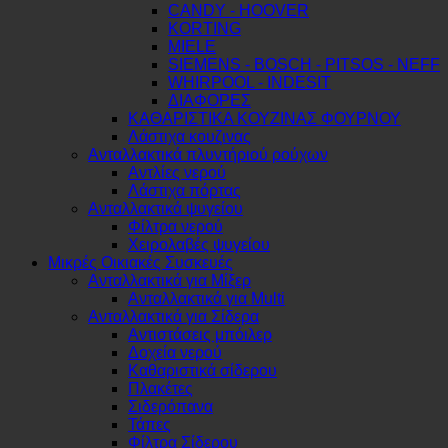
CANDY - HOOVER
KORTING
MIELE
SIEMENS - BOSCH - PITSOS - NEFF
WHIRPOOL - INDESIT
ΔΙΑΦΟΡΕΣ
ΚΑΘΑΡΙΣΤΙΚΑ ΚΟΥΖΙΝΑΣ ΦΟΥΡΝΟΥ
Λάστιχα κουζινας
Ανταλλακτικά πλυντήριού ρούχων
Αντλίες νερού
Λάστιχα πόρτας
Ανταλλακτικά ψυγείου
Φίλτρα νερού
Χειρολαβές ψυγείου
Μικρές Οικιακές Συσκευές
Ανταλλακτικά για Μίξερ
Ανταλλακτικά για Multi
Ανταλλακτικά για Σίδερα
Αντιστάσεις μπόιλερ
Δοχεία νερού
Καθαριστικά σίδερου
Πλακέτες
Σιδερόπανα
Τάπες
Φίλτρα Σίδερου