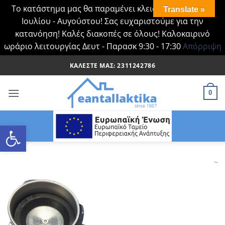
Το κατάστημα μας θα παραμένει κλειστό Τα Σάββατα
Translate »
Ιουλίου - Αυγούστου! Σας ευχαριστούμε για την
κατανόηση! Καλές διακοπές σε όλους! Καλοκαιρινό
ωράριο λειτουργίας Δευτ - Παρασκ 9:30 - 17:30
Απόρριψη
Μετάβαση
ΚΑΛΈΣΤΕ ΜΑΣ: 2311242786
στο
περιεχόμενο
0
Ανοίξτε τη γραμμή εργαλείων