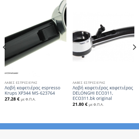
ΛΑΒΈΣ ΕΣΠΡΕΣΙΈΡΑΣ
ΛΑΒΈΣ ΕΣΠΡΕΣΙΈΡΑΣ
Λαβή καφετιέρας espresso
Λαβή καφετιέρας καφετιέρας
Krups XP344 MS-623764
DELONGHI ECO311,
ECO311.bk original
27.28
€
με Φ.Π.Α.
21.80
€
με Φ.Π.Α.