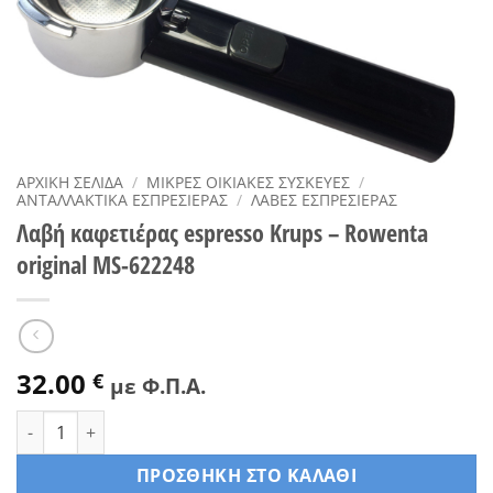
ΑΡΧΙΚΉ ΣΕΛΊΔΑ
/
ΜΙΚΡΈΣ ΟΙΚΙΑΚΈΣ ΣΥΣΚΕΥΈΣ
/
ΑΝΤΑΛΛΑΚΤΙΚΆ ΕΣΠΡΕΣΙΈΡΑΣ
/
ΛΑΒΈΣ ΕΣΠΡΕΣΙΈΡΑΣ
Λαβή καφετιέρας espresso Krups – Rowenta
original MS-622248
32.00
€
με Φ.Π.Α.
Λαβή καφετιέρας espresso Krups - Rowenta original MS-6222
ΠΡΟΣΘΉΚΗ ΣΤΟ ΚΑΛΆΘΙ