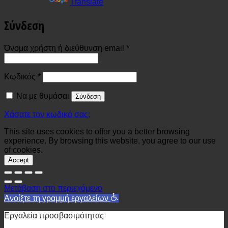
Powered by
Translate
Σύνδεση
Απαιτείται
Όνομα χρήστη ή διεύθυνση email
*
Απαιτείται
Κωδικός
*
Να με θυμάσαι
Σύνδεση
Χάσατε τον κωδικό σας;
This site uses cookies to offer you a better browsing
experience. By browsing this website, you agree to our use
of cookies.
Accept
Μετάβαση στο περιεχόμενο
Ανοίξτε τη γραμμή εργαλείων
Εργαλεία προσβασιμότητας