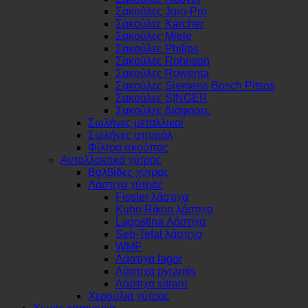
Σακούλες Juro-Pro
Σακούλες Karcher
Σακούλες Miele
Σακούλες Philips
Σακούλες Rohnson
Σακούλες Rowenta
Σακούλες Siemens Bosch Pitsos
Σακούλες SINGER
Σακούλες Διάφορες
Σωλήνες μεταλλικοί
Σωλήνες σπυράλ
Φίλτρα σκούπας
Ανταλλακτικά χύτρας
Βαλβίδες χύτρας
Λάστιχα χύτρας
Fissler λάστιχα
Kuhn Rikon λάστιχα
Lagostina Λάστιχα
Seb-Tefal λάστιχα
WMF
Λάστιχα fagor
Λάστιχα pyramis
Λάστιχα sitram
Χερούλια χύτρας