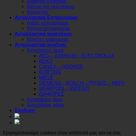
Διάφορα πλαστικά
Φίλτρα γία σκουπάκια
Φορτιστές
Ανταλλακτικά Εσπρεσιέρας
Λαβές εσπρεσιέρας
Φιλτρα εσπρεσιέρας
Ανταλλακτικά καφετιέρας
Κανάτες καφετιέρας
Ανταλλακτικά κουζίνας
Αντιστασεις άερα
AEG – ZANNUSI – ELECTROLUX
BEKO
CANDY – HOOVER
KORTING
MIELE
SIEMENS – BOSCH – PITSOS – NEFF
WHIRPOOL – INDESIT
ΔΙΑΦΟΡΕΣ
Αντιστάσεις άνω
Αντιστάσεις κάτω
Σύνδεση
Χρησιμοποιούμε cookies στον ιστότοπό μας για να σας