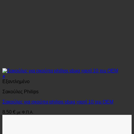
+
Εξαντλημένο
Σακούλες Philips
Σακούλες για σκούπα philips sbag χαρτί 10 τεμ OEM
8.50
€
με Φ.Π.Α.