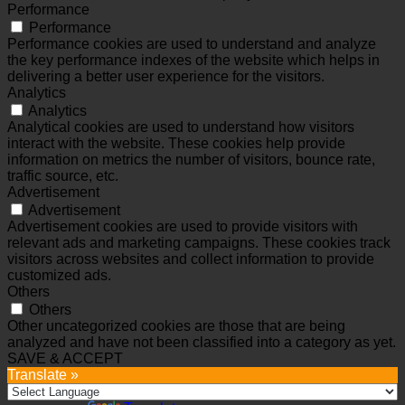
Performance
Performance
Performance cookies are used to understand and analyze
the key performance indexes of the website which helps in
delivering a better user experience for the visitors.
Analytics
Analytics
Analytical cookies are used to understand how visitors
interact with the website. These cookies help provide
information on metrics the number of visitors, bounce rate,
traffic source, etc.
Advertisement
Advertisement
Advertisement cookies are used to provide visitors with
relevant ads and marketing campaigns. These cookies track
visitors across websites and collect information to provide
customized ads.
Others
Others
Other uncategorized cookies are those that are being
analyzed and have not been classified into a category as yet.
SAVE & ACCEPT
Translate »