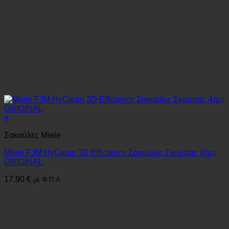
+
Σακούλες Miele
Miele FJM HyClean 3D Efficiency Σακούλες Σκούπας 4τμχ
ORIGINAL
17.90
€
με Φ.Π.Α.