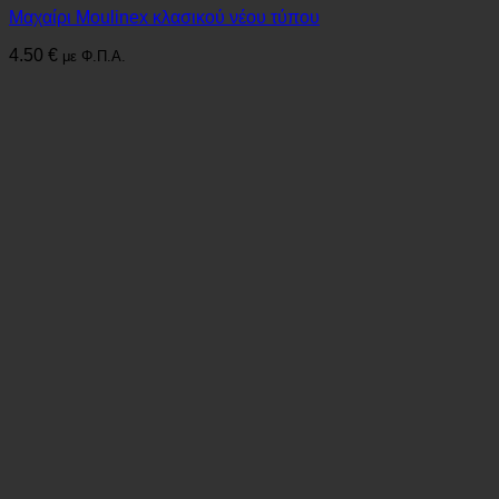
Μαχαίρι Moulinex κλασικού νέου τύπου
4.50
€
με Φ.Π.Α.