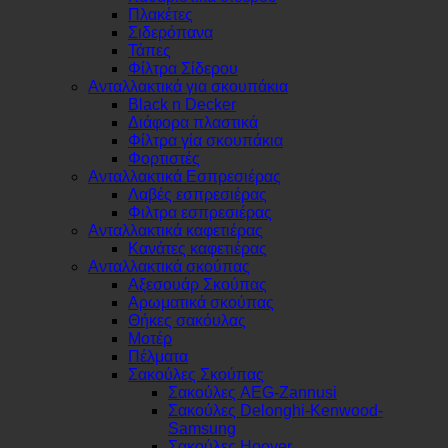
Πλακέτες
Σιδερόπανα
Τάπες
Φίλτρα Σίδερου
Ανταλλακτικά για σκουπάκια
Black n Decker
Διάφορα πλαστικά
Φίλτρα γία σκουπάκια
Φορτιστές
Ανταλλακτικά Εσπρεσιέρας
Λαβές εσπρεσιέρας
Φιλτρα εσπρεσιέρας
Ανταλλακτικά καφετιέρας
Κανάτες καφετιέρας
Ανταλλακτικά σκούπας
Αξεσουάρ Σκούπας
Αρωματικά σκούπας
Θήκες σακόυλας
Μοτέρ
Πέλματα
Σακούλες Σκούπας
Σακούλες AEG-Zannusi
Σακούλες Delonghi-Kenwood-
Samsung
Σακούλες Hoover