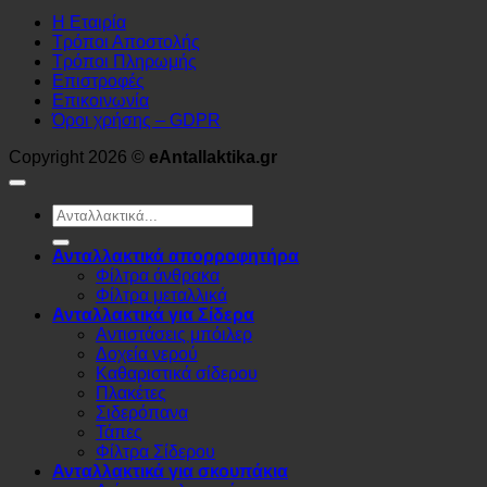
Η Εταιρία
Τρόποι Αποστολής
Τρόποι Πληρωμής
Επιστροφές
Επικοινωνία
Όροι χρήσης – GDPR
Copyright 2026 ©
eAntallaktika.gr
Αναζήτηση
για:
Ανταλλακτικά απορροφητήρα
Φίλτρα άνθρακα
Φίλτρα μεταλλικά
Ανταλλακτικά για Σίδερα
Αντιστάσεις μπόιλερ
Δοχεία νερού
Καθαριστικά σίδερου
Πλακέτες
Σιδερόπανα
Τάπες
Φίλτρα Σίδερου
Ανταλλακτικά για σκουπάκια