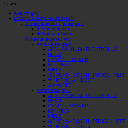
επιφάνεια
Browse
κοπής
set
Ανεμιστήρες
25.5x15.5
Μεγάλες Ηλεκτρικές Συσκευές
cm
Ανταλλακτικά απορροφητήρα
(Limited
Φίλτρα άνθρακα
Edition
Φίλτρα μεταλλικά
Avocado)
Ανταλλακτικά κουζίνας
ποσότητα
Αντιστασεις άερα
AEG - ZANNUSI - ELECTROLUX
BEKO
CANDY - HOOVER
KORTING
MIELE
SIEMENS - BOSCH - PITSOS - NEFF
WHIRPOOL - INDESIT
ΔΙΑΦΟΡΕΣ
Αντιστάσεις άνω
AEG - ZANNUSI - ELECTROLUX
BEKO
CANDY - HOOVER
KORTING
MIELE
SIEMENS - BOSCH - PITSOS - NEFF
WHIRPOOL - INDESIT