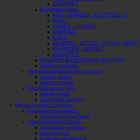
ΔΙΑΦΟΡΕΣ
Αντιστάσεις κάτω
AEG - ZANNUSI - ELECTROLUX
BEKO
CANDY - HOOVER
KORTING
MIELE
SIEMENS - BOSCH - PITSOS - NEFF
WHIRPOOL - INDESIT
ΔΙΑΦΟΡΕΣ
ΚΑΘΑΡΙΣΤΙΚΑ ΚΟΥΖΙΝΑΣ ΦΟΥΡΝΟΥ
Λάστιχα κουζινας
Ανταλλακτικά πλυντήριού ρούχων
Αντλίες νερού
Λάστιχα πόρτας
Ανταλλακτικά ψυγείου
Φίλτρα νερού
Χειρολαβές ψυγείου
Μικρές Οικιακές Συσκευές
Ανταλλακτικά για Μίξερ
Ανταλλακτικά για Multi
Ανταλλακτικά για Σίδερα
Αντιστάσεις μπόιλερ
Δοχεία νερού
Καθαριστικά σίδερου