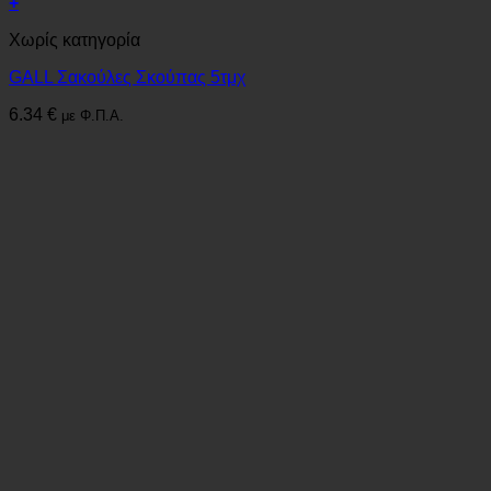
+
Χωρίς κατηγορία
GALL Σακούλες Σκούπας 5τμχ
6.34
€
με Φ.Π.Α.