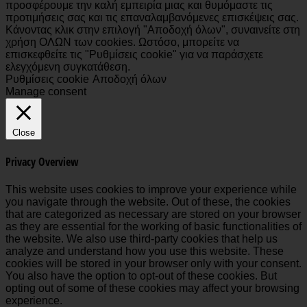
προσφέρουμε την καλή εμπειρία μιας και θυμόμαστε τις
προτιμήσεις σας και τις επαναλαμβανόμενες επισκέψεις σας.
Κάνοντας κλικ στην επιλογή "Αποδοχή όλων", συναινείτε στη
χρήση ΟΛΩΝ των cookies. Ωστόσο, μπορείτε να
επισκεφθείτε τις "Ρυθμίσεις cookie" για να παράσχετε
ελεγχόμενη συγκατάθεση.
Ρυθμίσεις cookie
Αποδοχή όλων
Manage consent
Close
Privacy Overview
This website uses cookies to improve your experience while
you navigate through the website. Out of these, the cookies
that are categorized as necessary are stored on your browser
as they are essential for the working of basic functionalities of
the website. We also use third-party cookies that help us
analyze and understand how you use this website. These
cookies will be stored in your browser only with your consent.
You also have the option to opt-out of these cookies. But
opting out of some of these cookies may affect your browsing
experience.