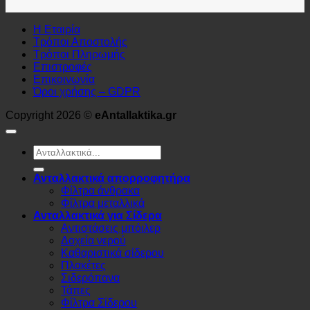
Η Εταιρία
Τρόποι Αποστολής
Τρόποι Πληρωμής
Επιστροφές
Επικοινωνία
Όροι χρήσης – GDPR
Copyright 2026 ©
eAntallaktika.gr
Αναζήτηση
για:
Ανταλλακτικά απορροφητήρα
Φίλτρα άνθρακα
Φίλτρα μεταλλικά
Ανταλλακτικά για Σίδερα
Αντιστάσεις μπόιλερ
Δοχεία νερού
Καθαριστικά σίδερου
Πλακέτες
Σιδερόπανα
Τάπες
Φίλτρα Σίδερου