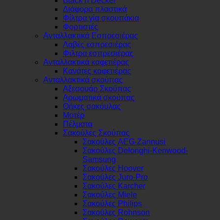
Black n Decker
Διάφορα πλαστικά
Φίλτρα γία σκουπάκια
Φορτιστές
Ανταλλακτικά Εσπρεσιέρας
Λαβές εσπρεσιέρας
Φιλτρα εσπρεσιέρας
Ανταλλακτικά καφετιέρας
Κανάτες καφετιέρας
Ανταλλακτικά σκούπας
Αξεσουάρ Σκούπας
Αρωματικά σκούπας
Θήκες σακόυλας
Μοτέρ
Πέλματα
Σακούλες Σκούπας
Σακούλες AEG-Zannusi
Σακούλες Delonghi-Kenwood-
Samsung
Σακούλες Hoover
Σακούλες Juro-Pro
Σακούλες Karcher
Σακούλες Miele
Σακούλες Philips
Σακούλες Rohnson