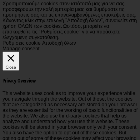
Χρησιμοποιούμε cookies στον ιστότοπό μας για να σας
προσφέρουμε την καλή εμπειρία μιας και θυμόμαστε τις
προτιμήσεις σας και τις επαναλαμβανόμενες επισκέψεις σας.
Κάνοντας κλικ στην επιλογή "Αποδοχή όλων", συναινείτε στη
χρήση ΟΛΩΝ των cookies. Ωστόσο, μπορείτε να
επισκεφθείτε τις "Ρυθμίσεις cookie" για να παράσχετε
ελεγχόμενη συγκατάθεση.
Ρυθμίσεις cookie
Αποδοχή όλων
Manage consent
Close
Privacy Overview
This website uses cookies to improve your experience while
you navigate through the website. Out of these, the cookies
that are categorized as necessary are stored on your browser
as they are essential for the working of basic functionalities of
the website. We also use third-party cookies that help us
analyze and understand how you use this website. These
cookies will be stored in your browser only with your consent.
You also have the option to opt-out of these cookies. But
opting out of some of these cookies may affect your browsing