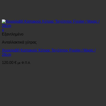
+
Εξαντλημένο
Ανταλλακτικά χύτρας
Χειρολαβή Καπακιού Xύτρας Ταχύτητος Fissler / Magic /
26cm
120.00
€
με Φ.Π.Α.