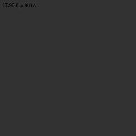
17.90
€
με Φ.Π.Α.