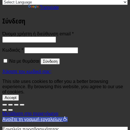
Powered by
Translate
Σύνδεση
Απαιτείται
Όνομα χρήστη ή διεύθυνση email
*
Απαιτείται
Κωδικός
*
Να με θυμάσαι
Σύνδεση
Χάσατε τον κωδικό σας;
This site uses cookies to offer you a better browsing
experience. By browsing this website, you agree to our use
of cookies.
Accept
Μετάβαση στο περιεχόμενο
Ανοίξτε τη γραμμή εργαλείων
Εργαλεία προσβασιμότητας