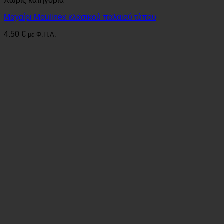
Χωρίς κατηγορία
Μαχαίρι Moulinex κλασικού παλαιού τύπου
4.50
€
με Φ.Π.Α.