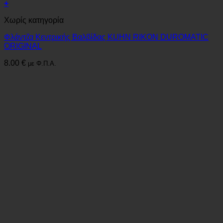
+
Χωρίς κατηγορία
Φλάντζα Κεντρικής Βαλβίδας KUHN RIKON DUROMATIC
ORIGINAL
8.00
€
με Φ.Π.Α.