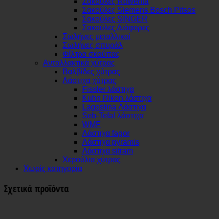
Σακούλες Rowenta
Σακούλες Siemens Bosch Pitsos
Σακούλες SINGER
Σακούλες Διάφορες
Σωλήνες μεταλλικοί
Σωλήνες σπυράλ
Φίλτρα σκούπας
Ανταλλακτικά χύτρας
Βαλβίδες χύτρας
Λάστιχα χύτρας
Fissler λάστιχα
Kuhn Rikon λάστιχα
Lagostina Λάστιχα
Seb-Tefal λάστιχα
WMF
Λάστιχα fagor
Λάστιχα pyramis
Λάστιχα sitram
Χερούλια χύτρας
Χωρίς κατηγορία
Σχετικά προϊόντα