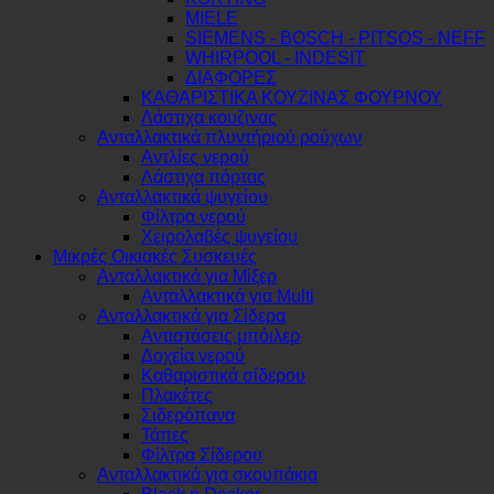
MIELE
SIEMENS - BOSCH - PITSOS - NEFF
WHIRPOOL - INDESIT
ΔΙΑΦΟΡΕΣ
ΚΑΘΑΡΙΣΤΙΚΑ ΚΟΥΖΙΝΑΣ ΦΟΥΡΝΟΥ
Λάστιχα κουζινας
Ανταλλακτικά πλυντήριού ρούχων
Αντλίες νερού
Λάστιχα πόρτας
Ανταλλακτικά ψυγείου
Φίλτρα νερού
Χειρολαβές ψυγείου
Μικρές Οικιακές Συσκευές
Ανταλλακτικά για Μίξερ
Ανταλλακτικά για Multi
Ανταλλακτικά για Σίδερα
Αντιστάσεις μπόιλερ
Δοχεία νερού
Καθαριστικά σίδερου
Πλακέτες
Σιδερόπανα
Τάπες
Φίλτρα Σίδερου
Ανταλλακτικά για σκουπάκια