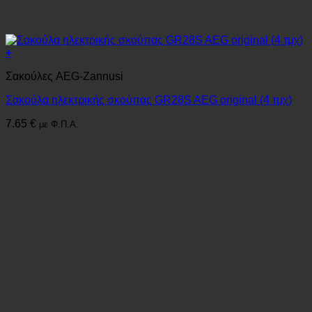
+
Σακούλες AEG-Zannusi
Σακούλα ηλεκτρικής σκούπας GR28S AEG original (4 τμχ)
7.65
€
με Φ.Π.Α.