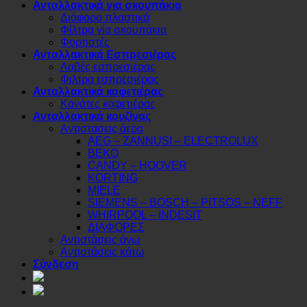
Ανταλλακτικά για σκουπάκια
Διάφορα πλαστικά
Φίλτρα γία σκουπάκια
Φορτιστές
Ανταλλακτικά Εσπρεσιέρας
Λαβές εσπρεσιέρας
Φιλτρα εσπρεσιέρας
Ανταλλακτικά καφετιέρας
Κανάτες καφετιέρας
Ανταλλακτικά κουζίνας
Αντιστασεις άερα
AEG – ZANNUSI – ELECTROLUX
BEKO
CANDY – HOOVER
KORTING
MIELE
SIEMENS – BOSCH – PITSOS – NEFF
WHIRPOOL – INDESIT
ΔΙΑΦΟΡΕΣ
Αντιστάσεις άνω
Αντιστάσεις κάτω
Σύνδεση