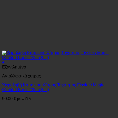
+
Εξαντλημένο
Ανταλλακτικά χύτρας
Χειρολαβή Καπακιού Χύτρας Ταχύτητος Fissler / Magic
Comfort Basic 22cm (6 lt)
90.00
€
με Φ.Π.Α.