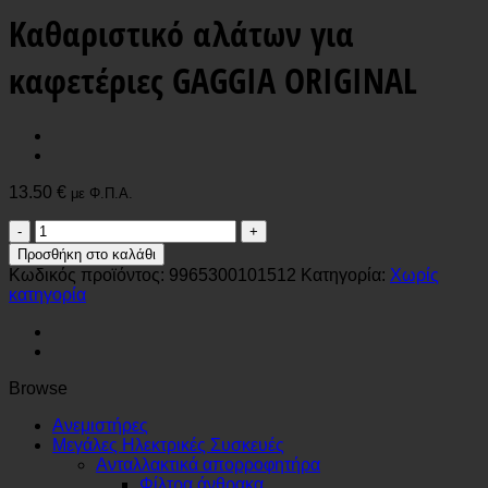
Καθαριστικό αλάτων για
καφετέριες GAGGIA ORIGINAL
13.50
€
με Φ.Π.Α.
Καθαριστικό
αλάτων
Προσθήκη στο καλάθι
για
Κωδικός προϊόντος:
9965300101512
Κατηγορία:
Χωρίς
καφετέριες
κατηγορία
GAGGIA
ORIGINAL
ποσότητα
Browse
Ανεμιστήρες
Μεγάλες Ηλεκτρικές Συσκευές
Ανταλλακτικά απορροφητήρα
Φίλτρα άνθρακα