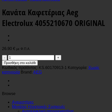
Κανάτα Καφετέριας Aeg
Electrolux 4055210670 ORIGINAL
26.90
€
με Φ.Π.Α.
Κανάτα
Καφετέριας
Προσθήκη στο καλάθι
Aeg
Κωδικός προϊόντος:
KS.60170913-1
Κατηγορία:
Χωρίς
Electrolux
κατηγορία
Brand:
AEG
4055210670
ORIGINAL
ποσότητα
Browse
Ανεμιστήρες
Μεγάλες Ηλεκτρικές Συσκευές
Ανταλλακτικά απορροφητήρα