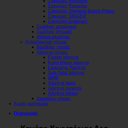
Σακούλες Rohnson
Σακούλες Rowenta
Σακούλες Siemens Bosch Pitsos
Σακούλες SINGER
Σακούλες Διάφορες
Σωλήνες μεταλλικοί
Σωλήνες σπυράλ
Φίλτρα σκούπας
Ανταλλακτικά χύτρας
Βαλβίδες χύτρας
Λάστιχα χύτρας
Fissler λάστιχα
Kuhn Rikon λάστιχα
Lagostina Λάστιχα
Seb-Tefal λάστιχα
WMF
Λάστιχα fagor
Λάστιχα pyramis
Λάστιχα sitram
Χερούλια χύτρας
Χωρίς κατηγορία
Περιγραφή