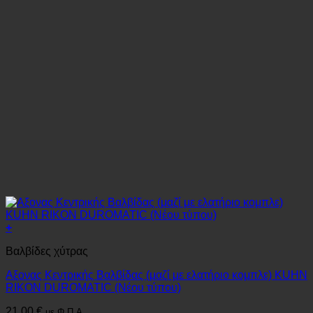
+
Βαλβίδες χύτρας
Αξονας Κεντρικής Βαλβίδας (μαζί με ελατήριο κομπλε) KUHN
RIKON DUROMATIC (Νέου τύπου)
21.00
€
με Φ.Π.Α.