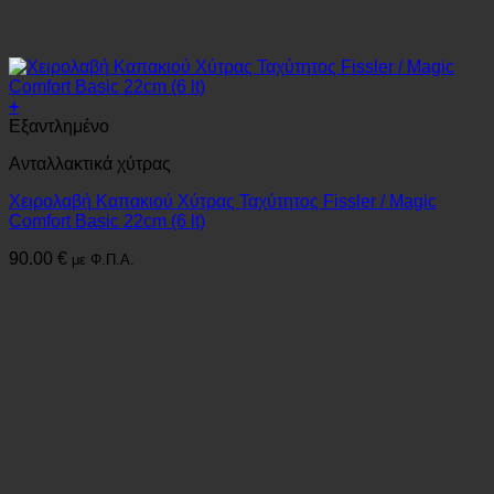
+
Εξαντλημένο
Ανταλλακτικά χύτρας
Χειρολαβή Καπακιού Χύτρας Ταχύτητος Fissler / Magic
Comfort Basic 22cm (6 lt)
90.00
€
με Φ.Π.Α.