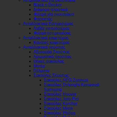
Ανταλλακτικά για σκουπάκια
Black n Decker
Διάφορα πλαστικά
Φίλτρα γία σκουπάκια
Φορτιστές
Ανταλλακτικά Εσπρεσιέρας
Λαβές εσπρεσιέρας
Φιλτρα εσπρεσιέρας
Ανταλλακτικά καφετιέρας
Κανάτες καφετιέρας
Ανταλλακτικά σκούπας
Αξεσουάρ Σκούπας
Αρωματικά σκούπας
Θήκες σακόυλας
Μοτέρ
Πέλματα
Σακούλες Σκούπας
Σακούλες AEG-Zannusi
Σακούλες Delonghi-Kenwood-
Samsung
Σακούλες Hoover
Σακούλες Juro-Pro
Σακούλες Karcher
Σακούλες Miele
Σακούλες Philips