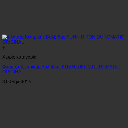
+
Χωρίς κατηγορία
Φλάντζα Κεντρικής Βαλβίδας KUHN RIKON DUROMATIC
ORIGINAL
8.00
€
με Φ.Π.Α.