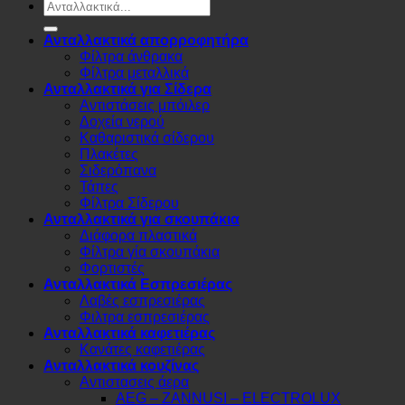
Αναζήτηση
για:
Ανταλλακτικά απορροφητήρα
Φίλτρα άνθρακα
Φίλτρα μεταλλικά
Ανταλλακτικά για Σίδερα
Αντιστάσεις μπόιλερ
Δοχεία νερού
Καθαριστικά σίδερου
Πλακέτες
Σιδερόπανα
Τάπες
Φίλτρα Σίδερου
Ανταλλακτικά για σκουπάκια
Διάφορα πλαστικά
Φίλτρα γία σκουπάκια
Φορτιστές
Ανταλλακτικά Εσπρεσιέρας
Λαβές εσπρεσιέρας
Φιλτρα εσπρεσιέρας
Ανταλλακτικά καφετιέρας
Κανάτες καφετιέρας
Ανταλλακτικά κουζίνας
Αντιστασεις άερα
AEG – ZANNUSI – ELECTROLUX