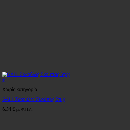
+
Χωρίς κατηγορία
GALL Σακούλες Σκούπας 5τμχ
6.34
€
με Φ.Π.Α.