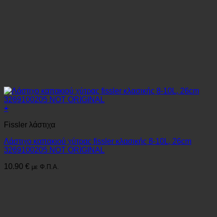
+
Fissler λάστιχα
Λάστιχο καπακιού χύτρας fissler κλασικής 8-10L, 26cm
3269100205 NOT ORIGINAL
10.90
€
με Φ.Π.Α.