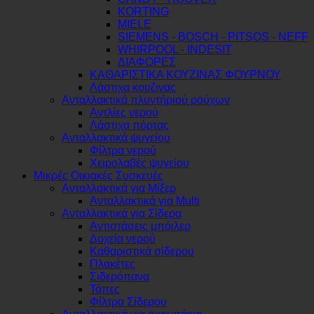
KORTING
MIELE
SIEMENS - BOSCH - PITSOS - NEFF
WHIRPOOL - INDESIT
ΔΙΑΦΟΡΕΣ
ΚΑΘΑΡΙΣΤΙΚΑ ΚΟΥΖΙΝΑΣ ΦΟΥΡΝΟΥ
Λάστιχα κουζινας
Ανταλλακτικά πλυντήριού ρούχων
Αντλίες νερού
Λάστιχα πόρτας
Ανταλλακτικά ψυγείου
Φίλτρα νερού
Χειρολαβές ψυγείου
Μικρές Οικιακές Συσκευές
Ανταλλακτικά για Μίξερ
Ανταλλακτικά για Multi
Ανταλλακτικά για Σίδερα
Αντιστάσεις μπόιλερ
Δοχεία νερού
Καθαριστικά σίδερου
Πλακέτες
Σιδερόπανα
Τάπες
Φίλτρα Σίδερου