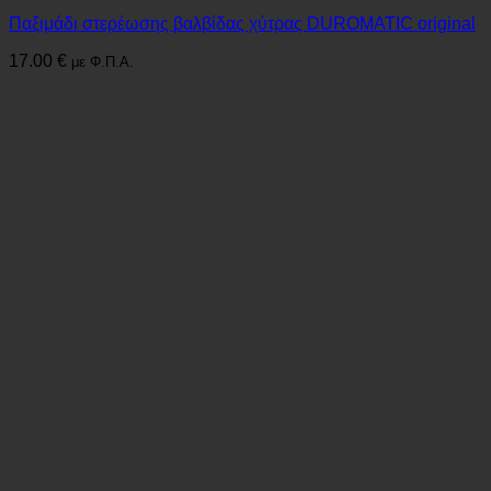
Παξιμάδι στερέωσης βαλβίδας χύτρας DUROMATIC original
17.00
€
με Φ.Π.Α.