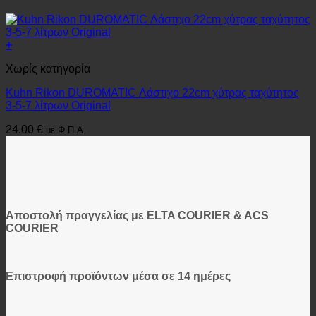
+
Χωρίς κατηγορία
Kuhn Rikon DUROMATIC Λάστιχο 22cm χύτρας ταχύτητος
3-5-7 λίτρων Original
24.00
€
με Φ.Π.Α.
Αποστολή πραγγελίας με ELTA COURIER & ACS
COURIER
Επιστροφή προϊόντων μέσα σε 14 ημέρες