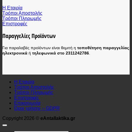
Η Εταιρία
Τρόποι Αποστολής
Τρόποι Πληρωμής
Επιστροφές
Παραγγελίες Προϊόντων
Για παραλαβές προϊόντων είναι θεμιτή η
τοποθέτηση παραγγελίας
ηλεκτρονικά
ή
τηλεφωνικά στο 2311242786
.
Η Εταιρία
Τρόποι Αποστολής
Τρόποι Πληρωμής
Επιστροφές
Επικοινωνία
Όροι χρήσης – GDPR
Copyright 2026 ©
eAntallaktika.gr