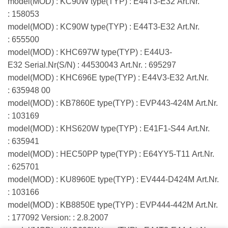
model(MOD) : KC90W type(TYP) : E44T3-E32 Art.Nr.
: 158053
model(MOD) : KC90W type(TYP) : E44T3-E32 Art.Nr.
: 655500
model(MOD) : KHC697W type(TYP) : E44U3-
E32 Serial.Nr(S/N) : 44530043 Art.Nr. : 695297
model(MOD) : KHC696E type(TYP) : E44V3-E32 Art.Nr.
: 635948 00
model(MOD) : KB7860E type(TYP) : EVP443-424M Art.Nr.
: 103169
model(MOD) : KHS620W type(TYP) : E41F1-S44 Art.Nr.
: 635941
model(MOD) : HEC50PP type(TYP) : E64YY5-T11 Art.Nr.
: 625701
model(MOD) : KU8960E type(TYP) : EV444-D424M Art.Nr.
: 103166
model(MOD) : KB8850E type(TYP) : EVP444-442M Art.Nr.
: 177092 Version: : 2.8.2007