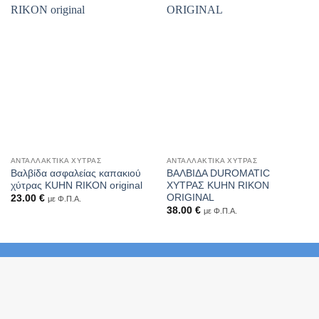
ΑΝΤΑΛΛΑΚΤΙΚΆ ΧΎΤΡΑΣ
ΑΝΤΑΛΛΑΚΤΙΚΆ ΧΎΤΡΑΣ
Βαλβίδα ασφαλείας καπακιού
ΒΑΛΒΙΔΑ DUROMATIC
χύτρας KUHN RIKON original
ΧΥΤΡΑΣ KUHN RIKON
ORIGINAL
23.00
€
με Φ.Π.Α.
38.00
€
με Φ.Π.Α.