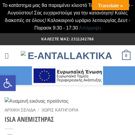
Το κατάστημα μας θα παραμένει κλειστό Τα Σάββατα Ιουλίου -
Translate »
Αυγούστου! Σας ευχαριστούμε για την κατανόηση! Καλές
διακοπές σε όλους! Καλοκαιρινό ωράριο λειτουργίας Δευτ -
Παρασκ 9:30 - 17:30
Απόρριψη
Μετάβαση
ΚΑΛΈΣΤΕ ΜΑΣ: 2311242786
στο
περιεχόμενο
0
Ανοίξτε τη γραμμή εργαλείων
ΑΡΧΙΚΉ ΣΕΛΊΔΑ
/
ΧΩΡΊΣ ΚΑΤΗΓΟΡΊΑ
ISLA ΑΝΕΜΙΣΤΗΡΑΣ