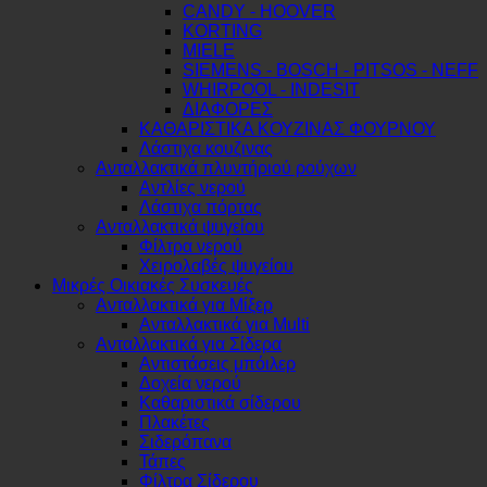
CANDY - HOOVER
KORTING
MIELE
SIEMENS - BOSCH - PITSOS - NEFF
WHIRPOOL - INDESIT
ΔΙΑΦΟΡΕΣ
ΚΑΘΑΡΙΣΤΙΚΑ ΚΟΥΖΙΝΑΣ ΦΟΥΡΝΟΥ
Λάστιχα κουζινας
Ανταλλακτικά πλυντήριού ρούχων
Αντλίες νερού
Λάστιχα πόρτας
Ανταλλακτικά ψυγείου
Φίλτρα νερού
Χειρολαβές ψυγείου
Μικρές Οικιακές Συσκευές
Ανταλλακτικά για Μίξερ
Ανταλλακτικά για Multi
Ανταλλακτικά για Σίδερα
Αντιστάσεις μπόιλερ
Δοχεία νερού
Καθαριστικά σίδερου
Πλακέτες
Σιδερόπανα
Τάπες
Φίλτρα Σίδερου