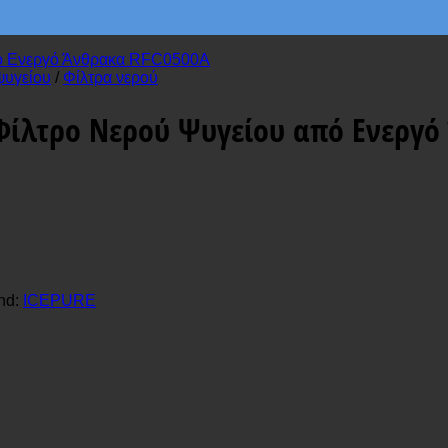
ψυγείου
/
Φίλτρα νερού
 Φίλτρο Νερού Ψυγείου από Ενεργό
nd:
ICEPURE