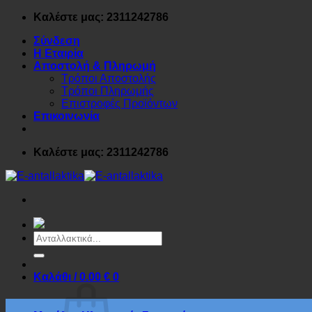
Μετάβαση
Καλέστε μας: 2311242786
στο
Σύνδεση
περιεχόμενο
Η Εταιρία
Αποστολή & Πληρωμή
Τρόποι Αποστολής
Τρόποι Πληρωμής
Επιστροφές Προϊόντων
Επικοινωνία
Καλέστε μας: 2311242786
Αναζήτηση
για:
Καλάθι /
0.00
€
0