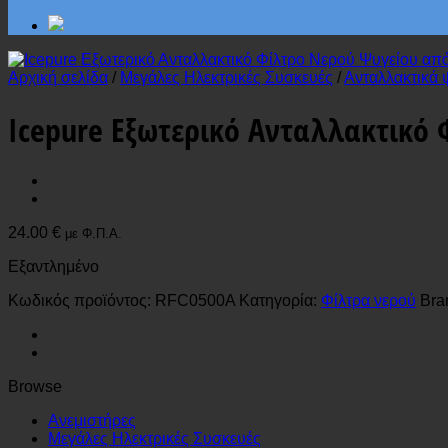
Αρχική σελίδα
/
Μεγάλες Ηλεκτρικές Συσκευές
/
Ανταλλακτικά 
Icepure Εξωτερικό Ανταλλακτικό
24.00
€
με Φ.Π.Α.
Εξαντλημένο
Κωδικός προϊόντος:
RFC0500A
Κατηγορία:
Φίλτρα νερού
Bra
Browse
Ανεμιστήρες
Μεγάλες Ηλεκτρικές Συσκευές