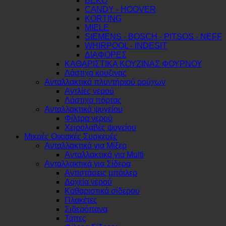
BEKO
CANDY - HOOVER
KORTING
MIELE
SIEMENS - BOSCH - PITSOS - NEFF
WHIRPOOL - INDESIT
ΔΙΑΦΟΡΕΣ
ΚΑΘΑΡΙΣΤΙΚΑ ΚΟΥΖΙΝΑΣ ΦΟΥΡΝΟΥ
Λάστιχα κουζινας
Ανταλλακτικά πλυντήριού ρούχων
Αντλίες νερού
Λάστιχα πόρτας
Ανταλλακτικά ψυγείου
Φίλτρα νερού
Χειρολαβές ψυγείου
Μικρές Οικιακές Συσκευές
Ανταλλακτικά για Μίξερ
Ανταλλακτικά για Multi
Ανταλλακτικά για Σίδερα
Αντιστάσεις μπόιλερ
Δοχεία νερού
Καθαριστικά σίδερου
Πλακέτες
Σιδερόπανα
Τάπες