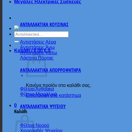
Μεγάλες Ηλεκτρικές Συσκευές
ΑΝΤΑΛΛΑΚΤΙΚΑ ΚΟΥΖΙΝΑΣ
Αναζήτηση
για:
Αντιστάσεις Αέρα
Αντιστάσεις Άνω
Καλάθι /
0.00
€
0
Αντιστάσεις Κάτω
Λάστιχα Πόρτας
ΑΝΤΑΛΛΑΚΤΙΚΑ ΑΠΟΡΡΟΦΗΤΗΡΑ
Κανένα προϊόν στο καλάθι σας.
Φίλτρα Άνθρακα
Φίλτρα Μεταλλικά
Επιστροφή στο κατάστημα
0
ΑΝΤΑΛΛΑΚΤΙΚΑ ΨΥΓΕΙΟΥ
Καλάθι
Φίλτρα Νερού
Χειρολαβές Ψυγείου