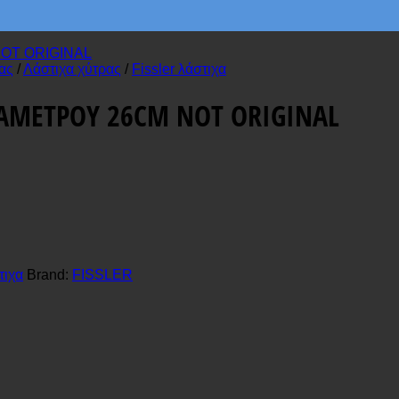
ας
/
Λάστιχα χύτρας
/
Fissler λάστιχα
ΔΙΑΜΕΤΡΟΥ 26CM NOT ORIGINAL
τιχα
Brand:
FISSLER