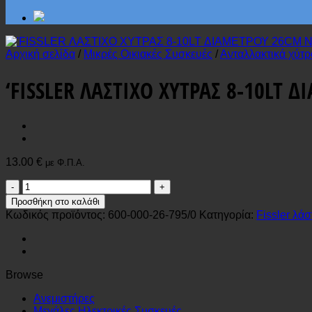
Αρχική σελίδα
/
Μικρές Οικιακές Συσκευές
/
Ανταλλακτικά χύτρ
‘FISSLER ΛΑΣΤΙΧΟ ΧΥΤΡΑΣ 8-10LT 
13.00
€
με Φ.Π.Α.
'FISSLER
ΛΑΣΤΙΧΟ
Προσθήκη στο καλάθι
ΧΥΤΡΑΣ
Κωδικός προϊόντος:
600-000-26-795/0
Κατηγορία:
Fissler λάσ
8-
10LT
ΔΙΑΜΕΤΡΟΥ
26CM
NOT
Browse
ORIGINAL
ποσότητα
Ανεμιστήρες
Μεγάλες Ηλεκτρικές Συσκευές