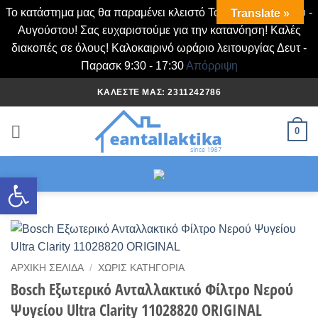
Το κατάστημα μας θα παραμένει κλειστό Τα Σάββατα Ιουλίου -
Translate »
Αυγούστου! Σας ευχαριστούμε για την κατανόηση! Καλές
διακοπές σε όλους! Καλοκαιρινό ωράριο λειτουργίας Δευτ -
Παρασκ 9:30 - 17:30
Απόρριψη
Μετάβαση
ΚΑΛΈΣΤΕ ΜΑΣ: 2311242786
στο
περιεχόμενο
0
Ανοίξτε τη γραμμή εργαλείων
ΑΡΧΙΚΉ ΣΕΛΊΔΑ
/
ΧΩΡΊΣ ΚΑΤΗΓΟΡΊΑ
Bosch Εξωτερικό Ανταλλακτικό Φίλτρο Νερού
Ψυγείου Ultra Clarity 11028820 ORIGINAL