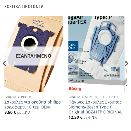
ΣΧΕΤΙΚΆ ΠΡΟΪΌΝΤΑ
ΕΞΑΝΤΛΗΜΈΝΟ
ΣΑΚΟΎΛΕΣ PHILIPS
ΣΑΚΟΎΛΕΣ SIEMENS BOSCH PITSOS
Σακούλες για σκούπα philips
Πάνινες Σακούλες Σκούπας
sbag χαρτί 10 τεμ OEM
Siemens-Bosch Type P
Original BBZ41FP ORIGINAL
8.50
€
με Φ.Π.Α.
12.50
€
με Φ.Π.Α.