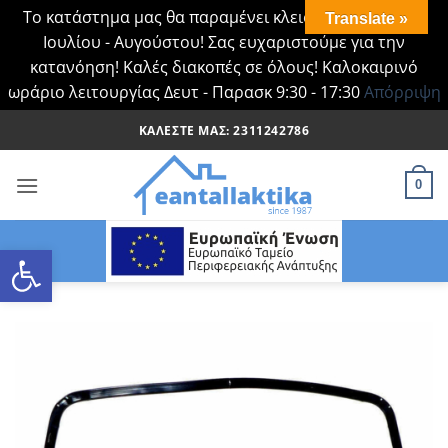
Το κατάστημα μας θα παραμένει κλειστό Τα Σάββατα
Translate »
Ιουλίου - Αυγούστου! Σας ευχαριστούμε για την
κατανόηση! Καλές διακοπές σε όλους! Καλοκαιρινό
ωράριο λειτουργίας Δευτ - Παρασκ 9:30 - 17:30
Απόρριψη
Μετάβαση
ΚΑΛΈΣΤΕ ΜΑΣ: 2311242786
στο
περιεχόμενο
0
Ανοίξτε τη γραμμή εργαλείων