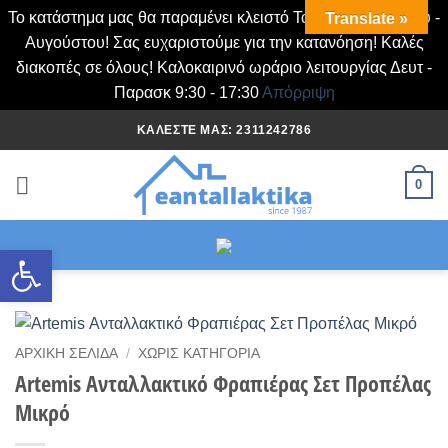
Το κατάστημα μας θα παραμένει κλειστό Τα Σάββατα Ιουλίου -
Translate »
Αυγούστου! Σας ευχαριστούμε για την κατανόηση! Καλές
διακοπές σε όλους! Καλοκαιρινό ωράριο λειτουργίας Δευτ -
Παρασκ 9:30 - 17:30
Απόρριψη
Μετάβαση
ΚΑΛΈΣΤΕ ΜΑΣ: 2311242786
στο
περιεχόμενο
0
Ανοίξτε τη γραμμή εργαλείων
ΑΡΧΙΚΉ ΣΕΛΊΔΑ
/
ΧΩΡΊΣ ΚΑΤΗΓΟΡΊΑ
Artemis Ανταλλακτικό Φραπιέρας Σετ Προπέλας
Μικρό