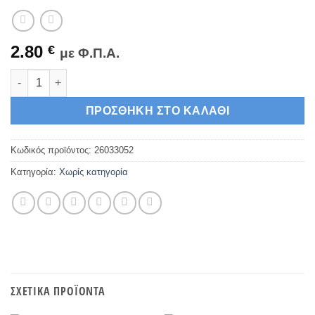
2.80
€
με Φ.Π.Α.
Artemis Ανταλλακτικό Φραπιέρας Σετ Προπέλας Μικρό ποσότη
ΠΡΟΣΘΉΚΗ ΣΤΟ ΚΑΛΆΘΙ
Κωδικός προϊόντος:
26033052
Κατηγορία:
Χωρίς κατηγορία
ΣΧΕΤΙΚΆ ΠΡΟΪΌΝΤΑ