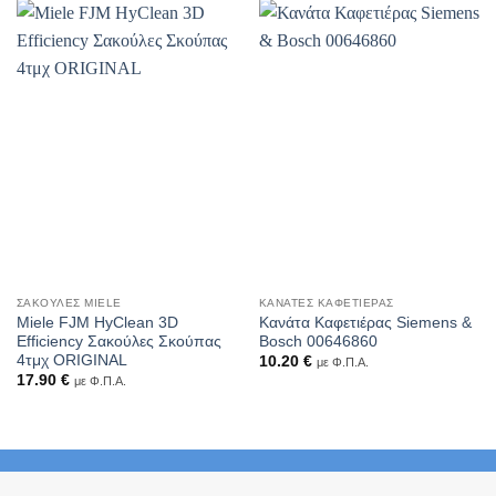
ΣΑΚΟΎΛΕΣ MIELE
ΚΑΝΆΤΕΣ ΚΑΦΕΤΙΈΡΑΣ
Miele FJM HyClean 3D
Κανάτα Καφετιέρας Siemens &
Efficiency Σακούλες Σκούπας
Bosch 00646860
4τμχ ORIGINAL
10.20
€
με Φ.Π.Α.
17.90
€
με Φ.Π.Α.