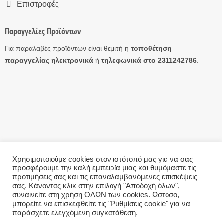
Επιστροφές
Παραγγελίες Προϊόντων
Για παραλαβές προϊόντων είναι θεμιτή η
τοποθέτηση
παραγγελίας ηλεκτρονικά
ή
τηλεφωνικά στο 2311242786
.
Χρησιμοποιούμε cookies στον ιστότοπό μας για να σας
προσφέρουμε την καλή εμπειρία μιας και θυμόμαστε τις
Η ΕΤΑΙΡΊΑ
ΤΡΌΠΟΙ ΑΠΟΣΤΟΛΉΣ
ΤΡΌΠΟΙ ΠΛΗΡΩΜΉΣ
ΕΠΙΣΤΡΟΦΈΣ
ΕΠΙΚΟΙΝΩΝΊΑ
ΌΡΟΙ ΧΡΉΣΗΣ – GDPR
προτιμήσεις σας και τις επαναλαμβανόμενες επισκέψεις
σας. Κάνοντας κλικ στην επιλογή "Αποδοχή όλων",
Copyright 2026 ©
eAntallaktika.gr
συναινείτε στη χρήση ΟΛΩΝ των cookies. Ωστόσο,
μπορείτε να επισκεφθείτε τις "Ρυθμίσεις cookie" για να
παράσχετε ελεγχόμενη συγκατάθεση.