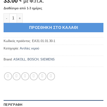
33.00
€
με Φ.Π.Α.
Διαθέσιμο από 1-3 ημέρες
Αντλία Πλυντηρίου Ρούχων Pitsos, Siemens, Bosch 00145776 
ΠΡΟΣΘΉΚΗ ΣΤΟ ΚΑΛΆΘΙ
Κωδικός προϊόντος:
EA31.01.01.30-1
Κατηγορία:
Αντλίες νερού
Brand:
ASKOLL
,
BOSCH
,
SIEMENS
ΠΕΡΙΓΡΑΦΉ