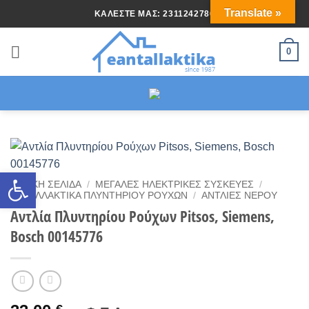
Μετάβαση
Translate »
ΚΑΛΈΣΤΕ ΜΑΣ: 2311242786
στο
περιεχόμενο
0
Ανοίξτε τη γραμμή εργαλείων
ΑΡΧΙΚΉ ΣΕΛΊΔΑ
/
ΜΕΓΆΛΕΣ ΗΛΕΚΤΡΙΚΈΣ ΣΥΣΚΕΥΈΣ
/
ΑΝΤΑΛΛΑΚΤΙΚΆ ΠΛΥΝΤΉΡΙΟΎ ΡΟΎΧΩΝ
/
ΑΝΤΛΊΕΣ ΝΕΡΟΎ
Αντλία Πλυντηρίου Ρούχων Pitsos, Siemens,
Bosch 00145776