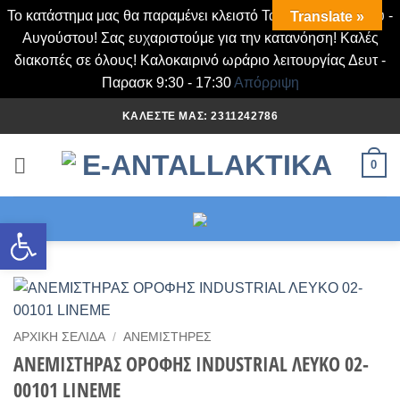
Το κατάστημα μας θα παραμένει κλειστό Τα Σάββατα Ιουλίου -
Translate »
Αυγούστου! Σας ευχαριστούμε για την κατανόηση! Καλές
διακοπές σε όλους! Καλοκαιρινό ωράριο λειτουργίας Δευτ -
Παρασκ 9:30 - 17:30
Απόρριψη
Μετάβαση
ΚΑΛΈΣΤΕ ΜΑΣ: 2311242786
στο
περιεχόμενο
0
Ανοίξτε τη γραμμή εργαλείων
ΑΡΧΙΚΉ ΣΕΛΊΔΑ
/
ΑΝΕΜΙΣΤΉΡΕΣ
ΑΝΕΜΙΣΤΗΡΑΣ ΟΡΟΦΗΣ INDUSTRIAL ΛΕΥΚΟ 02-
00101 LINEME