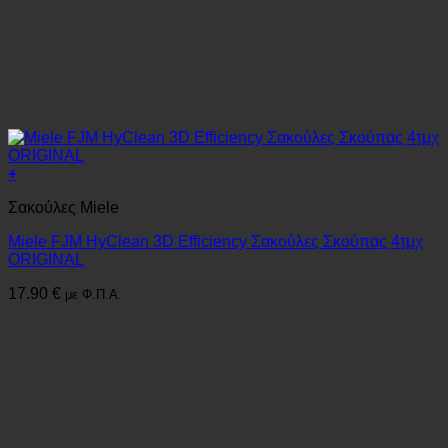
+
Σακούλες Miele
Miele FJM HyClean 3D Efficiency Σακούλες Σκούπας 4τμχ
ORIGINAL
17.90
€
με Φ.Π.Α.