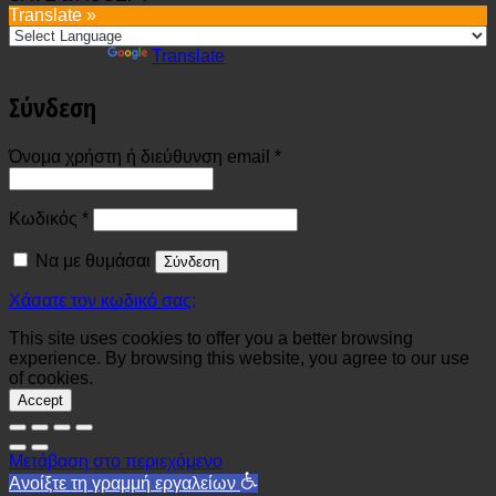
Translate »
Powered by
Translate
Σύνδεση
Απαιτείται
Όνομα χρήστη ή διεύθυνση email
*
Απαιτείται
Κωδικός
*
Να με θυμάσαι
Σύνδεση
Χάσατε τον κωδικό σας;
This site uses cookies to offer you a better browsing
experience. By browsing this website, you agree to our use
of cookies.
Accept
Μετάβαση στο περιεχόμενο
Ανοίξτε τη γραμμή εργαλείων