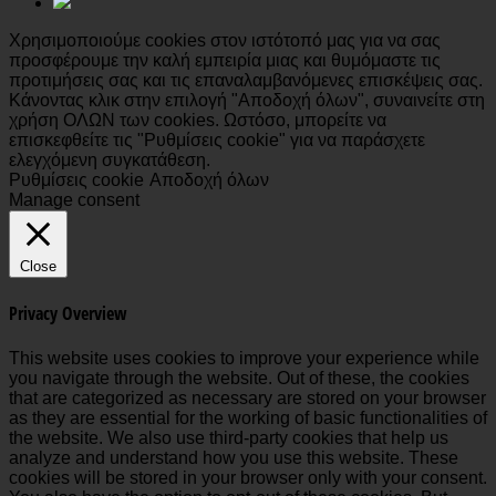
Χρησιμοποιούμε cookies στον ιστότοπό μας για να σας
προσφέρουμε την καλή εμπειρία μιας και θυμόμαστε τις
προτιμήσεις σας και τις επαναλαμβανόμενες επισκέψεις σας.
Κάνοντας κλικ στην επιλογή "Αποδοχή όλων", συναινείτε στη
χρήση ΟΛΩΝ των cookies. Ωστόσο, μπορείτε να
επισκεφθείτε τις "Ρυθμίσεις cookie" για να παράσχετε
ελεγχόμενη συγκατάθεση.
Ρυθμίσεις cookie
Αποδοχή όλων
Manage consent
Close
Privacy Overview
This website uses cookies to improve your experience while
you navigate through the website. Out of these, the cookies
that are categorized as necessary are stored on your browser
as they are essential for the working of basic functionalities of
the website. We also use third-party cookies that help us
analyze and understand how you use this website. These
cookies will be stored in your browser only with your consent.