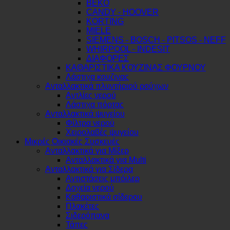
BEKO
CANDY - HOOVER
KORTING
MIELE
SIEMENS - BOSCH - PITSOS - NEFF
WHIRPOOL - INDESIT
ΔΙΑΦΟΡΕΣ
ΚΑΘΑΡΙΣΤΙΚΑ ΚΟΥΖΙΝΑΣ ΦΟΥΡΝΟΥ
Λάστιχα κουζινας
Ανταλλακτικά πλυντήριού ρούχων
Αντλίες νερού
Λάστιχα πόρτας
Ανταλλακτικά ψυγείου
Φίλτρα νερού
Χειρολαβές ψυγείου
Μικρές Οικιακές Συσκευές
Ανταλλακτικά για Μίξερ
Ανταλλακτικά για Multi
Ανταλλακτικά για Σίδερα
Αντιστάσεις μπόιλερ
Δοχεία νερού
Καθαριστικά σίδερου
Πλακέτες
Σιδερόπανα
Τάπες