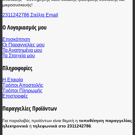
μικροσυσκευής!
2311242786
Στείλτε Email
Ο Λογαριασμός μου
Επισκόπηση
Οι Παραγγελίες μου
Τα Αγαπημένα μου
Τα Στοιχεία μου
Πληροφορίες
Η Εταιρία
Τρόποι Αποστολής
Τρόποι Πληρωμής
Επιστροφές
Παραγγελίες Προϊόντων
Για παραλαβές προϊόντων είναι θεμιτή η
τοποθέτηση παραγγελίας
ηλεκτρονικά
ή
τηλεφωνικά στο 2311242786
.