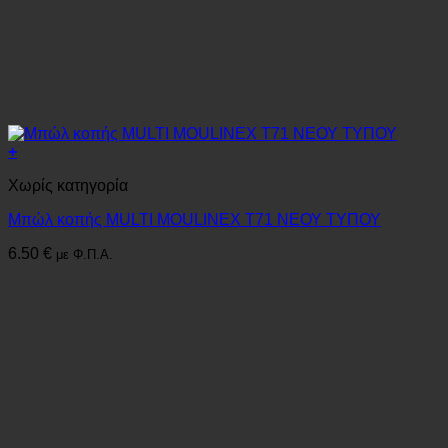
+
Χωρίς κατηγορία
Μπώλ κοπής MULTI MOULINEX Τ71 ΝΕΟΥ ΤΥΠΟΥ
6.50
€
με Φ.Π.Α.