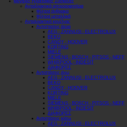
Μεγάλες Ηλεκτρικές Συσκευές
Ανταλλακτικά απορροφητήρα
Φίλτρα άνθρακα
Φίλτρα μεταλλικά
Ανταλλακτικά κουζίνας
Αντιστασεις άερα
AEG - ZANNUSI - ELECTROLUX
BEKO
CANDY - HOOVER
KORTING
MIELE
SIEMENS - BOSCH - PITSOS - NEFF
WHIRPOOL - INDESIT
ΔΙΑΦΟΡΕΣ
Αντιστάσεις άνω
AEG - ZANNUSI - ELECTROLUX
BEKO
CANDY - HOOVER
KORTING
MIELE
SIEMENS - BOSCH - PITSOS - NEFF
WHIRPOOL - INDESIT
ΔΙΑΦΟΡΕΣ
Αντιστάσεις κάτω
AEG - ZANNUSI - ELECTROLUX