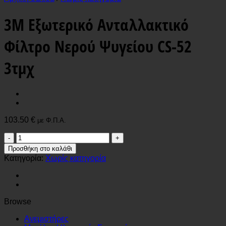
3M Εξωτερικό Ανταλλακτικό
Φίλτρο Νερού Ψυγείου CS-52
3τμχ
103.50
€
με Φ.Π.Α.
3M
Εξωτερικό
Προσθήκη στο καλάθι
Ανταλλακτικό
Κατηγορία:
Χωρίς κατηγορία
Φίλτρο
Νερού
Ψυγείου
CS-
52
Browse
3τμχ
ποσότητα
Ανεμιστήρες