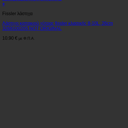
+
Fissler λάστιχα
Λάστιχο καπακιού χύτρας fissler κλασικής 8-10L, 26cm
3269100205 NOT ORIGINAL
10.90
€
με Φ.Π.Α.