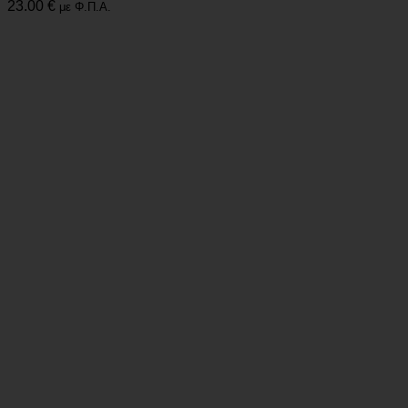
23.00
€
με Φ.Π.Α.