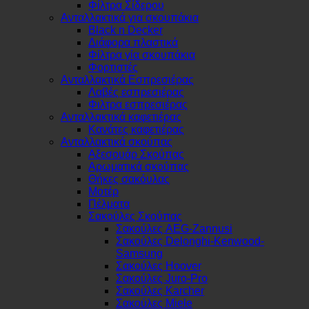
Φίλτρα Σίδερου
Ανταλλακτικά για σκουπάκια
Black n Decker
Διάφορα πλαστικά
Φίλτρα γία σκουπάκια
Φορτιστές
Ανταλλακτικά Εσπρεσιέρας
Λαβές εσπρεσιέρας
Φιλτρα εσπρεσιέρας
Ανταλλακτικά καφετιέρας
Κανάτες καφετιέρας
Ανταλλακτικά σκούπας
Αξεσουάρ Σκούπας
Αρωματικά σκούπας
Θήκες σακόυλας
Μοτέρ
Πέλματα
Σακούλες Σκούπας
Σακούλες AEG-Zannusi
Σακούλες Delonghi-Kenwood-
Samsung
Σακούλες Hoover
Σακούλες Juro-Pro
Σακούλες Karcher
Σακούλες Miele