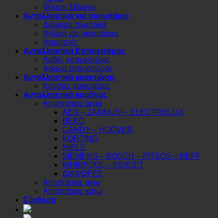
Φίλτρα Σίδερου
Ανταλλακτικά για σκουπάκια
Διάφορα πλαστικά
Φίλτρα γία σκουπάκια
Φορτιστές
Ανταλλακτικά Εσπρεσιέρας
Λαβές εσπρεσιέρας
Φιλτρα εσπρεσιέρας
Ανταλλακτικά καφετιέρας
Κανάτες καφετιέρας
Ανταλλακτικά κουζίνας
Αντιστασεις άερα
AEG – ZANNUSI – ELECTROLUX
BEKO
CANDY – HOOVER
KORTING
MIELE
SIEMENS – BOSCH – PITSOS – NEFF
WHIRPOOL – INDESIT
ΔΙΑΦΟΡΕΣ
Αντιστάσεις άνω
Αντιστάσεις κάτω
Σύνδεση