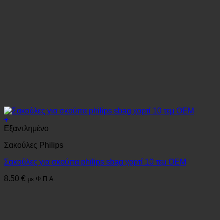
+
Εξαντλημένο
Σακούλες Philips
Σακούλες για σκούπα philips sbag χαρτί 10 τεμ OEM
8.50
€
με Φ.Π.Α.