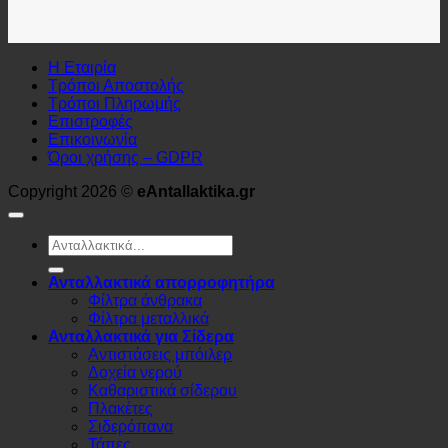
Η Εταιρία
Τρόποι Αποστολής
Τρόποι Πληρωμής
Επιστροφές
Επικοινωνία
Όροι χρήσης – GDPR
Copyright 2026 ©
eAntallaktika.gr
Αναζήτηση
για:
Ανταλλακτικά απορροφητήρα
Φίλτρα άνθρακα
Φίλτρα μεταλλικά
Ανταλλακτικά για Σίδερα
Αντιστάσεις μπόιλερ
Δοχεία νερού
Καθαριστικά σίδερου
Πλακέτες
Σιδερόπανα
Τάπες