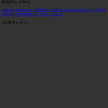
Βαλβίδες χύτρας
Αξονας Κεντρικής Βαλβίδας (μαζί με ελατήριο κομπλε) KUHN
RIKON DUROMATIC (Νέου τύπου)
21.00
€
με Φ.Π.Α.